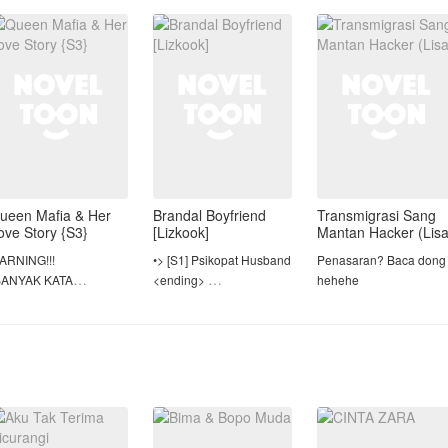
as Hanif adalah definisi
politik, racun, atau mata-
bukan pria sembaranga
asangan ideal di mata
mata yang dikirim
—Dominic, mafia
unia.
musuh-musuhny
berbahaya yang tak
ueen Mafia & Her
Brandal Boyfriend
Transmigrasi Sang
ove Story {S3}
[Lizkook]
Mantan Hacker (Lisa
ARNING!!!
•> [S1] Psikopat Husband
Penasaran? Baca dong
BANYAK KATA
<ending>
hehehe
MPATAN
•> [S2] Terpaksa Menikah
MENGANDUNG
<ending>
EKERASAN
•> [S3] Brandal Boyfriend
JANGAN DI PLAGIATIN
<ending>
KALAU TIDAK SUKA
IDAK USAH BACA🔥
[S2] Terpaksa Menikah
3 dari cerita "BAD GIRL
Terpαksα Menikαh