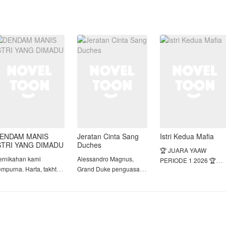
ENDAM MANIS
Jeratan Cinta Sang
Istri Kedua Mafia
STRI YANG DIMADU
Duches
🏆 JUARA YAAW
ernikahan kami
Alessandro Magnus,
PERIODE 1 2026 🏆
empurna. Harta, takhta,
Grand Duke penguasa
an sepasang anak
Wilayah Magnus, dia
Dijebak oleh ibu tirinya
embar yang rupawan
terkenal kejam, dingin,
sendiri, Keyla kehilang
lah kami miliki. Sebagai
dan punya insting
kehormatan dan masa
esama pemilik
membunuh yang tajam.
depannya. Pria yang
erusahaan, aku dan
Segala macam jebakan
bersamanya malam itu