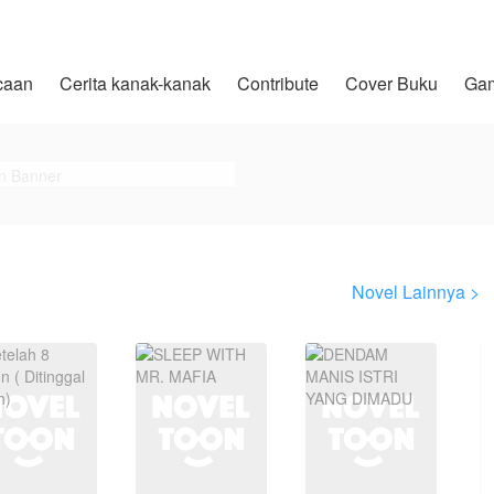
caan
Cerita kanak-kanak
Contribute
Cover Buku
Ga
Novel Lainnya >