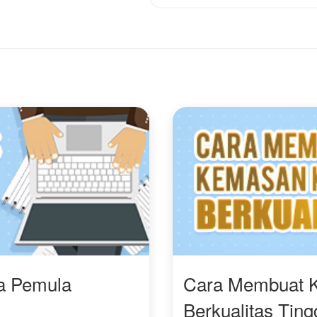
sok lain, berambisi
embalikkan keadaan,
embalas setiap
ecurangan.
ebenarnya apa yang
rjadi?
ra Pemula
Cara Membuat 
Berkualitas Ting