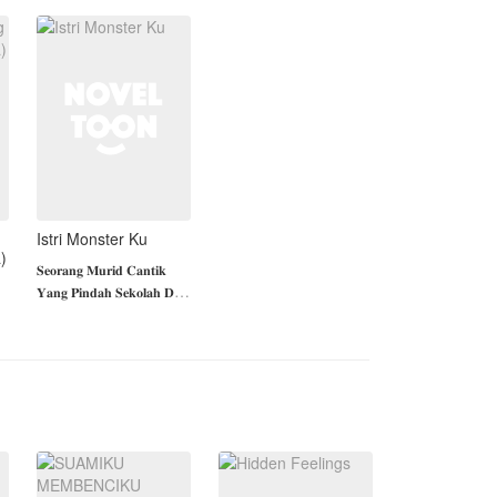
stabil. Sifat Andra kini
n
juga telah b
Istri Monster Ku
)
𝐒𝐞𝐨𝐫𝐚𝐧𝐠 𝐌𝐮𝐫𝐢𝐝 𝐂𝐚𝐧𝐭𝐢𝐤
𝐘𝐚𝐧𝐠 𝐏𝐢𝐧𝐝𝐚𝐡 𝐒𝐞𝐤𝐨𝐥𝐚𝐡 𝐃𝐢
𝐒𝐞𝐤𝐨𝐥𝐚𝐡 𝐓𝐞𝐫𝐧𝐚𝐦𝐚, 𝐈𝐚
𝐏𝐢𝐧𝐝𝐚𝐡 𝐊𝐞𝐒𝐚𝐧𝐚 𝐊𝐚𝐫𝐞𝐧𝐚 𝐈𝐚
𝐃𝐢 𝐊𝐞𝐥𝐮𝐚𝐫 𝐤𝐚𝐧 𝐃𝐚𝐫𝐢
𝐒𝐞𝐤𝐨𝐥𝐚𝐡 𝐋𝐚𝐦𝐚𝐧𝐲𝐚, 𝐀𝐥𝐚𝐬𝐚𝐧
𝐈𝐚 𝐃𝐢 𝐊𝐞𝐥𝐮𝐚𝐫𝐤𝐚𝐧 𝐀𝐝𝐚𝐥𝐚𝐡
𝐊𝐚𝐫𝐞𝐧𝐚 𝐈𝐚 𝐏𝐞𝐫𝐧𝐚𝐡
𝐌𝐞𝐦𝐛𝐮𝐚𝐭 𝐒𝐚𝐥𝐚𝐡 𝐒𝐚𝐭𝐮
𝐒𝐢𝐬𝐰𝐚 𝐃𝐢