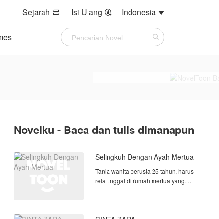
Sejarah
Isi Ulang
Indonesia



mes
Novelku - Baca dan tulis dimanapun
Selingkuh Dengan Ayah Mertua
Tania wanita berusia 25 tahun, harus
rela tinggal di rumah mertua yang
hampir berkepala 5, dan berstatus
duda. Karena pekerjaan sang suami
yang sudah mulai tidak stabil. Sifat