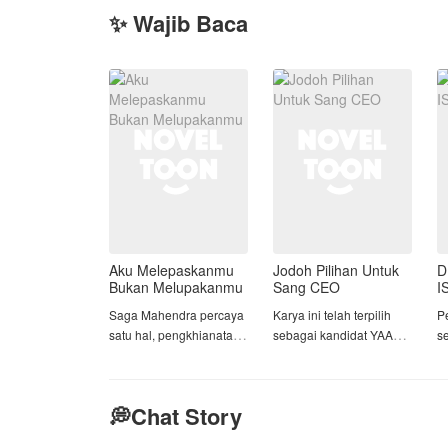
✨ Wajib Baca
Aku Melepaskanmu
Jodoh Pilihan Untuk
D
Bukan Melupakanmu
Sang CEO
I
Saga Mahendra percaya
Karya ini telah terpilih
P
satu hal, pengkhianatan
sebagai kandidat YAAW
s
tidak pernah memiliki
2026 periode 1 kategori
d
alasan. Itulah yang ia
1🥳🎉🎉🎉
k
yakini sejak hari ia
te
💭Chat Story
melihat Sahira, wanita
Di hari pernikahannya,
s
yang ia cintai,
Farhan Bashir Akhtar
p