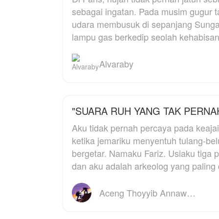
Dua doa yang tak pernah
malam yang bisa
me
sebagai ingatan. Pada musim gugur t
menyatu , namun satu
menyebabkan
udara membusuk di sepanjang Sunga
cinta yang akan selalu
hipotermia, mereka pun
N
lampu gas berkedip seolah kehabisa
hidup dalam kenangan
saling menghangatkan
d
tubuh.
k
su
Alvaraby
Pagi harinya, warga desa
menemukan mereka
S
dalam keadaan
k
berpelukan. Tanpa mau
s
mendengar penjelasan,
a
"SUARA RUH YANG TAK PERNAH
keduanya langsung
p
Aku tidak pernah percaya pada keaj
dibawa ke Balai Desa
t
dan dipaksa menikah
t
ketika jemariku menyentuh tulang-be
sesuai hukum adat yang
ba
bergetar. Namaku Fariz. Usiaku tiga puluh lima tahun,
berlaku.
ke
dan aku adalah arkeolog yang paling 
m
Daniel dan Zeya mengira
di
semuanya akan selesai
Aceng Thoyyib Annawawy
setelah pernikahan itu.
H
Namun, mereka kembali
l
dikejutkan oleh aturan
m