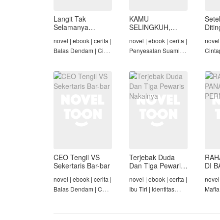
Langit Tak
KAMU
Sete
Selamanya
SELINGKUH,
Diti
Mendung,
KAMU
novel | ebook | cerita |
novel | ebook | cerita |
novel 
Seraphina
BANGKRUT
Balas Dendam | Cinta
Penyesalan Suami |
Cinta
Seiring Waktu |
Identitas Tersembunyi
Rich/
Penyesalan Suami
| Balas Dendam |
Cinta
Tamat
Tama
CEO Tengil VS
Terjebak Duda
RAH
Sekertaris Bar-bar
Dan Tiga Pewaris
DI B
Nakalnya
PER
novel | ebook | cerita |
novel | ebook | cerita |
novel 
Balas Dendam | CEO
Ibu Tiri | Identitas
Mafia
| Mafia | Tamat
Tersembunyi | Mafia |
Dend
Tamat
Cinta