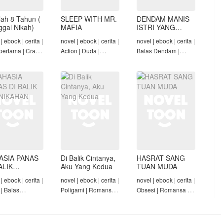
lah 8 Tahun (
SLEEP WITH MR.
DENDAM MANIS
nggal Nikah)
MAFIA
ISTRI YANG
DIMADU
| ebook | cerita |
novel | ebook | cerita |
novel | ebook | cerita |
pertama | Crazy
Action | Duda |
Balas Dendam |
Konglomerat |
Roman-Angst Mafia |
Penyesalan Suami |
 Seiring Waktu |
Tamat
CEO | Tamat
t
ASIA PANAS
Di Balik Cintanya,
HASRAT SANG
ALIK
Aku Yang Kedua
TUAN MUDA
NIKAHAN
| ebook | cerita |
novel | ebook | cerita |
novel | ebook | cerita |
 | Balas
Poligami | Romansa |
Obsesi | Romansa |
am | Diam-Diam
Tamat
Pembantu | Tamat