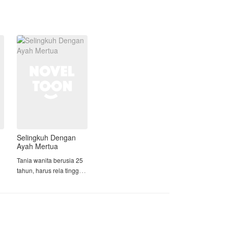
sangat di cintainya?
Selingkuh Dengan
Ayah Mertua
Tania wanita berusia 25
tahun, harus rela tinggal
di rumah mertua yang
hampir berkepala 5, dan
an
berstatus duda. Karena
pekerjaan sang suami
yang sudah mulai tidak