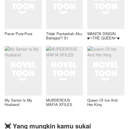
Pacar Pura-Pura
Tidak Pantaskah Aku
WANITA DINGIN
Bahagia!? S1
■°•THÈ QUÈEN•°■
My Senior Is My
MURDEROUS
Queen Of Ice And
Husband
MAFIA XFILES
Her King
💓 Yang mungkin kamu sukai