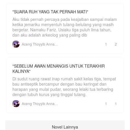
"SUARA RUH YANG TAK PERNAH MATI"
Aku tidak pernah percaya pada keajaiban sampai malam
ketika jemariku menyentuh tulang-belulang yang masih
bergetar. Namaku Fariz. Usiaku tiga puluh lima tahun,
dan aku adalah arkeolog yang paling dib
Aceng Thoyyib Annawawy
1
2
"SEBELUM AWAN MENANGIS UNTUK TERAKHIR
KALINYA"
Di sudut ruang rawat inap rumah sakit kelas tiga, tempat
bau antiseptik bercampur dengan bau keringat dan
harapan yang mulai pudar, seorang lelaki tua terbaring
dengan tubuh kurus yang tinggal tulang.
Aceng Thoyyib Annawawy
1
1
Novel Lainnya