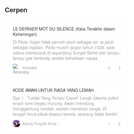
klan-klan besar ini?
Mengandalkan insting membunuh yang tajam
Cerpen
serta Ular Darah-- makhluk spiritual mistis di
dalam tubuhnya yang bisa bertransformasi
menjadi cambuk mematikan, dia siap
membalikkan dunia kuno ini.
LE DERNIER MOT DU SILENCE (Kata Terakhir dalam
Keheningan)
Di Paris, hujan tidak pernah jatuh sebagai air; ia jatuh
sebagai ingatan. Pada musim gugur tahun 1928, saat
udara membusuk di sepanjang Sungai Seine dan lampu-
lampu gas berkedip seolah kehabisan napas
Alvaraby
0
3
KODE AWAN UNTUK RAGA YANG LEMAH
Eps 1 : "Lelaki Yang Terlalu Cepat" Langit Jakarta pukul
enam sore begitu murung. Awan mendung
menggantung rendah, seolah menahan tangis. Di
tengah hiruk-pikuk stasiun kereta, seorang lelaki berdiri
Aceng Thoyyib Annawawy
1
2