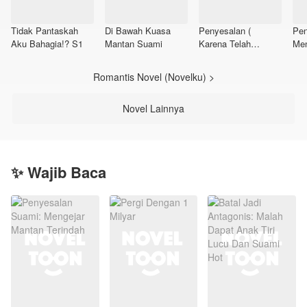
Tidak Pantaskah
Di Bawah Kuasa
Penyesalan (
Pen
Aku Bahagia!? S1
Mantan Suami
Karena Telah
Men
Selingkuh )
Ter
Romantis Novel (Novelku) >
Novel Lainnya
✨ Wajib Baca