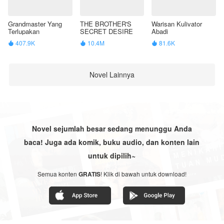
Grandmaster Yang
THE BROTHER'S
Warisan Kulivator
Terlupakan
SECRET DESIRE
Abadi
407.9K
10.4M
81.6K



Novel Lainnya
Novel sejumlah besar sedang menunggu Anda
baca! Juga ada komik, buku audio, dan konten lain
untuk dipilih~
Semua konten
GRATIS
! Klik di bawah untuk download!