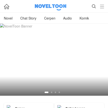



Novel
Chat Story
Cerpen
Audio
Komik