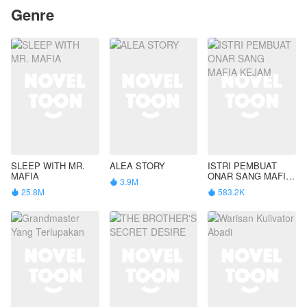
Genre
SLEEP WITH MR.
ALEA STORY
ISTRI PEMBUAT
MAFIA
ONAR SANG MAFIA
3.9M

KEJAM
25.8M
583.2K

