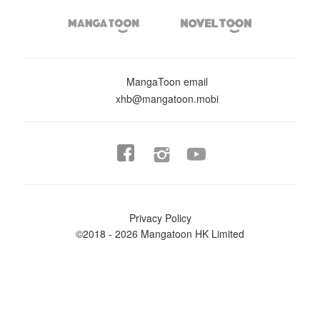


MangaToon email
xhb@mangatoon.mobi


Privacy Policy
©2018 - 2026 Mangatoon HK Limited