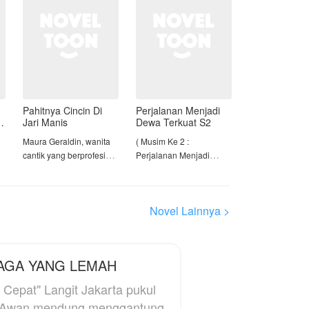
Pahitnya Cincin Di
Perjalanan Menjadi
Jari Manis
Dewa Terkuat S2
Maura Geraldin, wanita
( Musim Ke 2 :
cantik yang berprofesi
Perjalanan Menjadi
sebagai Dokter
Dewa Terkuat )
kandungan, akhirnya
menerima lamaran dari
Setelah menepati
Novel Lainnya >
sang kekasih yang baru
janjinya yang tersisa
di kenalnya selama 6
pada Sekte Langit Baru
bulan, yaitu Panji Kristian
dan Tetua Huo, Tian
anak terakhir dari
Feng tidak lagi
AGA YANG LEMAH
keluarga Abraham yaitu
bersembunyi. Didorong
pemilik perusahaan batu
oleh sumpah
Jakarta pukul
bara.
pembalasannya, ia
. Awan mendung menggantung
memulai perburuan