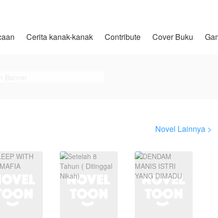
caan
Cerita kanak-kanak
Contribute
Cover Buku
Ga
Novel Lainnya >