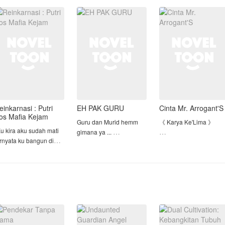
pernikahan, Gia tak bis
einginan mendiang
Dan kehamilan yang
menolak.
bunya pun menerima
datang kemudian,
erjodohan yan
Gia berdiri di samping
Tuan Ardiansy
einkarnasi : Putri
EH PAK GURU
Cinta Mr. Arrogant'S
os Mafia Kejam
Guru dan Murid hemm
《 Karya Ke'Lima 》
Ku kira aku sudah mati
gimana ya ...
ernyata ku bangun di
• Karya Pertama->>
ubuh orang lain dan
Chat cinta pertama
Pacar Dingin ku yang
yahku ternyata Bos
Menyebalkan
afia yang kejam"
• Karya Kedua->> My
Cinta bertepuk sebelah
Love Story With CEO
arya ini murni karangan
tangan tuh ya enggak
Dingin
thor Desnik I.
enak... siapa sih yang
• Karya Ke'Tiga->>
erbit 8 January 2022
mau cinta nya bertepuk
Kekasih GelapKu
sebelah tangan...tentu
• Karya Ke'Empat->> [ S