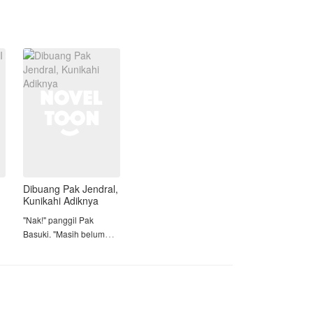
melintasi Benua Tengah.
seseorang yang sengaja
menjebaknya?
Dibuang Pak Jendral,
Kunikahi Adiknya
"Nak!" panggil Pak
Basuki. "Masih belum
rela, ya. Calon suami
kamu diambil kakak
kamu sendiri?"
g
Sebuah senyum