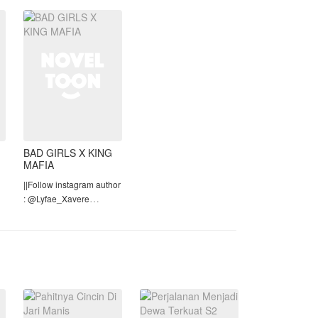
a
tersungging di bibir
Sashi, saat ini mereka
sudah ada di sebuah
restoran untuk
menunggu
BAD GIRLS X KING
MAFIA
||Follow instagram author
: @Lyfae_Xavere
||Judul Season 2:
𝐌𝐮𝐫𝐝𝐞𝐫𝐨𝐮𝐬 𝐌𝐚𝐟𝐢𝐚 𝐗𝐟𝐢𝐥𝐞𝐬
=============================
⚠WARNING⚠
•CERITA MENGANDUNG
UNSUR 21+ DAN
BAHASA KASAR.JAD
2