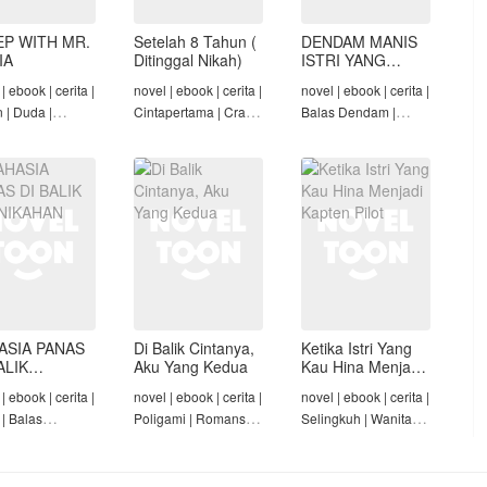
EP WITH MR.
Setelah 8 Tahun (
DENDAM MANIS
IA
Ditinggal Nikah)
ISTRI YANG
DIMADU
| ebook | cerita |
novel | ebook | cerita |
novel | ebook | cerita |
n | Duda |
Cintapertama | Crazy
Balas Dendam |
-Angst Mafia |
Rich/Konglomerat |
Penyesalan Suami |
t
Cinta Seiring Waktu |
CEO | Tamat
Tamat
ASIA PANAS
Di Balik Cintanya,
Ketika Istri Yang
ALIK
Aku Yang Kedua
Kau Hina Menjadi
NIKAHAN
Kapten Pilot
| ebook | cerita |
novel | ebook | cerita |
novel | ebook | cerita |
 | Balas
Poligami | Romansa |
Selingkuh | Wanita
am | Diam-Diam
Tamat
Karir | Penyesalan
Suami | Tamat