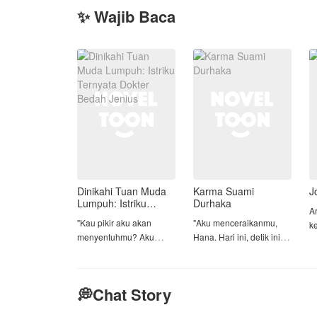
✨ Wajib Baca
Dinikahi Tuan Muda
Karma Suami
J
Lumpuh: Istriku
Durhaka
A
Ternyata Dokter
​"Kau pikir aku akan
​"Aku menceraikanmu,
k
Bedah Jenius
menyentuhmu? Aku
Hana. Hari ini, detik ini,
a
lumpuh."
saat ini juga."
p
s
​Ucapan dingin Elzian
​Hana Anindita terpaku,
d
💭Chat Story
Drystan di malam
tangannya yang gemetar
pertama mereka
mengusap perutnya yang
Z