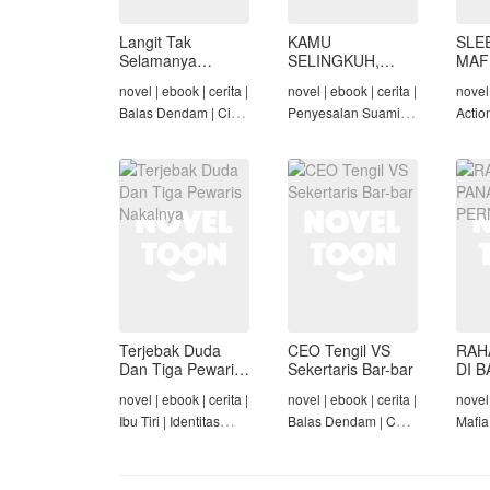
Langit Tak
KAMU
SLE
Selamanya
SELINGKUH,
MAF
Mendung,
KAMU
novel | ebook | cerita |
novel | ebook | cerita |
novel 
Seraphina
BANGKRUT
Balas Dendam | Cinta
Penyesalan Suami |
Actio
Seiring Waktu |
Identitas Tersembunyi
Roman
Penyesalan Suami
| Balas Dendam |
Tama
Tamat
Terjebak Duda
CEO Tengil VS
RAH
Dan Tiga Pewaris
Sekertaris Bar-bar
DI B
Nakalnya
PER
novel | ebook | cerita |
novel | ebook | cerita |
novel 
Ibu Tiri | Identitas
Balas Dendam | CEO
Mafia
Tersembunyi | Mafia |
| Mafia | Tamat
Dend
Tamat
Cinta