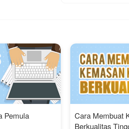
Javier dan saat itu Javier
Santo, kita bisa bicara
sadar jika dia mencintai
baik-baik, kenapa
Renia dan bertekad
langsung menyerang?!"
untuk membuat Renia
kembali menyukainya.
Bisakah Javier membuat
Renia mencintainya lagi?
Sedangkan hidup
mereka berdua dalam
bahaya karena menjadi
target pembunuhan
ketua pemberontak.
ra Pemula
Cara Membuat 
Berkualitas Ting