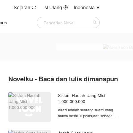
Sejarah
Isi Ulang
Indonesia



mes
Novelku - Baca dan tulis dimanapun
Sistem Hadiah Uang Misi
1.000.000.000
Alrazi adalah seorang suami yang
hanya memiliki pekerjaan sebagai
tukang ojol, saat ia kembali ke rumah,
ia semua bajunya sudah ada di teras