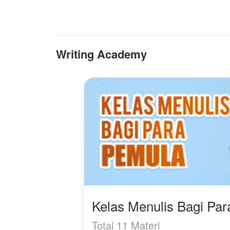
seseorang yang benar-
benar menghargainya.
Sebab, setiap luka
bukanlah akhir,
melainkan awal dari
Writing Academy
kebangkitan.
Kelas Menulis Bagi Pa
Total 11 Materi