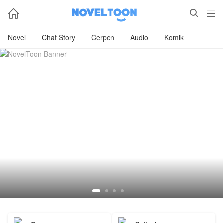



Novel
Chat Story
Cerpen
Audio
Komik