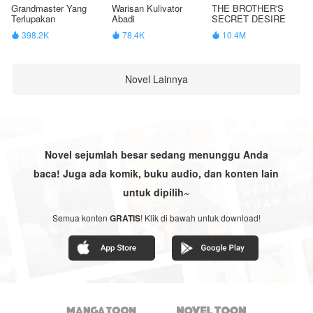
Grandmaster Yang
Warisan Kulivator
THE BROTHER'S
Terlupakan
Abadi
SECRET DESIRE
398.2K
78.4K
10.4M



Novel Lainnya
Novel sejumlah besar sedang menunggu Anda
baca! Juga ada komik, buku audio, dan konten lain
untuk dipilih~
Semua konten
GRATIS
! Klik di bawah untuk download!