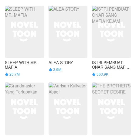
SLEEP WITH MR.
ALEA STORY
ISTRI PEMBUAT
MAFIA
ONAR SANG MAFIA
3.9M

KEJAM
25.7M
563.9K

