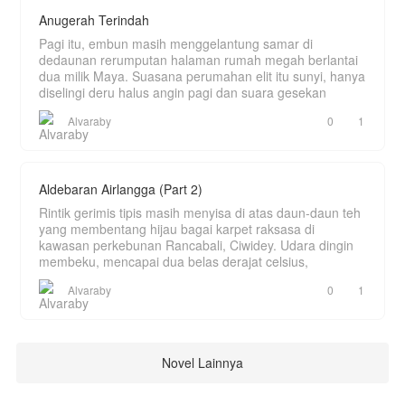
Anugerah Terindah
Pagi itu, embun masih menggelantung samar di
dedaunan rerumputan halaman rumah megah berlantai
dua milik Maya. Suasana perumahan elit itu sunyi, hanya
diselingi deru halus angin pagi dan suara gesekan
Alvaraby
0
1
Aldebaran Airlangga (Part 2)
Rintik gerimis tipis masih menyisa di atas daun-daun teh
yang membentang hijau bagai karpet raksasa di
kawasan perkebunan Rancabali, Ciwidey. Udara dingin
membeku, mencapai dua belas derajat celsius,
Alvaraby
0
1
Novel Lainnya