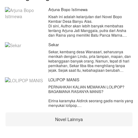
Arjuna Bopo Istimewa
Kisah ini adalah kelanjutan dari Novel Bopo
Kembar Desa Banyu Alas.
Di sini, Author akan lebih banyak membahas
tentang Arjuna Jati Manggala, putra dari Arsha
dan Raina yang memiliki Batu Panca Warna.
Batu Panca Warna sendiri di percaya memiliki
sesuatu yang istimewa. 'Penanda' Bopo ini,
Sekar
barulah di turunkan pada Arjuna setelah ratusan
Sekar, kembang desa Wanasari, seharusnya
tahun lamanya. Jadi, Arjuna adalah pemegang
menikah dengan Lindu, pria tampan, mapan, dan
Batu Panca Warna yang kedua.
kebanggaan banyak orang. Namun, tepat di hari
Author juga akan membahas kehidupan Sashi,
pernikahan, Sekar tiba-tiba menghilang tanpa
Kakak Angkat Arjuna dan juga dua sepupu Arjuna
jejak. Sejak saat itu, kebahagiaan berubah
yaitu si kembar, Naradipta dan Naladhipa.
menjadi misteri yang tak terpecahkan. Ada yang
Beberapa karakter pun akan ada yang Author
mengira jika Sekar kabur dengan orang lain.
LOLIPOP MANIS
hilangkan demi bisa mendapatkan fokus cerita.
Agar bisa mengerti alurnya, silahkan baca terlebih
PERNAHKAH KALIAN MEMAKAN LOLIPOP?
Beberapa bulan kemudian, teror mulai
dahulu Novel Cinta Ugal - Ugalan Mas Kades dan
BAGAIMANA RASANYA MANIS?
menghantui desa Wanasari. Kejadian-kejadian
juga Novel Bopo Kembar Desa Banyu Alas bagi
aneh bermunculan, membuat warga hidup dalam
pembaca yang belum membaca kedua Novel
Eirina karamyka Aldirck seorang gadis manis yang
ketakutan.
tersebut.
menyukai lolipop.
Happy Reading
MAU TAU KENAPA SUKA LOLIPOP?
Novel Lainnya
NONTON LOLIPOP MANIS BY NILA EDRINA