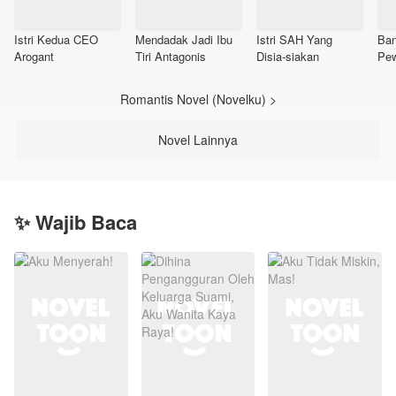
Istri Kedua CEO
Mendadak Jadi Ibu
Istri SAH Yang
Ban
Arogant
Tiri Antagonis
Disia-siakan
Pew
Romantis Novel (Novelku) >
Novel Lainnya
✨ Wajib Baca