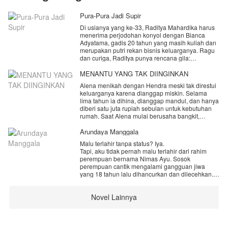
Pura-Pura Jadi Supir
Di usianya yang ke-33, Raditya Mahardika harus
menerima perjodohan konyol dengan Bianca
Adyatama, gadis 20 tahun yang masih kuliah dan
merupakan putri rekan bisnis keluarganya. Ragu
dan curiga, Raditya punya rencana gila:
menyamar menjadi supir di rumah keluarga
Adyatama.
MENANTU YANG TAK DIINGINKAN
Sebagai 'Rio', supir barunya, Radit menyaksikan
Alena menikah dengan Hendra meski tak direstui
realitas yang mengejutkan. Bianca bukan hanya
keluarganya karena dianggap miskin. Selama
manja, tapi juga arogan dan suka merendahkan
lima tahun ia dihina, dianggap mandul, dan hanya
orang.
diberi satu juta rupiah sebulan untuk kebutuhan
Namun, di tengah kekecewaannya, mata Radit
rumah. Saat Alena mulai berusaha bangkit,
justru tertuju pada sosok lain: Kirana Adyatama.
tekanan ibu mertua membuat Hendra akhirnya
Kakak Bianca yang berusia 27 tahun. Di mata
berselingkuh. Alena memilih bertahan, hingga ia
Arundaya Manggala
keluarganya, Kirana hanyalah barista kafe,
menemukan jalan untuk membuktikan dirinya dan
bahkan sering diperlakukan seperti pelayan. Tapi,
Malu terlahir tanpa status? Iya.
membalas semua perlakuan yang menyakitkan
di balik seragam kafe dan senyum hangatnya,
Tapi, aku tidak pernah malu terlahir dari rahim
itu.
Kirana menyimpan rahasia besar.
perempuan bernama Nimas Ayu. Sosok
Mana yang akan dipilih Radit? Calon istri yang
perempuan cantik mengalami gangguan jiwa
dijodohkan, atau kakak yang menyimpan mutiara
yang 18 tahun lalu dihancurkan dan dilecehkan.
tersembunyi? Bagaimana jika rahasia
penyamarannya terbongkar?
Kata-kata itu milik Arundaya Dirandra (Dira). Satu-
Novel Lainnya
satunya harapan dari ibu yang dipaksa gila oleh
dunia. Dan ketika aib itu dibuka, Dira memilih
berdiri. Bukan untuk membantah, melainkan untuk
berkata “Aku Bangga Menjadi Putrinya.”