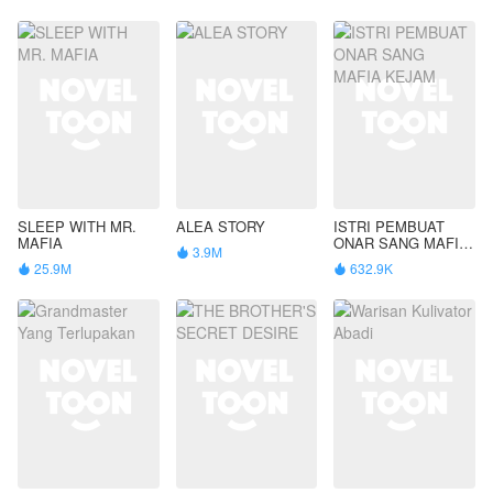
SLEEP WITH MR.
ALEA STORY
ISTRI PEMBUAT
MAFIA
ONAR SANG MAFIA
3.9M

KEJAM
25.9M
632.9K

