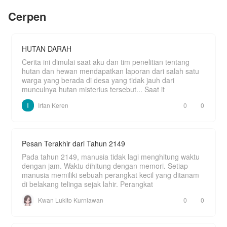
Visual ada di IG author: Cichio23
Cerpen
Bagi yang suka menghayal.
HUTAN DARAH
Cerita ini dimulai saat aku dan tim penelitian tentang
hutan dan hewan mendapatkan laporan dari salah satu
warga yang berada di desa yang tidak jauh dari
munculnya hutan misterius tersebut... Saat it
Irfan Keren
0
0
Pesan Terakhir dari Tahun 2149
Pada tahun 2149, manusia tidak lagi menghitung waktu
dengan jam. Waktu dihitung dengan memori. Setiap
manusia memiliki sebuah perangkat kecil yang ditanam
di belakang telinga sejak lahir. Perangkat
Kwan Lukito Kurniawan
0
0