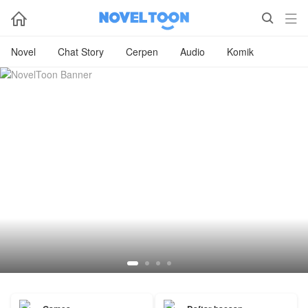



Novel
Chat Story
Cerpen
Audio
Komik