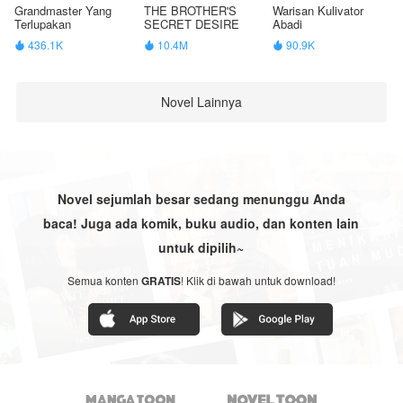
Grandmaster Yang
THE BROTHER'S
Warisan Kulivator
Terlupakan
SECRET DESIRE
Abadi
436.1K
10.4M
90.9K



Novel Lainnya
Novel sejumlah besar sedang menunggu Anda
baca! Juga ada komik, buku audio, dan konten lain
untuk dipilih~
Semua konten
GRATIS
! Klik di bawah untuk download!