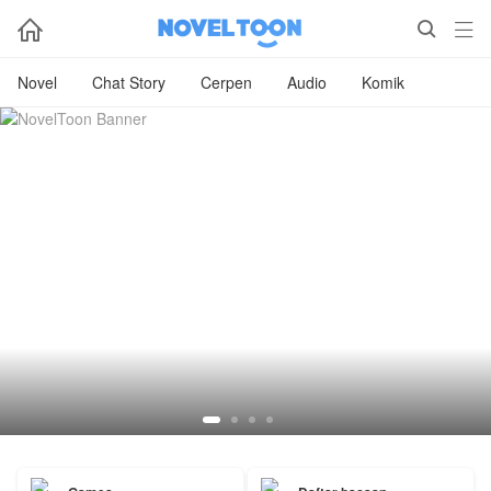



Novel
Chat Story
Cerpen
Audio
Komik