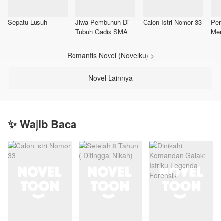
Sepatu Lusuh
Jiwa Pembunuh Di
Calon Istri Nomor 33
Pe
Tubuh Gadis SMA
Men
Maf
Romantis Novel (Novelku) >
Novel Lainnya
✨ Wajib Baca