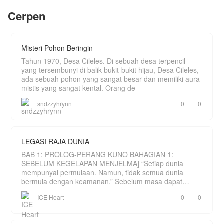
pertemukan dengan seorang wanita yang ternyata
Cerpen
merupakan jodohnya.
Selain perjalanan karir dan cinta, ada sebuah
rahasia yang akhirnya terungkap setelah selama
ini selalu membuatnya penasaran.
Misteri Pohon Beringin
Tahun 1970, Desa Cileles. Di sebuah desa terpencil
yang tersembunyi di balik bukit-bukit hijau, Desa Cileles,
ada sebuah pohon yang sangat besar dan memiliki aura
mistis yang sangat kental. Orang de
sndzzyhrynn
0
0
LEGASI RAJA DUNIA
BAB 1: PROLOG-PERANG KUNO BAHAGIAN 1:
SEBELUM KEGELAPAN MENJELMA] “Setiap dunia
mempunyai permulaan. Namun, tidak semua dunia
bermula dengan keamanan.” Sebelum masa dapat
dihitung, hanya wujud sebu
ICE Heart
0
0