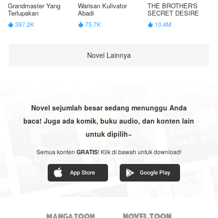
Grandmaster Yang
Warisan Kulivator
THE BROTHER'S
Terlupakan
Abadi
SECRET DESIRE
387.2K
75.7K
10.4M



Novel Lainnya
Novel sejumlah besar sedang menunggu Anda
baca! Juga ada komik, buku audio, dan konten lain
untuk dipilih~
Semua konten
GRATIS
! Klik di bawah untuk download!