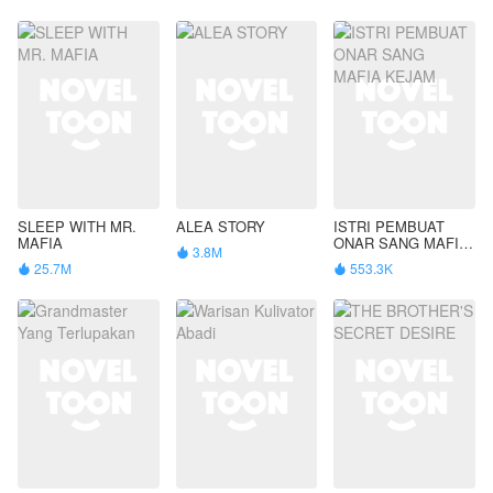
SLEEP WITH MR.
ALEA STORY
ISTRI PEMBUAT
MAFIA
ONAR SANG MAFIA
3.8M

KEJAM
25.7M
553.3K

