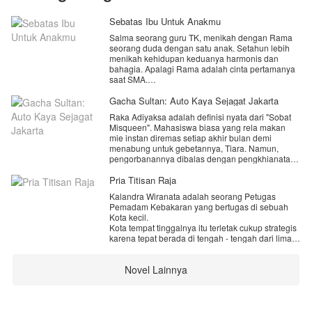
Sebatas Ibu Untuk Anakmu
Salma seorang guru TK, menikah dengan Rama
seorang duda dengan satu anak. Setahun lebih
menikah kehidupan keduanya harmonis dan
bahagia. Apalagi Rama adalah cinta pertamanya
saat SMA.
Namun, kenyataan bahwa sang suami
Gacha Sultan: Auto Kaya Sejagat Jakarta
menikahinya hanya demi Faisal, anak Rama
Raka Adiyaksa adalah definisi nyata dari "Sobat
dengan mantan istrinya yang juga merupakan
Misqueen". Mahasiswa biasa yang rela makan
anak didiknya di tempatnya mengajar, membuat
mie instan diremas setiap akhir bulan demi
semuanya berubah.
menabung untuk gebetannya, Tiara. Namun,
pengorbanannya dibalas dengan pengkhianatan.
Akankah Salma bertahan di saat ia tahu suaminya
Di malam konser yang seharusnya menjadi
masih mencintai mantan istrinya yang datang lagi
momen pernyataan cintanya, Raka justru melihat
Pria Titisan Raja
ke kehidupan mereka?
Tiara turun dari mobil mewah milik Kevin, anak
Kalandra Wiranata adalah seorang Petugas
orang kaya yang sombong, sementara Raka
IG: sasaalkhansa
Pemadam Kebakaran yang bertugas di sebuah
ditinggalkan sendirian di trotoar GBK dengan dua
Kota kecil.
tiket yang hangus.
Kota tempat tinggalnya itu terletak cukup strategis
karena tepat berada di tengah - tengah dari lima
Di titik terendah hidupnya, saat harga dirinya
Kabupaten di Provinsi itu.
diinjak-injak, sebuah suara mekanis berbunyi di
Karena tempatnya yang strategis, Timnya kerap
kepalanya.
Novel Lainnya
kali di perbantukan di luar dari Kotanya.
Timnya, bukan hanya sekedar rekan kerja. Mereka
[DING! Sistem Sultan Gacha Tanpa Batas Telah
sudah seperti keluarga kedua yang di miliki oleh
Diaktifkan!]
Kalandra.
Karna sebuah kejadian, Kalandra pun di