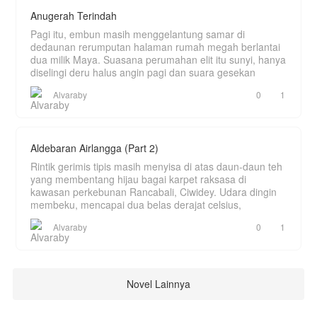
Anugerah Terindah
Pagi itu, embun masih menggelantung samar di
dedaunan rerumputan halaman rumah megah berlantai
dua milik Maya. Suasana perumahan elit itu sunyi, hanya
diselingi deru halus angin pagi dan suara gesekan
Alvaraby
0
1
Aldebaran Airlangga (Part 2)
Rintik gerimis tipis masih menyisa di atas daun-daun teh
yang membentang hijau bagai karpet raksasa di
kawasan perkebunan Rancabali, Ciwidey. Udara dingin
membeku, mencapai dua belas derajat celsius,
Alvaraby
0
1
Novel Lainnya