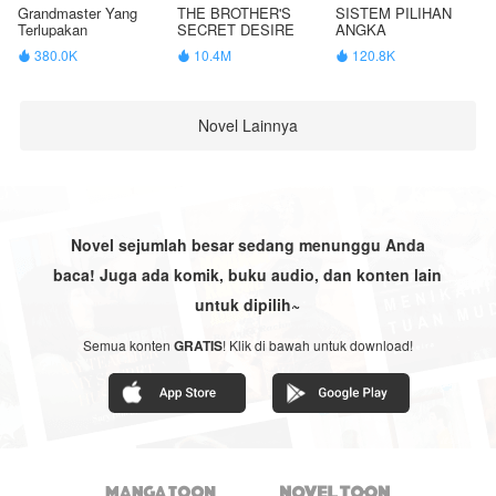
Grandmaster Yang
THE BROTHER'S
SISTEM PILIHAN
Terlupakan
SECRET DESIRE
ANGKA
380.0K
10.4M
120.8K



Novel Lainnya
Novel sejumlah besar sedang menunggu Anda
baca! Juga ada komik, buku audio, dan konten lain
untuk dipilih~
Semua konten
GRATIS
! Klik di bawah untuk download!