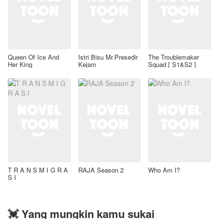
Queen Of Ice And
Istri Bisu Mr.Presedir
The Troublemaker
Her King
Kejam
Squad [ S1&S2 ]
T R A N S M I G R A
RAJA Season 2
Who Am I?
S I
💓 Yang mungkin kamu sukai