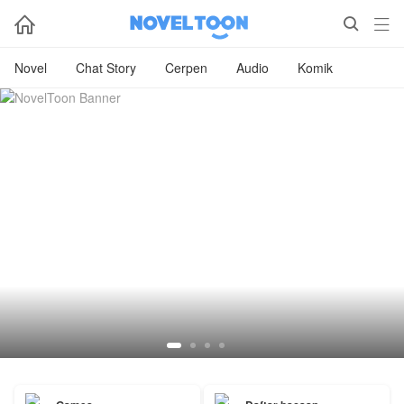



Novel
Chat Story
Cerpen
Audio
Komik