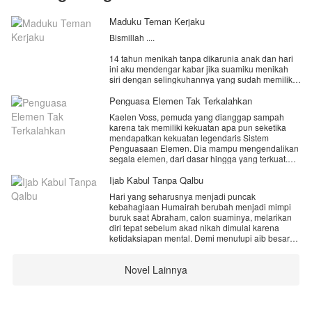
Maduku Teman Kerjaku
Bismillah ....
14 tahun menikah tanpa dikarunia anak dan hari
ini aku mendengar kabar jika suamiku menikah
siri dengan selingkuhannya yang sudah memiliki
anak darinya
Penguasa Elemen Tak Terkalahkan
Seluruh tubuhku mendadak bergetar nyaris
Kaelen Voss, pemuda yang dianggap sampah
limbung ke tanah. Entah apa yang harus aku
karena tak memiliki kekuatan apa pun seketika
lakukan setelah ini.
mendapatkan kekuatan legendaris Sistem
Penguasaan Elemen. Dia mampu mengendalikan
Namun yang membuat dadaku lebih sakit lagi
segala elemen, dari dasar hingga yang terkuat.
ternyata wanita yang dinikahi suamiku merupakan
Melalui perjalanan dan pertempuran, dia bangkit
rekan kerjaku, perempuan yang dulunya selalu
dari keterpurukan, mengungkap rahasia masa
Ijab Kabul Tanpa Qalbu
usil dengan kondisiku yang sudah puluhan tahun
lalu, dan akhirnya mengalahkan penguasa
tidak bisa memberikan anak.
Hari yang seharusnya menjadi puncak
kegelapan untuk menjadi sosok terhebat yang
Di saat semua orang menuntutku menerima
kebahagiaan Humairah berubah menjadi mimpi
menguasai segalanya.
keadaan, aku memilih bertahan. Bukan untuk
buruk saat Abraham, calon suaminya, melarikan
mengalah… tapi untuk membuktikan bahwa aku
diri tepat sebelum akad nikah dimulai karena
tidak selemah yang mereka kira.
ketidaksiapan mental. Demi menutupi aib besar
Namun tanpa kusadari, perlahan ada hal lain
keluarga, ayah Abraham—seorang Kyai
yang mulai mengusik pikiranku. Mimpi-mimpi
terpandang—mengambil keputusan nekat untuk
aneh, perasaan kehilangan yang tak bisa
Novel Lainnya
menikahkan putranya, Ustadz Fathan
dijelaskan, hingga sebuah pertemuan tak terduga
Kareem,yang sekaligus kakak Abraham untuk
dengan seorang anak kecil yang memanggilku
menggantikan posisi mempelai pria.
“Mama”.
Fathan akhirnya mengucap ijab kabul. Namun, di
Seolah… ada bagian dari hidupku yang selama
balik wajah tenangnya, Fathan menyimpan luka