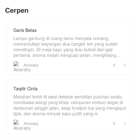
ini disembunyikan.
masa lalu yang belum sembuh akibat
Cerpen
Dan semakin aku bertahan di rumah itu, semakin
pengkhianatan mantan kekasihnya. Ia
banyak rahasia.
membangun tembok tinggi di hatinya dan
menegaskan sebuah janji dingin kepada
Humairah di malam pertama mereka:
"Kita menikah hanya di atas kertas. Jangan
Garis Batas
harapkan hati, apalagi cinta."
Kini, Humairah harus berjuang dalam pernikahan
Lampu gantung di ruang tamu menyala remang,
tanpa kasih sayang, sementara Fathan terus
memantulkan bayangan dua cangkir teh yang sudah
berperang dengan traumanya. Akankah ketulusan
mendingin. Di meja kayu yang dulu kubeli dari gaji
Humairah mampu meruntuhkan dinding ustadz.
pertama, aroma melati menguap pelan, menghilang
ditelan k
Alvaraby
0
1
Taqdir Cinta
Matahari terbit di awal dekade sembilan puluhan selalu
membawa wangi yang khas: campuran embun segar di
dedaunan pinggir jalan, asap knalpot tua yang mengepul
tipis, dan aroma minyak kayu putih yang m
Alvaraby
0
1