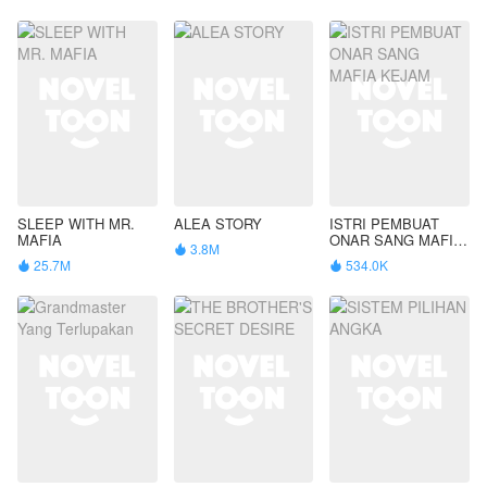
SLEEP WITH MR.
ALEA STORY
ISTRI PEMBUAT
MAFIA
ONAR SANG MAFIA
3.8M

KEJAM
25.7M
534.0K

