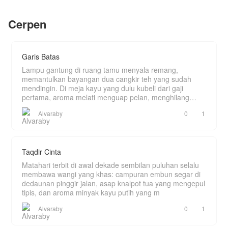
buruan baca..
Yang tidak Keira tahu: "Kai" adalah Kaizan
Tanujaya—CEO Nusantara Airlines, pewaris
Cerpen
konglomerat Tanujaya, dan legenda penerbangan
yang fotonya sudah ditempel Keira di dinding
kamar sejak SMA.
Setiap hari, Keira memuja Kapten Kaizan
Tanujaya di kantor.
Garis Batas
Setiap malam, Keira memarahi "suami kontrak
pengangguran"-nya di rumah.
Lampu gantung di ruang tamu menyala remang,
Mereka adalah orang yang sama.
memantulkan bayangan dua cangkir teh yang sudah
Dan Kaizan? Dia menikmati setiap detiknya.
mendingin. Di meja kayu yang dulu kubeli dari gaji
Tapi rahasia tidak bisa bertahan selamanya.
pertama, aroma melati menguap pelan, menghilang
Ketika topeng terbuka, ketika masa lalu yang
ditelan k
kelam menyerang, ketika satu-satunya orang yang
Alvaraby
0
1
pernah membuatnya jatuh cinta berbalik pergi—
Kaizan harus membuktikan bahwa cinta yang
dimulai dari kebohongan bisa menjadi hal paling
nyata di hidupnya.
Taqdir Cinta
Matahari terbit di awal dekade sembilan puluhan selalu
membawa wangi yang khas: campuran embun segar di
dedaunan pinggir jalan, asap knalpot tua yang mengepul
tipis, dan aroma minyak kayu putih yang m
Alvaraby
0
1