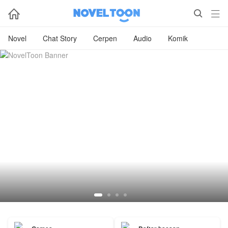



Novel
Chat Story
Cerpen
Audio
Komik