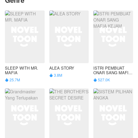
SLEEP WITH MR.
ALEA STORY
ISTRI PEMBUAT
MAFIA
ONAR SANG MAFIA
3.8M

KEJAM
25.7M
527.0K

