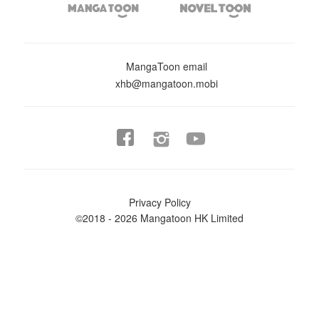


MangaToon email
xhb@mangatoon.mobi


Privacy Policy
©2018 - 2026 Mangatoon HK Limited