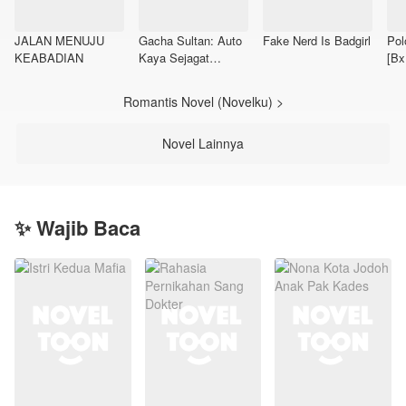
JALAN MENUJU
Gacha Sultan: Auto
Fake Nerd Is Badgirl
Pol
KEABADIAN
Kaya Sejagat
[Bx
Jakarta
Romantis Novel (Novelku) >
Novel Lainnya
✨ Wajib Baca