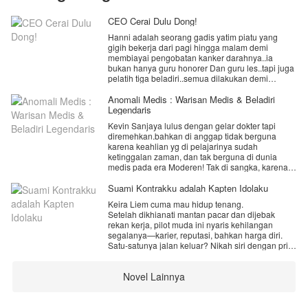
CEO Cerai Dulu Dong!
Hanni adalah seorang gadis yatim piatu yang
gigih bekerja dari pagi hingga malam demi
membiayai pengobatan kanker darahnya..ia
bukan hanya guru honorer Dan guru les..tapi juga
pelatih tiga beladiri..semua dilakukan demi
bertahan hidup dan menebus penyesalan masa
lalu.
Anomali Medis : Warisan Medis & Beladiri
Legendaris
namu takdir berkata lain..bukan penyakit yang
Kevin Sanjaya lulus dengan gelar dokter tapi
merenggut nyawanya.. melainkan sate kambing
diremehkan.bahkan di anggap tidak berguna
berlemak di hajatan warga.
karena keahlian yg di pelajarinya sudah
ketinggalan zaman, dan tak berguna di dunia
saat Hanni membuka mata..dia tak lagi berada di
medis pada era Moderen! Tak di sangka, karena
tubuhnya..ia kini hidup sebagai Alicia Nathania
keberuntungan, dia mendapatkan Jantung
joe istri arogan dari seorang CEO dingin yang
meteorid dan buku kitab medis surgawi yang di
Suami Kontrakku adalah Kapten Idolaku
sangat tampan yang selama ini ia kenal lewat
tinggalkan kakekNya sebagai warisan keluarga.
berita infotainment..dan sering ia hujat lewat
Keira Liem cuma mau hidup tenang.
Dengan mempelajari buku kitab medis surgawi
televisi murahnya.
Setelah dikhianati mantan pacar dan dijebak
dan di topang dengan jantung meteorid, kekuatan
rekan kerja, pilot muda ini nyaris kehilangan
medis dan tingkat beladiriNya melampaui
dan yang lebih mengejutkan.. suami barunya
segalanya—karier, reputasi, bahkan harga diri.
imajinasinya. Sehingga dia bisa merubah
langsung menyodorkan surat cerai dengan
Satu-satunya jalan keluar? Nikah siri dengan pria
nasibNya menjadi dokter medis hebat dengan
kompensasi 2 triliun rupiah..jiwa miskinnya
asing yang ditemuinya di parkiran bawah tanah
keahlian pertarungan yg tak terkalahkan.
seketika meronta-ronta.
SCBD di malam terburuk hidupnya.
Novel Lainnya
Pria itu bilang namanya Kai. Katanya
akan habis berapa keturunan 2T itu?.. pikirnya.
pengangguran. Senyumnya menyebalkan,
mulutnya pedas, tapi entah kenapa... Keira
penasaran dengan kehidupan baru Hanni..yuk
merasa aman di dekatnya.