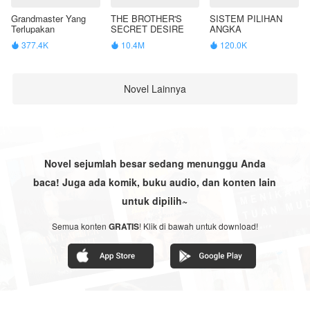
Grandmaster Yang
THE BROTHER'S
SISTEM PILIHAN
Terlupakan
SECRET DESIRE
ANGKA
377.4K
10.4M
120.0K



Novel Lainnya
Novel sejumlah besar sedang menunggu Anda
baca! Juga ada komik, buku audio, dan konten lain
untuk dipilih~
Semua konten
GRATIS
! Klik di bawah untuk download!