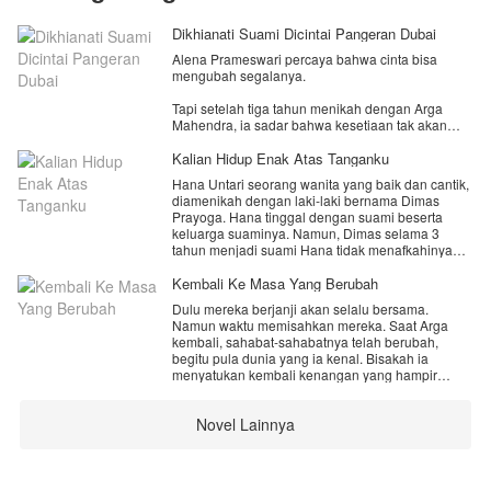
Dikhianati Suami Dicintai Pangeran Dubai
Alena Prameswari percaya bahwa cinta bisa
mengubah segalanya.
Tapi setelah tiga tahun menikah dengan Arga
Mahendra, ia sadar bahwa kesetiaan tak akan
berarti bila hanya satu pihak yang berjuang.
Kalian Hidup Enak Atas Tanganku
Saat pengkhianatan terbongkar, Alena memilih
Hana Untari seorang wanita yang baik dan cantik,
pergi. Ia menerima proyek desain di Dubai...
diamenikah dengan laki‑laki bernama Dimas
tempat baru, awal baru.
Prayoga. Hana tinggal dengan suami beserta
keluarga suaminya. Namun, Dimas selama 3
Tanpa disangka pertemuan profesional dengan
tahun menjadi suami Hana tidak menafkahinya
seorang pangeran muda, Fadil Al-Rashid,
dengan layak, dia beralasan jika Hana juga
membuka lembaran hidup yang tak pernah ia
mempunyai penghasilan yang cukup. Dimas
Kembali Ke Masa Yang Berubah
bayangkan.
menghabiskan uangnya untuk kebutuhannya
Dulu mereka berjanji akan selalu bersama.
sendiri, sedangkan untuk kebutuhan ibu dan
Fadil bukan hanya pria miliarder yang memujanya
Namun waktu memisahkan mereka. Saat Arga
kakak serta adiknya semua uang dari Hana.
dengan segala kemewahan,
kembali, sahabat-sahabatnya telah berubah,
Perselingkuhan Dimas dengan orang terdekat
tetapi juga sosok yang menghargai luka-luka kecil
begitu pula dunia yang ia kenal. Bisakah ia
Hana, membuat Hana tidak bisa memaafkan
yang dulu diabaikan.
menyatukan kembali kenangan yang hampir
suaminya. Mampukah Hana menjalani biduk
hilang dan menemukan cinta yang selama ini
rumah tangga dengan Dimas?
Namun cinta baru tak selalu mudah.
menunggunya?
Ada jarak budaya, gengsi, dan masa lalu yang
Novel Lainnya
belum benar-benar selesai. Tapi kali ini, Alena tak
lari. Ia berdiri untuk dirinya sendiri... dan untuk
cinta yang lebih sehat.