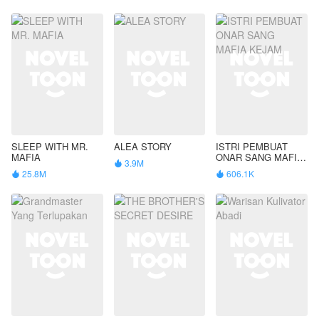
SLEEP WITH MR.
ALEA STORY
ISTRI PEMBUAT
MAFIA
ONAR SANG MAFIA
3.9M

KEJAM
25.8M
606.1K

