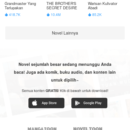
Grandmaster Yang
THE BROTHER'S
Warisan Kulivator
Terlupakan
SECRET DESIRE
Abadi
418.7K
10.4M
85.2K



Novel Lainnya
Novel sejumlah besar sedang menunggu Anda
baca! Juga ada komik, buku audio, dan konten lain
untuk dipilih~
Semua konten
GRATIS
! Klik di bawah untuk download!