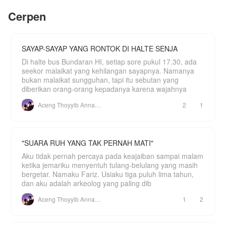
Akankah akhirnya Alena bisa bahagia?
Cerpen
Kisah ini adalah journey untuk wanita yang
tersakiti...
SAYAP-SAYAP YANG RONTOK DI HALTE SENJA
Di halte bus Bundaran HI, setiap sore pukul 17.30, ada
seekor malaikat yang kehilangan sayapnya. Namanya
bukan malaikat sungguhan, tapi itu sebutan yang
diberikan orang-orang kepadanya karena wajahnya
Aceng Thoyyib Annawawy
2
1
"SUARA RUH YANG TAK PERNAH MATI"
Aku tidak pernah percaya pada keajaiban sampai malam
ketika jemariku menyentuh tulang-belulang yang masih
bergetar. Namaku Fariz. Usiaku tiga puluh lima tahun,
dan aku adalah arkeolog yang paling dib
Aceng Thoyyib Annawawy
1
2