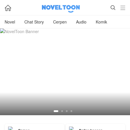



Novel
Chat Story
Cerpen
Audio
Komik