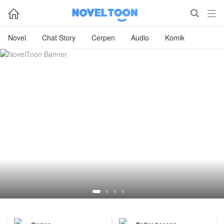



Novel
Chat Story
Cerpen
Audio
Komik