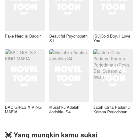
Fake Nerd Is Badgirl
Beautiful Psychopath
[S3]Cold Boy, I Love
S1
You
BAD GIRLS X KING
Musuhku Adalah
Jatuh Cinta Padamu
MAFIA
Jodohku S4
Karena Perjodohan
(Revisi Dari Season 2
Awal)
💓 Yang mungkin kamu sukai