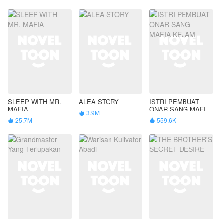
SLEEP WITH MR.
ALEA STORY
ISTRI PEMBUAT
MAFIA
ONAR SANG MAFIA
3.9M

KEJAM
25.7M
559.6K

