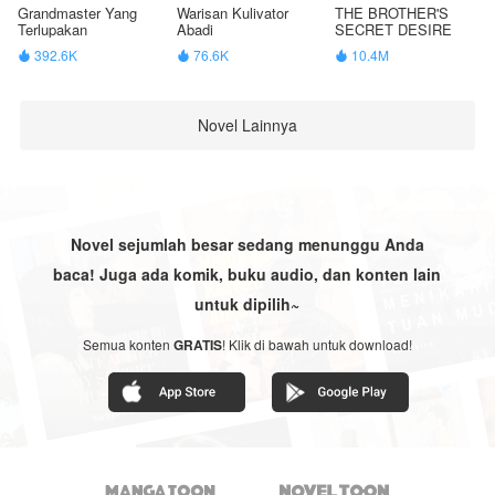
Grandmaster Yang
Warisan Kulivator
THE BROTHER'S
Terlupakan
Abadi
SECRET DESIRE
392.6K
76.6K
10.4M



Novel Lainnya
Novel sejumlah besar sedang menunggu Anda
baca! Juga ada komik, buku audio, dan konten lain
untuk dipilih~
Semua konten
GRATIS
! Klik di bawah untuk download!