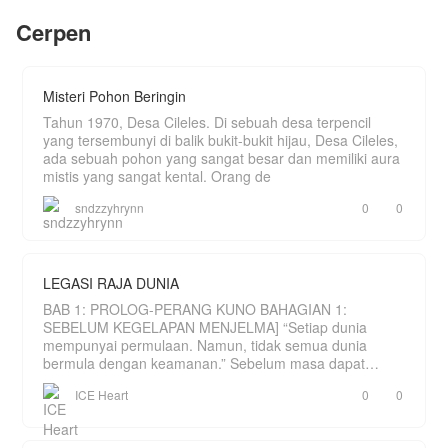
selalu menjadi sasaran bahan bulian dan juga
Cerpen
ejekan oleh pemuda lain nya.
Hingga suatu saat Qin Long tampa sengaja
menemukan Kitab usang yang merubah hidup nya
dan membuatnya menjadi yang terkuat.
Misteri Pohon Beringin
Tahun 1970, Desa Cileles. Di sebuah desa terpencil
yang tersembunyi di balik bukit-bukit hijau, Desa Cileles,
ada sebuah pohon yang sangat besar dan memiliki aura
mistis yang sangat kental. Orang de
sndzzyhrynn
0
0
LEGASI RAJA DUNIA
BAB 1: PROLOG-PERANG KUNO BAHAGIAN 1:
SEBELUM KEGELAPAN MENJELMA] “Setiap dunia
mempunyai permulaan. Namun, tidak semua dunia
bermula dengan keamanan.” Sebelum masa dapat
dihitung, hanya wujud sebu
ICE Heart
0
0