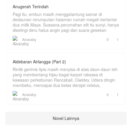
Anugerah Terindah
Pagi itu, embun masih menggelantung samar di
dedaunan rerumputan halaman rumah megah berlantai
dua milik Maya. Suasana perumahan elit itu sunyi, hanya
diselingi deru halus angin pagi dan suara gesekan
Alvaraby
0
1
Aldebaran Airlangga (Part 2)
Rintik gerimis tipis masih menyisa di atas daun-daun teh
yang membentang hijau bagai karpet raksasa di
kawasan perkebunan Rancabali, Ciwidey. Udara dingin
membeku, mencapai dua belas derajat celsius,
Alvaraby
0
1
Novel Lainnya