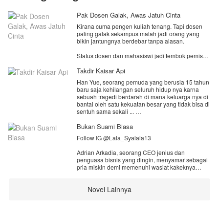
Pak Dosen Galak, Awas Jatuh Cinta
Kirana cuma pengen kuliah tenang. Tapi dosen
paling galak sekampus malah jadi orang yang
bikin jantungnya berdebar tanpa alasan.
Status dosen dan mahasiswi jadi tembok pemisah.
Masa lalu kelam Alden jadi ancaman yang siap
menghancurkan semuanya.
Takdir Kaisar Api
Han Yue, seorang pemuda yang berusia 15 tahun
Satu pertanyaan tersisa: berani nggak, Kirana,
baru saja kehilangan seluruh hidup nya karna
jatuh cinta pada orang yang paling dilarang buat
sebuah tragedi berdarah di mana keluarga nya di
dicintai?
bantai oleh satu kekuatan besar yang tidak bisa di
sentuh sama sekali ...
Semua itu hanya karena tuan muda dari kekuatan
Bukan Suami Biasa
itu tidak suka dengan dengan kota mereka yang
Follow IG @Lala_Syalala13
membuat tragedi itu terjadi, namun Han Yue
selamat dalam tragedi itu dan terjatuh ke dalam
Adrian Arkadia, seorang CEO jenius dan
jurang yang dalam ...
penguasa bisnis yang dingin, menyamar sebagai
pria miskin demi memenuhi wasiat kakeknya
Di dalam jurang itu dia bertemu dengan sosok
untuk mencari cinta sejati.
tubuh roh atau sisa kesadaran seorang kaisar
yang sangat hebat dan kuat pada masa nya,
Novel Lainnya
Ia kemudian menikahi Arumi, gadis sederhana
dengan bantuan tubuh roh itu Han Yue belajar
berhati emas yang dijadikan "pelayan" dan
berkultivasi dan berubah menjadi sosok di takuti...
pemuas ambisi oleh ibu serta adiknya yang
materialistis.