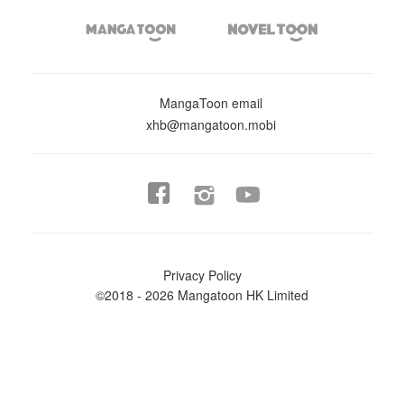


MangaToon email
xhb@mangatoon.mobi


Privacy Policy
©2018 - 2026 Mangatoon HK Limited