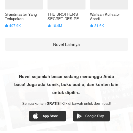
Grandmaster Yang
THE BROTHER'S
Warisan Kulivator
Terlupakan
SECRET DESIRE
Abadi
407.9K
10.4M
81.6K



Novel Lainnya
Novel sejumlah besar sedang menunggu Anda
baca! Juga ada komik, buku audio, dan konten lain
untuk dipilih~
Semua konten
GRATIS
! Klik di bawah untuk download!