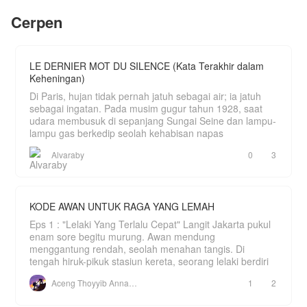
Di tengah hinaan keluarga mertua dan ancaman
Cerpen
rentenir, Adrian menjalani kehidupan ganda yaitu
menjadi kuli panggul yang direndahkan di malam
hari, namun tetap menjadi raja bisnis yang
menghancurkan musuh-musuhnya secara rahasia
di siang hari.
LE DERNIER MOT DU SILENCE (Kata Terakhir dalam
Keheningan)
Perlahan tapi pasti, Adrian menggunakan
kekuasaannya untuk membalas setiap tetes air
Di Paris, hujan tidak pernah jatuh sebagai air; ia jatuh
mata Arumi dan mengangkat derajat istrinya
sebagai ingatan. Pada musim gugur tahun 1928, saat
hingga para penindasnya berlutut memohon
udara membusuk di sepanjang Sungai Seine dan lampu-
ampun.
lampu gas berkedip seolah kehabisan napas
Bagaimana kelanjutannya???
Jangan lupa mampir baca yaaaa
Alvaraby
0
3
KODE AWAN UNTUK RAGA YANG LEMAH
Eps 1 : "Lelaki Yang Terlalu Cepat" Langit Jakarta pukul
enam sore begitu murung. Awan mendung
menggantung rendah, seolah menahan tangis. Di
tengah hiruk-pikuk stasiun kereta, seorang lelaki berdiri
Aceng Thoyyib Annawawy
1
2