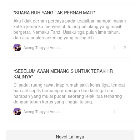
"SUARA RUH YANG TAK PERNAH MATI"
Aku tidak pernah percaya pada keajaiban sampai malam
ketika jemariku menyentuh tulang-belulang yang masih
bergetar. Namaku Fariz. Usiaku tiga puluh lima tahun,
dan aku adalah arkeolog yang paling dib
Aceng Thoyyib Annawawy
1
2
"SEBELUM AWAN MENANGIS UNTUK TERAKHIR
KALINYA"
Di sudut ruang rawat inap rumah sakit kelas tiga, tempat
bau antiseptik bercampur dengan bau keringat dan
harapan yang mulai pudar, seorang lelaki tua terbaring
dengan tubuh kurus yang tinggal tulang.
Aceng Thoyyib Annawawy
1
1
Novel Lainnya