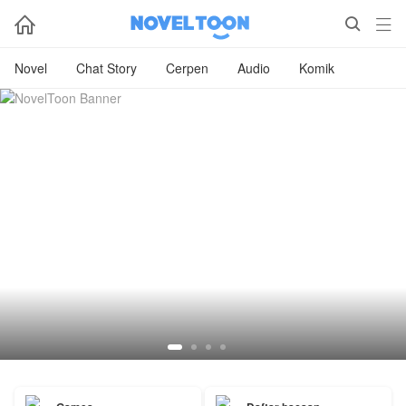



Novel
Chat Story
Cerpen
Audio
Komik