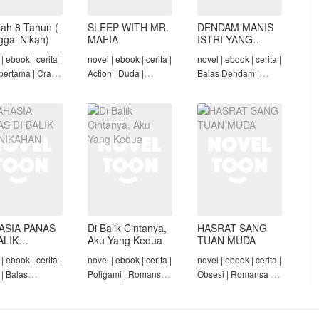
lah 8 Tahun (
SLEEP WITH MR.
DENDAM MANIS
nggal Nikah)
MAFIA
ISTRI YANG
DIMADU
| ebook | cerita |
novel | ebook | cerita |
novel | ebook | cerita |
pertama | Crazy
Action | Duda |
Balas Dendam |
Konglomerat |
Roman-Angst Mafia |
Penyesalan Suami |
 Seiring Waktu |
Tamat
CEO | Tamat
t
ASIA PANAS
Di Balik Cintanya,
HASRAT SANG
ALIK
Aku Yang Kedua
TUAN MUDA
NIKAHAN
| ebook | cerita |
novel | ebook | cerita |
novel | ebook | cerita |
 | Balas
Poligami | Romansa |
Obsesi | Romansa |
am | Diam-Diam
Tamat
Pembantu | Tamat