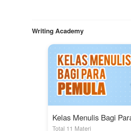
kotak bekal yang ia
menolaknya, hingga
La
bawakan untuk
akhirnya Ibu mertuanya
ak
suaminya. Air mata
itu pun melakukan
A
wanita itu tumpah begitu
sesuatu padanya, yaitu
saja tanpa bisa di tahan.
Mendorongnya dari
B
Writing Academy
tangga hingga ia sekarat.
s
Hatinya hancur
mendengar fakta kejam
Di saat ia sekarat, ia
yang keluar dari mulut
mendapatkan sebuah
suaminya sendiri. Dia tak
berkah, yaitu sistem yang
menyangka selain dingin
akan mengubah
dan cuek, suaminya itu
hidupnya. Ia bukan
menganggapnya seperti
hanya mendapatkan
noda hitam.
keberuntungan, ia juga di
cintai oleh istrinya.
Serendah itukah Hanna
di mata Reza?
"Baiklah, Mas. Mulai saat
ini aku akan merubah
Kelas Menulis Bagi Pa
sikap ku padamu.
Jangan salahkan aku
Total 11 Materi