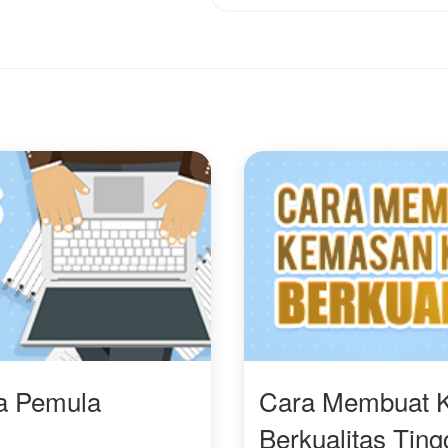
lu siapa putri yang
mereka, Seraphina baru
an menjadi istri
tahu jika ternyata Kaivan
ston??
menikahinya hanya
supaya Seraphina tidak
agaimana ceritanya?
mengusik pernikahan
elamat membaca.
Kalani dan Arsenio.
Pria yang sudah menjadi
suaminya itu ternyata
juga mencintai Kalani.
Dia bahkan rela
berkorban dengan
menikahi Seraphina
hanya demi memastikan
agar Sera tidak balas
dendam kepada Kalani.
ra Pemula
Cara Membuat 
Berkualitas Ting