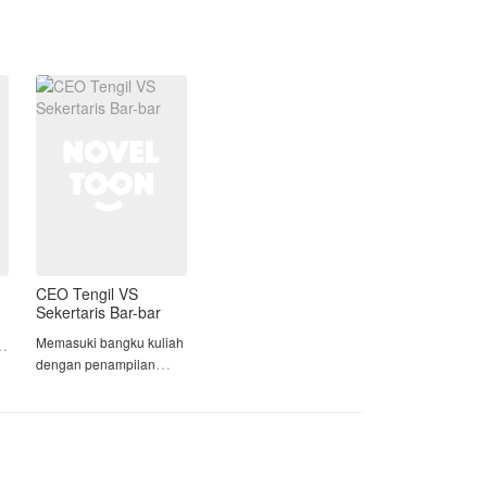
brutal. Dia sangat suka berkelahi dan
bahkan memiliki geng. Damon sangat
sering berurusan dengan polisi karena
seringnya bermasalah dengan
perkelahian antar geng ataupun
perorangan.
Hanya karya author receh yang
tulisan/PUEBI jauh dari sempurna...
tapi dijamin alurnya menarik.. semoga
sukaa...
CEO Tengil VS
Sekertaris Bar-bar
Memasuki bangku kuliah
dengan penampilan
cupunya, membuat
Ananda Ayunindia
i
menjadi target empuk
perundungan oleh
Tristan Bratadikara dan