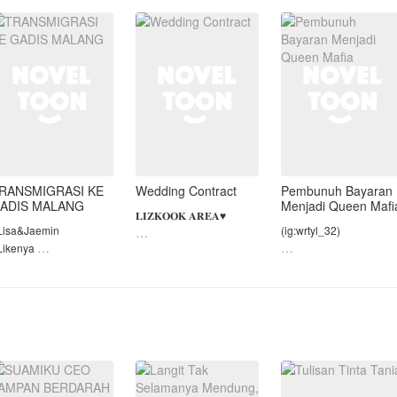
arena mereka merasa
JEBAKAN SUAMI DAN
elama ini semua baik-
ORANG KETIGA.
Bekerja sebagai ART
ik saja.
SETELAH MENGETAHUI
dengan upah kecil, tak 
api, Me
KEBENARANNYA, AKU
PUN MULAI MEMBALAS
DENDAM!
Demi me
RANSMIGRASI KE
Wedding Contract
Pembunuh Bayaran
ADIS MALANG
Menjadi Queen Mafi
𝐋𝐈𝐙𝐊𝐎𝐎𝐊 𝐀𝐑𝐄𝐀♥︎
Lisa&Jaemin
(ig:wrtyl_32)
Likenya
Dikhianati oleh adik dan
Komen
judul S2 : King and
tunangan sendiri
Favorit
Queen Mafia'S promise
membuat diri seorang
gadis bernama Lalisa
HECHE, SEORANG
seorang pembunuh
membenci
ADIS MUDA YANG
bayaran yang menjadi
keduanya.Karna terlalu
ANTIK MATI KONYOL,
Queen mafia bersama
buru-buru mau keatas
ALU IA BER
tiga temannya dan juga
untuk melihat keduanya
RANSMIGRASI KE
bertemu dengan cinta
Lisa tidak s