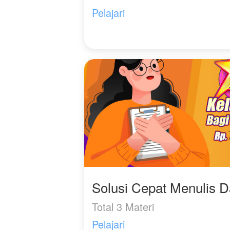
berubah! Karena kamu
Pelajari
sendiri yang telah
membuat ku berubah,"
gumam Hanna pelan
dengan hati yang terasa
sesak.
***
"Kamu gak masak
sarapan?" tanya Reza
heran saat melihat meja
makan kosong.
"Enggak!" jawab Hanna
tak acuh seraya
mengecat kukunya.
Solusi Cepat Menulis 
"Kenapa?"
Total 3 Materi
"Enam bulan kita
menikah tidak sekalipun
Pelajari
kamu memakan