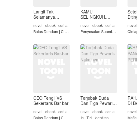
Langit Tak
KAMU
Sete
Selamanya
SELINGKUH,
Diti
Mendung,
KAMU
novel | ebook | cerita |
novel | ebook | cerita |
novel 
Seraphina
BANGKRUT
Balas Dendam | Cinta
Penyesalan Suami |
Cinta
Seiring Waktu |
Identitas Tersembunyi
Rich/
Penyesalan Suami
| Balas Dendam |
Cinta
Tamat
Tama
CEO Tengil VS
Terjebak Duda
RAH
Sekertaris Bar-bar
Dan Tiga Pewaris
DI B
Nakalnya
PER
novel | ebook | cerita |
novel | ebook | cerita |
novel 
Balas Dendam | CEO
Ibu Tiri | Identitas
Mafia
| Mafia | Tamat
Tersembunyi | Mafia |
Dend
Tamat
Cinta