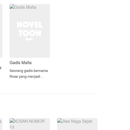
komplotannya. Tak
sekadar dibully, Ananda
bahkan dijadikan baha
cu
Gadis Mafia
a
Seorang gadis bernama
Rose yang menjadi
korban pembunuhan
berantai. Seluruh
keluarganya tewas dan
jasad mereka di buang
ke laut.
Rose yang ternyata saat
itu masih setengah sadar
terdampar di sebuah p