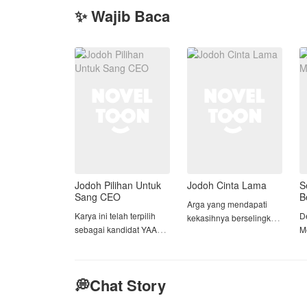
✨ Wajib Baca
Jodoh Pilihan Untuk
Jodoh Cinta Lama
S
Sang CEO
B
Arga yang mendapati
Karya ini telah terpilih
D
kekasihnya berselingkuh,
sebagai kandidat YAAW
Me
akhirnya menerima
2026 periode 1 kategori
m
perjodohan tanpa tahu
1🥳🎉🎉🎉
p
siapa wanita yang
R
dijodohkan dengannya.
💭Chat Story
Di hari pernikahannya,
i
Farhan Bashir Akhtar
da
Zia yang mendengar