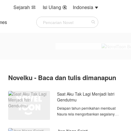
Sejarah
Isi Ulang
Indonesia



mes
Novelku - Baca dan tulis dimanapun
Saat Aku Tak Lagi Menjadi Istri
Gendutmu
Delapan tahun pernikahan membuat
Naura rela mengorbankan segalanya
demi keluarga. Ia melahirkan dua
anak, meninggalkan kariernya, dan