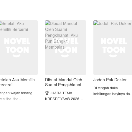
etelah Aku Memilih
Dibuat Mandul Oleh
Jodoh Pak Dokter
ercerai
Suami Pengkhianat,
Di tengah duka
Aku Pun Bangkit
engan wajah tenang,
🏆 JUARA TEMA
kehilangan bayinya dan
Membalas
la tiba-tiba
KREATIF YAAW 2026
pengkhianatan
engajukan perceraian
PERIODE 1 🏆
suaminya, Shanum
ada suaminya,
berjuang sendirian dem
ahman. Tentu saja, hal
BERTAHUN-TAHUN
kesembuhan Sang
tu membuat Rahman
DIANGGAP MANDUL,
Nenek, satu-satunya
n ibunya terkejut,
TERNYATA ITU ADALAH
keluarga yang ia miliki.