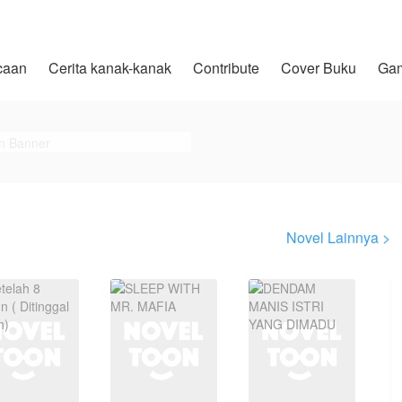
caan
Cerita kanak-kanak
Contribute
Cover Buku
Ga
Novel Lainnya >