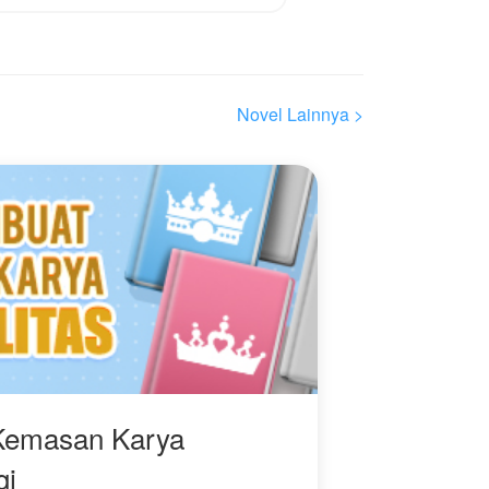
gadis pintar tapi miskin
yang putus asa.
Dan kos itu selalu butuh
satu penghuni lagi untuk
Novel Lainnya >
menggenapkan menjadi
20
Kemasan Karya
gi