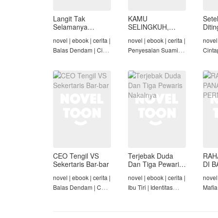
Langit Tak
KAMU
Sete
Selamanya
SELINGKUH,
Diti
Mendung,
KAMU
novel | ebook | cerita |
novel | ebook | cerita |
novel 
Seraphina
BANGKRUT
Balas Dendam | Cinta
Penyesalan Suami |
Cinta
Seiring Waktu |
Identitas Tersembunyi
Rich/
Penyesalan Suami
| Balas Dendam |
Cinta
Tamat
Tama
CEO Tengil VS
Terjebak Duda
RAH
Sekertaris Bar-bar
Dan Tiga Pewaris
DI B
Nakalnya
PER
novel | ebook | cerita |
novel | ebook | cerita |
novel 
Balas Dendam | CEO
Ibu Tiri | Identitas
Mafia
| Mafia | Tamat
Tersembunyi | Mafia |
Dend
Tamat
Cinta