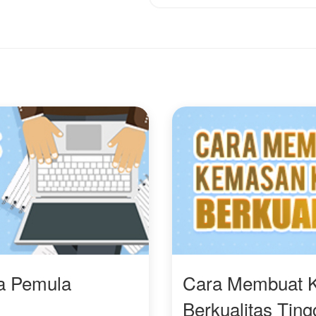
ri kaca hias kecil.
mendiang istri Samudera
menuntut Zaviar, dan
Aaaaaa... Wajah siapa
hadir di antara carut-
keganasan tanpa lelah
ng ada di mukaku ini!!!!
marut hubungan mereka.
Varian. Keduanya
Obsesi Samudera pada
menginginkannya
mendiang istrinya
dengan cara yang palin
membuatnya mereka
mengerikan.
menjalin hubungan di
belakang Tatiana.
Varian menyeringai
gelap​, manik merahnya
"Aku bisa sabar bersaing
mengunci pergerakan
dengan orang yang telah
arumi. "Kau membuat
tiada, tapi tidak dengan
monster dalam diriku
perempuan yang jelas
terbangun, Sayang.
ada di hadapanku. Maaf,
Bersiaplah untuk tidak
aku memilih menyerah!"
bisa berjalan besok
pagi."
ra Pemula
Cara Membuat 
Berkualitas Ting