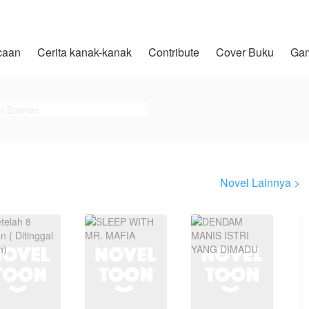
caan
Cerita kanak-kanak
Contribute
Cover Buku
Ga
Novel Lainnya >