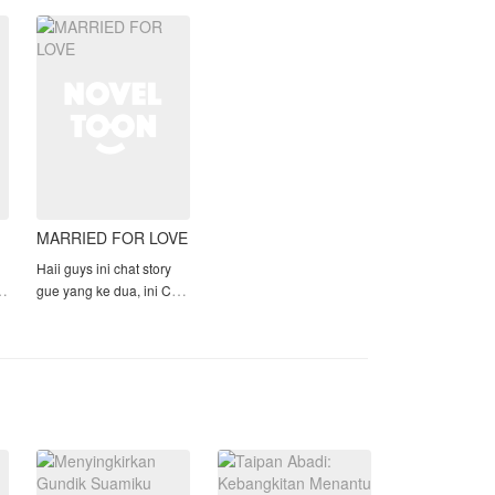
keadaan hamil.
ma
“Oke! Kalau begitu, maka mulai
Sampai suatu hari
sekarang aku pun akan minta bayaran
lu
Arkana bertemu kemb
untuk semua hal yang aku kerjakan di
rumah,” balas Kartika.
MARRIED FOR LOVE
Haii guys ini chat story
ng
gue yang ke dua, ini Chat
story' season 2 bagi
Married by force kalo
yang belum baca
p
mendingan baca aja dulu
biar tau ceritanya okee.
⚠️ WARNING ⚠️