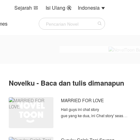
Sejarah
Isi Ulang
Indonesia



mes
Novelku - Baca dan tulis dimanapun
MARRIED FOR LOVE
Haii guys ini chat story
gue yang ke dua, ini Chat story' season
2 bagi Married by force kalo yang
belum baca mendingan baca aja dulu
biar tau ceritanya okee.