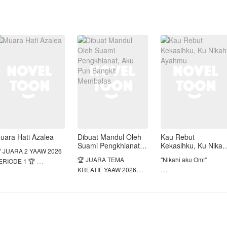
uara Hati Azalea
Dibuat Mandul Oleh
Kau Rebut
Suami Pengkhianat,
Kekasihku, Ku Nikah
 JUARA 2 YAAW 2026
Aku Pun Bangkit
Ayahmu
🏆 JUARA TEMA
"Nikahi aku Om!"
ERIODE 1 🏆
Membalas
KREATIF YAAW 2026
PERIODE 1 🏆
Di hari yang seharusny
eminggu kematian
menjadi gerbang
ertuanya, Azalea
BERTAHUN-TAHUN
kebebasannya, Auryn
jatuhi talak oleh Reza,
DIANGGAP MANDUL,
Athaya Wiguna justru
engan alasannya tidak
TERNYATA ITU ADALAH
ditinggalkan di
isa memberikan