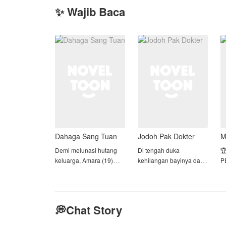
✨ Wajib Baca
Dahaga Sang Tuan
Jodoh Pak Dokter
M
Demi melunasi hutang
Di tengah duka

keluarga, Amara (19)
kehilangan bayinya dan
P
nekat merantau ke
pengkhianatan
Jakarta dengan rahasia
suaminya, Shanum
S
tubuh yang tak lazim: ia
berjuang sendirian demi
m
mampu menghasilkan
kesembuhan Sang
di
💭Chat Story
ASI meski masih
Nenek, satu-satunya
d
perawan. Keajaiban itu
keluarga yang ia miliki.
b