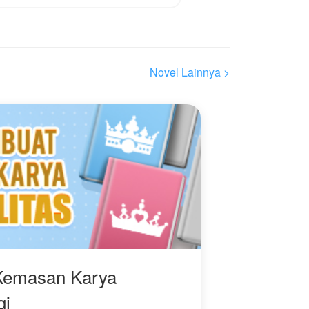
melawan rasa sakit yang
suaminya berikan.
Di tengah air mata dan
g
pengkhianatan, ia
Novel Lainnya >
menemukan kekuatan
baru dalam dirinya.
Harga diri, dan cinta
yang layak di
perjuangkan.
Kiandra kembali
membangun karirnya,
membuat gundik
suaminya semakin tidak
setara dalam segala hal.
Kemasan Karya
gi