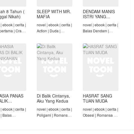
lah 8 Tahun (
SLEEP WITH MR.
DENDAM MANIS
nggal Nikah)
MAFIA
ISTRI YANG
DIMADU
| ebook | cerita |
novel | ebook | cerita |
novel | ebook | cerita |
pertama | Crazy
Action | Duda |
Balas Dendam |
Konglomerat |
Roman-Angst Mafia |
Penyesalan Suami |
 Seiring Waktu |
Tamat
CEO | Tamat
t
ASIA PANAS
Di Balik Cintanya,
HASRAT SANG
ALIK
Aku Yang Kedua
TUAN MUDA
NIKAHAN
| ebook | cerita |
novel | ebook | cerita |
novel | ebook | cerita |
 | Balas
Poligami | Romansa |
Obsesi | Romansa |
am | Diam-Diam
Tamat
Pembantu | Tamat