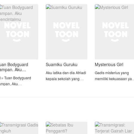
JEBAKAN SUAMI DAN
pelaminan. Calon
eturunan kepadanya.
ORANG KETIGA.
suaminya kabur bersa
adahal selama tiga
SETELAH MENGETAHUI
seorang gadis remaja,
ahun pernikahan, Reza t
KEBENARANNYA, AKU
meninggalkan noda ma
PUN MULAI MEMBALAS
DENDAM!
Demi me
uan Bodyguard
Suamiku Guruku
Mysterious Girl
ampan. Aku
Aku latika dan dia Afriadi
Gadis misterius yang
encintaimu
1= Tuan Bodyguard
kepala sekolah yang
memiliki kekuasaan ya
ampan, Aku
populer di sekolahnya,
tertinggi dan banyak di
encintaimu
bahkan di luar kawasan
takuti orang orang. Dia
2= Pelayan Tuan Muda
sekolah, dan menjadi
terkenal dengan
ulkas
dambaan wanita-wanita
kekejamannya terhada
3 = Reinkarnasi Nona
di sekolah, dan di luar
musuhnya.
uda William
sekolah...
=======================≠==
Tapi, guru itu adalah
Dia memiliki sihir abadi
lice adalah Anak dari
suamik
yang di turunkan oleh
uan Jon, seorang duda
nenek ny