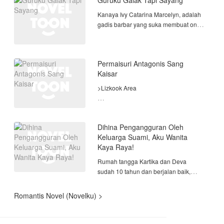
Guruku Galak Tapi Sayang
Kanaya Ivy Catarina Marcelyn, adalah
⚠️ WARNING ⚠️
gadis barbar yang suka membuat onar.
Berkali-kali ia pindah sekolah. Kali ini
•> Di larang untuk anak
dia pindah ke SMA Cakrawala.
Bersamaan dengan itu di SMA itu baru
Permaisuri Antagonis Sang
saja menerima guru
Kaisar
>Lizkook Area
"Didalam novel, yang berhasil
mendapatkan hati Kaisar adalah sang
Dihina Pengangguran Oleh
Selir. Tapi, jika aku yang
Keluarga Suami, Aku Wanita
memerankannya, maka akulah yang
Kaya Raya!
akan mendapatkan hati Kaisar! Sang
Permaisuri! Aku berjaji, aku akan
Rumah tangga Kartika dan Deva
mengubah tokoh PERMAISURI
sudah 10 tahun dan berjalan baik,
ANTAGONIS ini menjadi tokoh
walau sering mendapatkan banyak
PERMAISURI PROTAGONIS!!" ~Olive
rongrongan dari keluarga Deva, entah
Romantis Novel (Novelku) >
Delova
itu orang tuanya atau adik-adiknya
yang suka bergantung kepadanya.
•