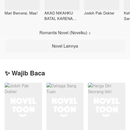
Mari Bercerai, Mas!
AKAD NIKAHKU
Jodoh Pak Dokter
Keh
BATAL KARENA
Sa
TUNANGANKU
MENGHAMILI
Romantis Novel (Novelku) >
WANITA LAIN
Novel Lainnya
✨ Wajib Baca