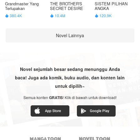
Grandmaster Yang
THE BROTHER'S
SISTEM PILIHAN
Terlupakan
SECRET DESIRE
ANGKA
380.4K
10.4M
120.9K



Novel Lainnya
Novel sejumlah besar sedang menunggu Anda
baca! Juga ada komik, buku audio, dan konten lain
untuk dipilih~
Semua konten
GRATIS
! Klik di bawah untuk download!