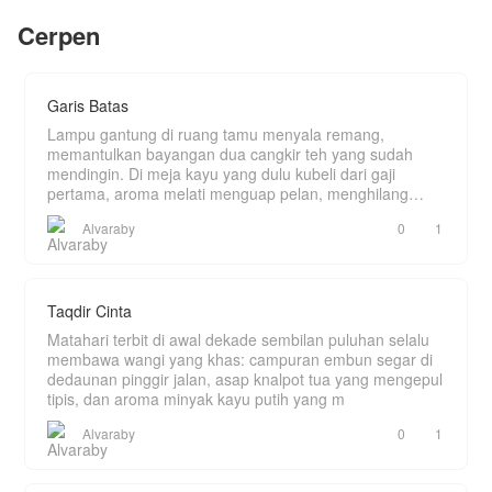
Cerpen
follow akun media sosial Author.
Fb: Elprida wati tarigan.
Ig: elprida.wati.73
tiktok: elprida wati
Garis Batas
Lampu gantung di ruang tamu menyala remang,
memantulkan bayangan dua cangkir teh yang sudah
mendingin. Di meja kayu yang dulu kubeli dari gaji
pertama, aroma melati menguap pelan, menghilang
ditelan k
Alvaraby
0
1
Taqdir Cinta
Matahari terbit di awal dekade sembilan puluhan selalu
membawa wangi yang khas: campuran embun segar di
dedaunan pinggir jalan, asap knalpot tua yang mengepul
tipis, dan aroma minyak kayu putih yang m
Alvaraby
0
1