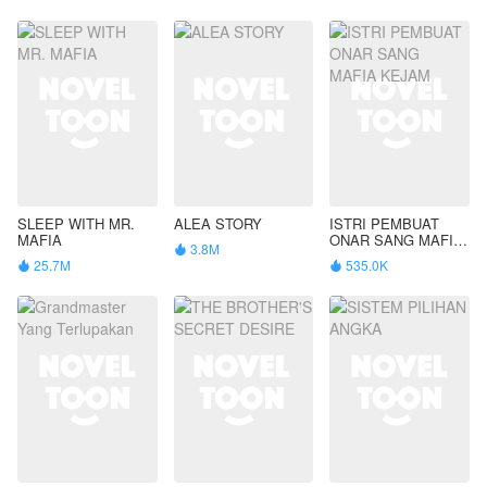
SLEEP WITH MR.
ALEA STORY
ISTRI PEMBUAT
MAFIA
ONAR SANG MAFIA
3.8M

KEJAM
25.7M
535.0K

