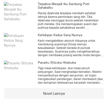
Terpaksa Menjadi Ibu Sambung Putri
Sahabatku
Randy Ajiwinata terpaksa menikahi sahabat
istrinya karena permintaan sang istri. Tika
Ajiwinata meninggal dunia setelah melahirkan
putri mereka. Dia mempercayakan suami dan
putrinya kepada sahabatnya sendiri.
Karena permintaan terakhir sang sahabat. Rania
Kehidupan Kedua Sang Nyonya
Rudolf yang sedang di landa patah hati harena
Karin mengabdikan seluruh hidupnya untuk
penghianatan sang kekasih. Akhirnya terpaksa
mendukung suaminya Dimas menuju
menjadi ibu sambung untuk putri sahabatnya
kesusksesan. Setelah berada di puncak
sendiri.
kesuksesan, Suaminya justru mengkhianatinya
dengan membawa pulang wanita muda dengan
Walaupun Randy tidak pernah mengangap
berniat untuk di jadikannya istri kedua. Lebih
kehadirannya. Namun, Rania tetap bertahan dan
menyakitkan nya lagi keluarga suaminya ikut
Pacarku Shizuka Hiratsuka
menyayangi putrinya dengan sangat baik. Rania
mendukung dan bahkan merendahkanya. Seolah
yang memiliki kesalahan di masa lalu berusaha
Tiga masa kehidupan, dua masa penuh
pengorbanannya selama bertahun-tahun tidaklah
memperbaiki kesalahannya dengan memenuhi
perjuangan. Saat menghadapi kematian, Akishin
berarti.
wasiat sang sahabat.
menyambutnya dengan senyuman, air hujan
mengaburkan pandangan, darah membasuh jiwa,
Saat nyawanya berakhir karena ulah sang
Akankah Rania sangup bertahan dengan sikap
dan keinginan terbesarnya hanyalah menjalani
pelakor. Karin terbangun kembali di masa lalu
dingin Randy kepadanya? Atau dia memilih untuk
hidup yang biasa...
tepat saat Suaminya membawa wanita itu
menyerah dan mencari kebahagiaannya sendiri?
kerumahnya. Di beri kesempatan kedua Karin
Novel Lainnya
​Kematian, kelahiran kembali, pertemuan,
berubah menjadi wanita kuat dan bersumpah
Yuk intip terus kisahnya...
kerinduan, perlindungan, pendampingan, cinta,
akan membalas rasa sakitnya di kehidupan
perjuangan, seumur hidup selamanya...
sebelumnya.
Jangan lupa beri dukungan kalian kepada author
ya.