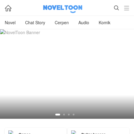



Novel
Chat Story
Cerpen
Audio
Komik