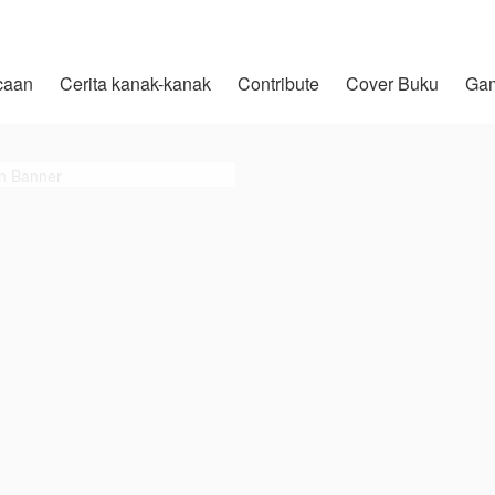
caan
Cerita kanak-kanak
Contribute
Cover Buku
Ga