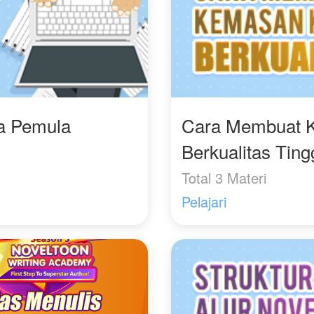
masa itu.
Hari ini di bagian selatan
kekaisaran Wei di
sebuah kota bernama
kota Teratai, lahir
seorang anak laki-laki
dari Klan Ling bernama
ra Pemula
Cara Membuat 
Ling Yan.
Berkualitas Ting
Pada saat kelahirannya,
tubuh dari bayi kecil itu
Total 3 Materi
mengeluarkan semacam
aura panas seperti api
Pelajari
yang membara.
Tak lama setelah aura
panas itu menghilang,
terlihat sebuah tanda
lahir berbentuk api
berwarna biru di bahu
kanan bayi kecil itu.