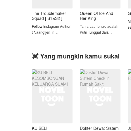
The Troublemaker
Queen Of Ice And
G
Squad [ S1&S2 ]
Her King
M
Follow Instagram Author
Tania Laurientzo adalah
s
@/aangljen_n
Putri Tunggal dari
a
keluarga Laurientzo,
Ni
Sinopsis :
keluarga Terkaya No.2
s
didunia saat ini. Karena
Ra
💓 Yang mungkin kamu sukai
S1 : Menceritakan 5
suatu hal, ia di cap
p
sahabat yang selalu
sebagai pembunuh dan
di
membuat onar sekolah
di jauhi oleh orang-orang
d
dan selalu dikeluarkan
yang ia percaya dan s
dari sekolah. Siapa
sangka setelah
dipindahkan ke kampus (
sekola
KU BELI
Dokter Dewa: Sistem
J