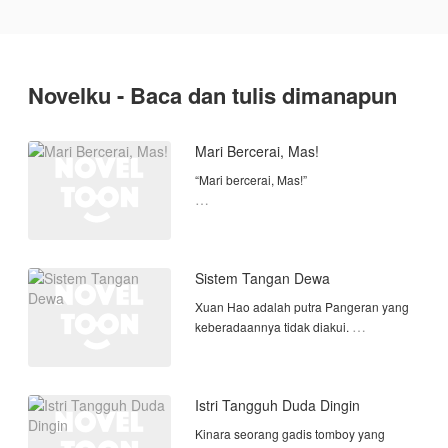
Novelku - Baca dan tulis dimanapun
Mari Bercerai, Mas!
“Mari bercerai, Mas!”
Rania menatap lurus ke mata
suaminya tanpa gentar, meski hatinya
terasa hancur perlahan.
Sistem Tangan Dewa
Harsa membeku. Kata cerai tak pernah
Xuan Hao adalah putra Pangeran yang
ada dalam hidupnya. Baginya, Rania
keberadaannya tidak diakui.
adalah miliknya
Wajahnya memang tampan, tapi dia
pemalas dan suka minum, ditambah
Istri Tangguh Duda Dingin
dia tidak tau apa-apa tentang beladiri,
sastra, maupun strategi perang.
Kinara seorang gadis tomboy yang