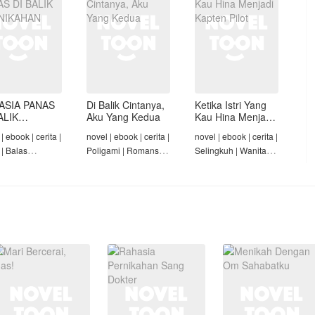
ASIA PANAS
Di Balik Cintanya,
Ketika Istri Yang
ALIK
Aku Yang Kedua
Kau Hina Menjadi
NIKAHAN
Kapten Pilot
| ebook | cerita |
novel | ebook | cerita |
novel | ebook | cerita |
 | Balas
Poligami | Romansa |
Selingkuh | Wanita
am | Diam-Diam
Tamat
Karir | Penyesalan
Suami | Tamat