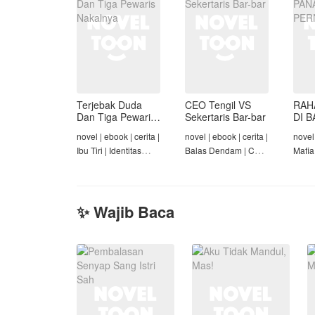
Terjebak Duda
CEO Tengil VS
RAH
Dan Tiga Pewaris
Sekertaris Bar-bar
DI B
Nakalnya
PER
novel | ebook | cerita |
novel | ebook | cerita |
novel 
Ibu Tiri | Identitas
Balas Dendam | CEO
Mafia
Tersembunyi | Mafia |
| Mafia | Tamat
Dend
Tamat
Cinta
✨ Wajib Baca