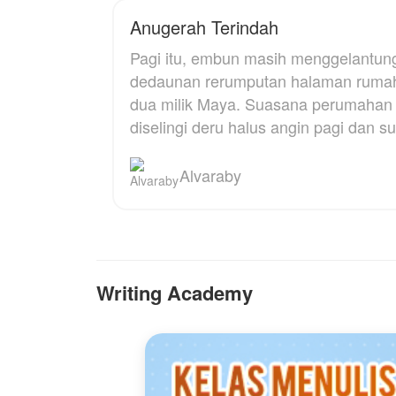
mendapat kabar jika
Anugerah Terindah
kedua orang tuanya
menjual tanah. Tanpa
Pagi itu, embun masih menggelantun
memberi tahu suaminya
tentang penjualan tanah
dedaunan rerumputan halaman rumah
orang tuanya, Luna
dua milik Maya. Suasana perumahan el
berencana membuka
diselingi deru halus angin pagi dan 
usaha untuk masa
depanya dan
membahagiakan orang
Alvaraby
tuanya.
Perlahan Luna mulai
membalas perlakuan
suami, mertua dan
iparnya satu persatu.
Writing Academy