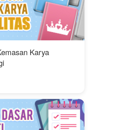
mohon dukungannya ya,
🥰🥰🥰🥰 terimakasih
🙏🏻
Kemasan Karya
gi