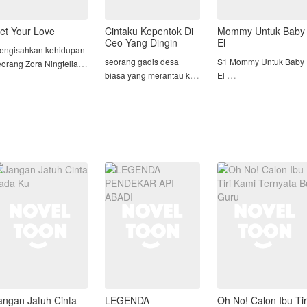
et Your Love
Cintaku Kepentok Di
Mommy Untuk Baby
Ceo Yang Dingin
El
engisahkan kehidupan
seorang gadis desa
S1 Mommy Untuk Baby
eorang Zora Ningtelia
biasa yang merantau ke
El
nak bungsu keluarga
kota & ketemu seorang
S2 Gadis Nakal dan
ngtelia atau akrab di
ceo yang super
Dosen Galak
ebut dengan panggilan
dingin,dan akhirnya
ra, sial nya hari
gadis desa tersebut bisa
ertama masuk kampus
menaklukkan seorang
==================
a harus jatuh cinta
ceo yang super dingin
Nayla, gadis yang tiba-
engan seorang pria es.
tapi perhatian dengan
tiba di panggil Mommy
gadis itu, y
oleh seorang bayi ketik
dirinya tengah berada d
mall bersama
angan Jatuh Cinta
LEGENDA
Oh No! Calon Ibu Tir