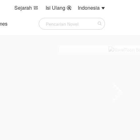
Sejarah
Isi Ulang
Indonesia



mes