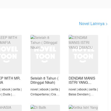
Novel Lainnya >
EP WITH MR.
Setelah 8 Tahun (
DENDAM MANIS
IA
Ditinggal Nikah)
ISTRI YANG
DIMADU
| ebook | cerita |
novel | ebook | cerita |
novel | ebook | cerita |
n | Duda |
Cintapertama | Crazy
Balas Dendam |
-Angst Mafia |
Rich/Konglomerat |
Penyesalan Suami |
t
Cinta Seiring Waktu |
CEO | Tamat
Tamat