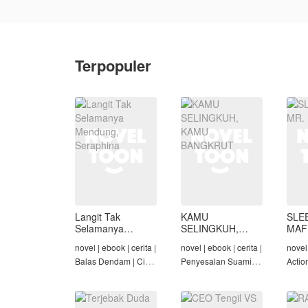
Terpopuler
Langit Tak
KAMU
SLE
Selamanya
SELINGKUH,
MAF
Mendung,
KAMU
novel | ebook | cerita |
novel | ebook | cerita |
novel 
Seraphina
BANGKRUT
Balas Dendam | Cinta
Penyesalan Suami |
Actio
Seiring Waktu |
Identitas Tersembunyi
Roman
Penyesalan Suami
| Balas Dendam |
Tama
Tamat