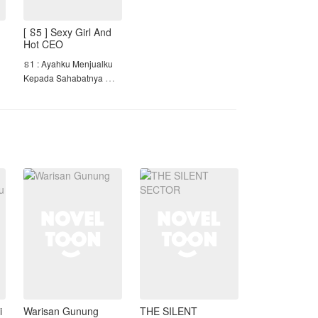
[ ៜ5 ] Sexy Girl And
Hot CEO
ៜ1 : Ayahku Menjualku
Kepada Sahabatnya
ៜ2 : BOSS POSESIF
ៜ3 : KESAYANGAN HOT
DOSEN
ៜ4 : Cinta Tuan Iblis!
=============
🍓Welcome To Season 5
🍓
a
i
•Sexy Girl and Hot CEO•
--------------------
i
Warisan Gunung
THE SILENT