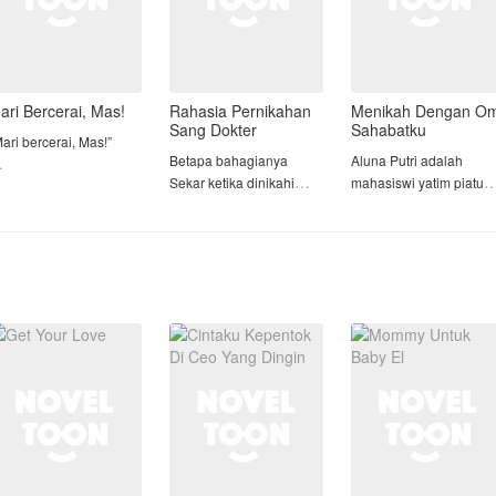
ari Bercerai, Mas!
Rahasia Pernikahan
Menikah Dengan O
Sang Dokter
Sahabatku
ari bercerai, Mas!”
Betapa bahagianya
Aluna Putri adalah
Sekar ketika dinikahi
mahasiswi yatim piatu
ania menatap lurus ke
oleh dokter yang
yang menghabiskan
ata suaminya tanpa
bernama Ilham Caniago.
waktunya bekerja keras
ntar, meski hatinya
Sekar yang bekerja
hingga suatu hari ia
erasa hancur perlahan.
sebagai perawat
nyaris tumbang karena
menyadari jika ia bukan
kelelahan di depan
arsa membeku. Kata
gadis yang cantik. Kulit
Kayvan Dipta Madhava,
erai tak pernah ada
hitam gelap, wajah
CEO kaku sekaligus om
alam hidupnya.
berjerawat tidak
dari sahaba
aginya, Rania adalah
iliknya