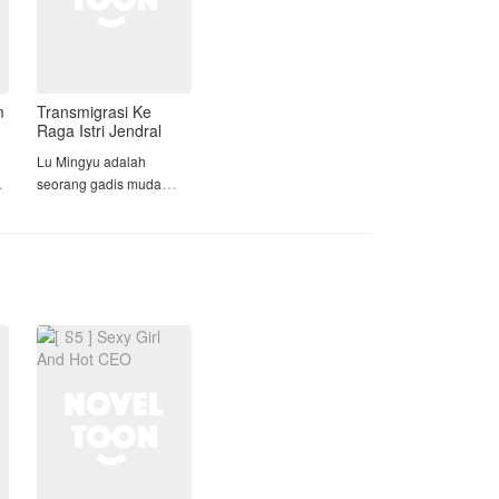
jika mantan istri Abizar datang?
Apalagi selain bersaing dengan
mantan istri yang masih selalu di hati
Abizar, Kinara juga harus bersaing
m
Transmigrasi Ke
Raga Istri Jendral
dengan banyak wanita yang datang
silih berganti mendekati suaminya.
Lu Mingyu adalah
seorang gadis muda
Mampukah Kinara bertahan ataukah
yang bergabung di
dia menyerah? Ikutin terus yuk
,
kelompok dunia bawah,
ceritanya.
tugasnya sebagai mata
mata di kelompoknya,
Mingyu sudah terbiasa
mendapat luka tembak
ataupun benda tajam di
tubuhnya, bagi