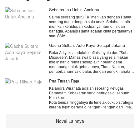
Sebatas Ibu Untuk Anakmu
Salma seorang guru TK, menikah dengan Rama
seorang duda dengan satu anak. Setahun lebih
menikah kehidupan keduanya harmonis dan
bahagia. Apalagi Rama adalah cinta pertamanya
saat SMA.
Namun, kenyataan bahwa sang suami
Gacha Sultan: Auto Kaya Sejagat Jakarta
menikahinya hanya demi Faisal, anak Rama
Raka Adiyaksa adalah definisi nyata dari "Sobat
dengan mantan istrinya yang juga merupakan
Misqueen". Mahasiswa biasa yang rela makan
anak didiknya di tempatnya mengajar, membuat
mie instan diremas setiap akhir bulan demi
semuanya berubah.
menabung untuk gebetannya, Tiara. Namun,
pengorbanannya dibalas dengan pengkhianatan.
Akankah Salma bertahan di saat ia tahu suaminya
Di malam konser yang seharusnya menjadi
masih mencintai mantan istrinya yang datang lagi
momen pernyataan cintanya, Raka justru melihat
Pria Titisan Raja
ke kehidupan mereka?
Tiara turun dari mobil mewah milik Kevin, anak
Kalandra Wiranata adalah seorang Petugas
orang kaya yang sombong, sementara Raka
IG: sasaalkhansa
Pemadam Kebakaran yang bertugas di sebuah
ditinggalkan sendirian di trotoar GBK dengan dua
Kota kecil.
tiket yang hangus.
Kota tempat tinggalnya itu terletak cukup strategis
karena tepat berada di tengah - tengah dari lima
Di titik terendah hidupnya, saat harga dirinya
Kabupaten di Provinsi itu.
diinjak-injak, sebuah suara mekanis berbunyi di
Karena tempatnya yang strategis, Timnya kerap
kepalanya.
Novel Lainnya
kali di perbantukan di luar dari Kotanya.
Timnya, bukan hanya sekedar rekan kerja. Mereka
[DING! Sistem Sultan Gacha Tanpa Batas Telah
sudah seperti keluarga kedua yang di miliki oleh
Diaktifkan!]
Kalandra.
Karna sebuah kejadian, Kalandra pun di