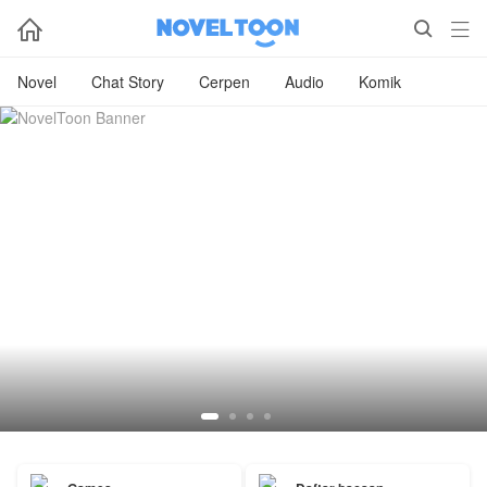



Novel
Chat Story
Cerpen
Audio
Komik