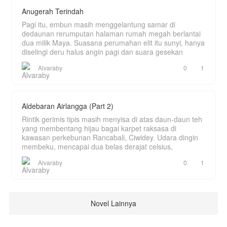
Anugerah Terindah
Pagi itu, embun masih menggelantung samar di
dedaunan rerumputan halaman rumah megah berlantai
dua milik Maya. Suasana perumahan elit itu sunyi, hanya
diselingi deru halus angin pagi dan suara gesekan
Alvaraby
0
1
Aldebaran Airlangga (Part 2)
Rintik gerimis tipis masih menyisa di atas daun-daun teh
yang membentang hijau bagai karpet raksasa di
kawasan perkebunan Rancabali, Ciwidey. Udara dingin
membeku, mencapai dua belas derajat celsius,
Alvaraby
0
1
Novel Lainnya