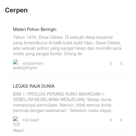
pertemukan dengan seorang wanita yang ternyata
Cerpen
merupakan jodohnya.
Selain perjalanan karir dan cinta, ada sebuah
rahasia yang akhirnya terungkap setelah selama
ini selalu membuatnya penasaran.
Misteri Pohon Beringin
Tahun 1970, Desa Cileles. Di sebuah desa terpencil
yang tersembunyi di balik bukit-bukit hijau, Desa Cileles,
ada sebuah pohon yang sangat besar dan memiliki aura
mistis yang sangat kental. Orang de
sndzzyhrynn
0
0
LEGASI RAJA DUNIA
BAB 1: PROLOG-PERANG KUNO BAHAGIAN 1:
SEBELUM KEGELAPAN MENJELMA] “Setiap dunia
mempunyai permulaan. Namun, tidak semua dunia
bermula dengan keamanan.” Sebelum masa dapat
dihitung, hanya wujud sebu
ICE Heart
0
0