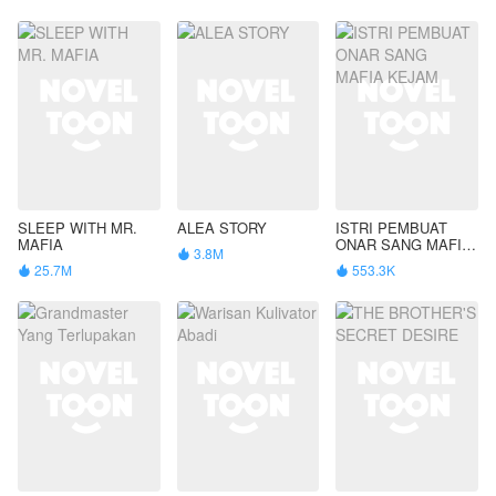
SLEEP WITH MR.
ALEA STORY
ISTRI PEMBUAT
MAFIA
ONAR SANG MAFIA
3.8M

KEJAM
25.7M
553.3K

