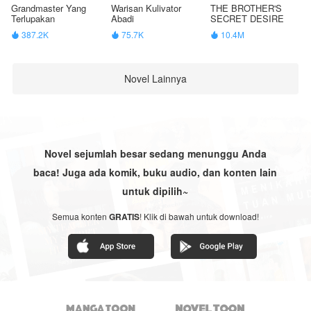
Grandmaster Yang
Warisan Kulivator
THE BROTHER'S
Terlupakan
Abadi
SECRET DESIRE
387.2K
75.7K
10.4M



Novel Lainnya
Novel sejumlah besar sedang menunggu Anda
baca! Juga ada komik, buku audio, dan konten lain
untuk dipilih~
Semua konten
GRATIS
! Klik di bawah untuk download!