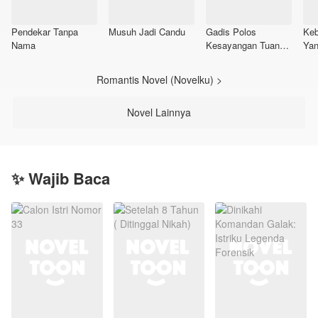
Pendekar Tanpa
Musuh Jadi Candu
Gadis Polos
Keb
Nama
Kesayangan Tuan
Yan
Mafia
Romantis Novel (Novelku) >
Novel Lainnya
✨ Wajib Baca