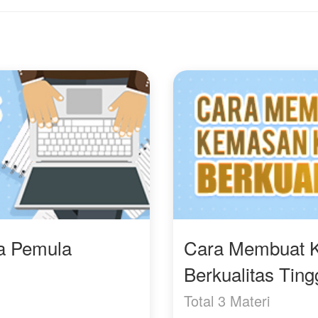
ergumam pelan.
mengandung anaknya.
Hah? Kau mengatakan
Bagaimanakah
pa?" Dahi wanita itu
kelanjutan hubungan
engernyit kebingungan.
Juwita dan Calvin?
Apakah Juwita akan
ce... mm ngan igi!"
tetap merahasiakan bu
hatinya, yang selama in
...." Mengerjapkan mata
tidak pernah diketahui
an terdiam membisu.
Calvin?
Maksudnya?" Pikirnya
nita itu.
ra Pemula
Cara Membuat 
Berkualitas Ting
Total 3 Materi