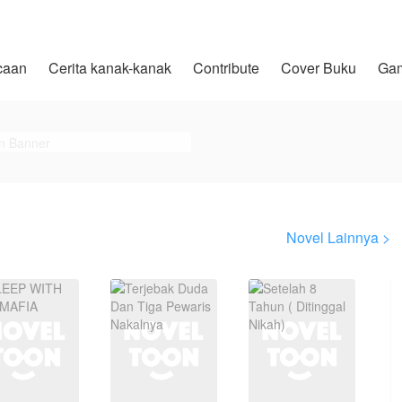
caan
Cerita kanak-kanak
Contribute
Cover Buku
Ga
Novel Lainnya >