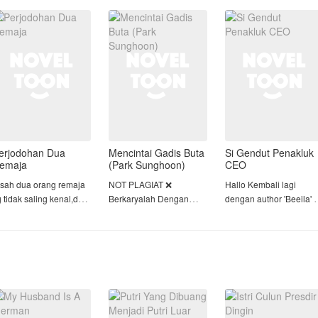
esatuan. Semua terjadi
berpelukan dengan
Dan kehamilan yang
arena perjodohan.
sahabatnya sendiri.
datang kemudian,
Sejak saat
a
erjodohan Dua
Mencintai Gadis Buta
Si Gendut Penakluk
emaja
(Park Sunghoon)
CEO
isah dua orang remaja
NOT PLAGIAT ❌
Hallo Kembali lagi
 tidak saling kenal,dan
Berkaryalah Dengan
dengan author 'Beeila'
kan dijodohkan...
Jujur
Karya ke-6 author,
ahh..A.apa?Menikah?!..
semoga puas 🥰
ini menceritakan
Seorang gadis baik
•> Jangan Lupa Like,
cil skip aje yahh!
cantik yang bernama
Komen and Vote!💕
Anna Yaza renandra
•> Gk suka skip!
yang mengalami
•> No Plagiat!
uk langsung baca
kecelakaan pada
•> Karya asli Pikiran