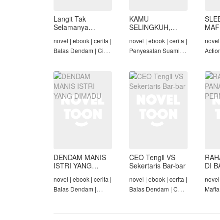
Langit Tak
KAMU
SLE
Selamanya
SELINGKUH,
MAF
Mendung,
KAMU
novel | ebook | cerita |
novel | ebook | cerita |
novel 
Seraphina
BANGKRUT
Balas Dendam | Cinta
Penyesalan Suami |
Actio
Seiring Waktu |
Identitas Tersembunyi
Roman
Penyesalan Suami
| Balas Dendam |
Tama
Tamat
DENDAM MANIS
CEO Tengil VS
RAH
ISTRI YANG
Sekertaris Bar-bar
DI B
DIMADU
PER
novel | ebook | cerita |
novel | ebook | cerita |
novel 
Balas Dendam |
Balas Dendam | CEO
Mafia
Penyesalan Suami |
| Mafia | Tamat
Dend
CEO | Tamat
Cinta