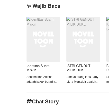
✨ Wajib Baca
Identitas Suami
ISTRI GENDUT
B
Miskin
MILIK DUKE
P
Anesha dan Anisha
Semua orang tahu Lady
S
adalah kakak beradik
Liora Montclair adalah
m
yang terpaut usia tiga
aib bangsawan.
u
tahun. Hidup bersama
A
dan tumbuh bersama
Tubuhnya gendut,
S
💭Chat Story
dalam keluarga yang
reputasinya buruk, dan ia
n
sama. Namun mereka
dipaksa menikahi Duke
p