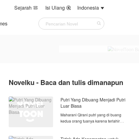
Sejarah
Isi Ulang
Indonesia



mes
Novelku - Baca dan tulis dimanapun
Putri Yang Dibuang Menjadi Putri
Luar Biasa
Maharani Qirani putri yang di buang
kedua orang tuanya karena terlahir
sebagai wanita, kedua orang tuanya
berharap memiliki anak laki laki.