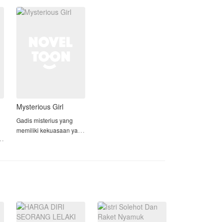
memiliki keturunan.
Cap mandul pun tersema
Mysterious Girl
Gadis misterius yang
memiliki kekuasaan yang
tertinggi dan banyak di
takuti orang orang. Dia
terkenal dengan
kekejamannya terhadap
musuhnya.
Dia memiliki sihir abadi
yang di turunkan oleh
nenek ny