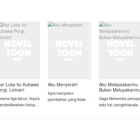
iar Luka Itu Kubawa
Aku Menyerah!
Aku Melepaskanmu
ergi, Letnan!
Bukan Melupakanm
Ayra menjalani
elama tiga tahun, Nayra
Saga Mahendra percay
pernikahan yang tidak
endedikasikan hidup
satu hal, pengkhianatan
pernah benar-benar ia
ntuk suaminya, Lettu
tidak pernah memiliki
inginkan. Menikah
rdana Prajakelana.
alasan. Itulah yang ia
karena perjodohan, ia
eorang pria abdi
yakini sejak hari ia
berusaha menjalani
egara yang merangkap
melihat Sahira, wanita
perannya sebagai istri
rofesi sebagai psikolog
yang ia cintai,
dengan sebaik mungkin.