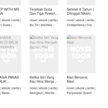
EP WITH MR.
Terjebak Duda
Setelah 8 Tahun (
IA
Dan Tiga Pewaris
Ditinggal Nikah)
Nakalnya
| ebook | cerita |
novel | ebook | cerita |
novel | ebook | cerita |
n | Duda |
Ibu Tiri | Identitas
Cintapertama | Crazy
-Angst Mafia |
Tersembunyi | Mafia |
Rich/Konglomerat |
t
Tamat
Cinta Seiring Waktu |
Tamat
ASIA PANAS
Ketika Istri Yang
Mari Bercerai,
ALIK
Kau Hina Menjadi
Mas!
NIKAHAN
Kapten Pilot
| ebook | cerita |
novel | ebook | cerita |
novel | ebook | cerita |
 | Balas
Selingkuh | Wanita
Penyesalan Suami |
am | Diam-Diam
Karir | Penyesalan
Identitas Tersembunyi
Suami | Tamat
| Penyesalan
Keluarga | Tamat