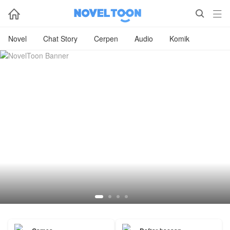



Novel
Chat Story
Cerpen
Audio
Komik