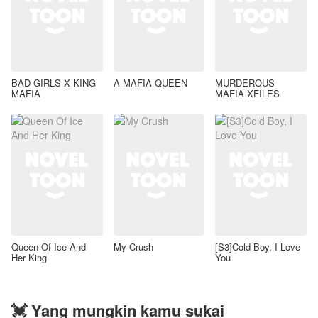
BAD GIRLS X KING
A MAFIA QUEEN
MURDEROUS
MAFIA
MAFIA XFILES
Queen Of Ice And
My Crush
[S3]Cold Boy, I Love
Her King
You
💓 Yang mungkin kamu sukai