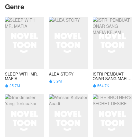
Genre
SLEEP WITH MR.
ALEA STORY
ISTRI PEMBUAT
MAFIA
ONAR SANG MAFIA
3.9M

KEJAM
25.7M
564.7K

