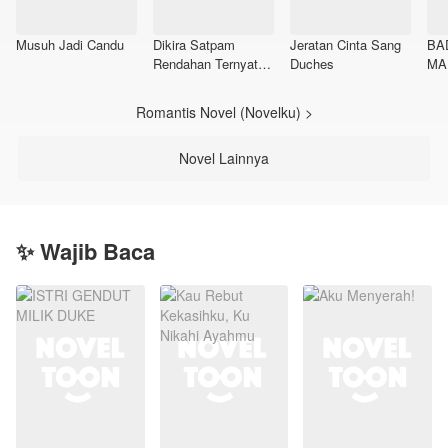
Musuh Jadi Candu
Dikira Satpam
Jeratan Cinta Sang
BA
Rendahan Ternyata
Duches
MA
Raja Tentara
Bayaran
Romantis Novel (Novelku) >
Novel Lainnya
✨ Wajib Baca