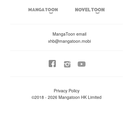


MangaToon email
xhb@mangatoon.mobi


Privacy Policy
©2018 - 2026 Mangatoon HK Limited