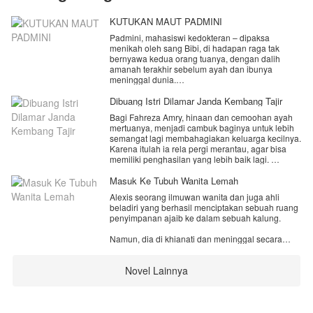
KUTUKAN MAUT PADMINI
Padmini, mahasiswi kedokteran – dipaksa
menikah oleh sang Bibi, di hadapan raga tak
bernyawa kedua orang tuanya, dengan dalih
amanah terakhir sebelum ayah dan ibunya
meninggal dunia.
Banyak kejanggalan yang hinggap dihati Padmini,
Dibuang Istri Dilamar Janda Kembang Tajir
tapi demi menghargai orang tuanya, ia setuju
Bagi Fahreza Amry, hinaan dan cemoohan ayah
menikah dengan pria berprofesi sebagai Mantri di
mertuanya, menjadi cambuk baginya untuk lebih
puskesmas. Dia pun terpaksa melepaskan
semangat lagi membahagiakan keluarga kecilnya.
cintanya pergi begitu saja.
Karena itulah ia rela pergi merantau, agar bisa
memiliki penghasilan yang lebih baik lagi.
Apa yang sebenarnya terjadi?
Benarkah orang tua Padmini memberikan amanah
Namun, pengorbanan Reza justru tak menuai
Masuk Ke Tubuh Wanita Lemah
demikian?
hasil membahagiakan sesuai angan-angan,
Alexis seorang ilmuwan wanita dan juga ahli
karena Rinjani justru sengaja bermain api di
beladiri yang berhasil menciptakan sebuah ruang
belakangnya.
penyimpanan ajaib ke dalam sebuah kalung.
Rinjani dengan tega mengajukan gugatan
Namun, dia di khianati dan meninggal secara
perceraian tanpa alasan yang jelas.
tragis oleh orang kepercayaan nya sendiri.
Apakah Reza akan menerima keputusan Rinjani
Novel Lainnya
Dan siapa sangka, jiwa nya justru masuk ke dalam
begitu saja?
tubuh wanita lemah yang teraniaya. Yang juga
memiliki nama yang sama dengannya.
Atau di tengah perjalanannya mencari nafkah,
Reza justru bertemu dengan sosok wanita yang
Rencana balas dendam pun di mulai melalui