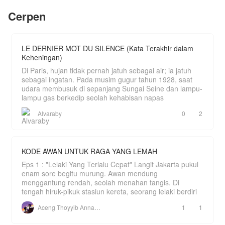
pernah ia idamkan saat remaja?
tubuh wanita yang bernama Alexis itu.
Cerpen
Berhasilkah Alexis membalas dendam? Kalau
penasaran, baca yuk!
Cerita ini hanyalah fiksi belaka. Tidak ada
LE DERNIER MOT DU SILENCE (Kata Terakhir dalam
hubungannya dengan dunia nyata dan tidak
Keheningan)
bermaksud untuk menyinggung siapapun.
Di Paris, hujan tidak pernah jatuh sebagai air; ia jatuh
sebagai ingatan. Pada musim gugur tahun 1928, saat
udara membusuk di sepanjang Sungai Seine dan lampu-
lampu gas berkedip seolah kehabisan napas
Alvaraby
0
2
KODE AWAN UNTUK RAGA YANG LEMAH
Eps 1 : "Lelaki Yang Terlalu Cepat" Langit Jakarta pukul
enam sore begitu murung. Awan mendung
menggantung rendah, seolah menahan tangis. Di
tengah hiruk-pikuk stasiun kereta, seorang lelaki berdiri
Aceng Thoyyib Annawawy
1
1