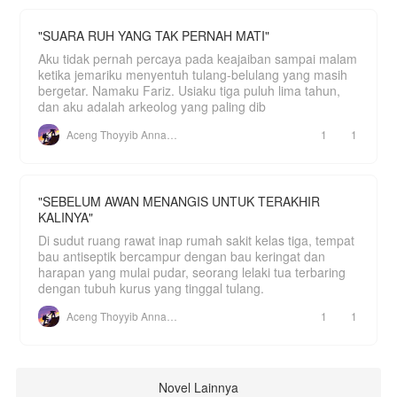
"SUARA RUH YANG TAK PERNAH MATI"
Aku tidak pernah percaya pada keajaiban sampai malam
ketika jemariku menyentuh tulang-belulang yang masih
bergetar. Namaku Fariz. Usiaku tiga puluh lima tahun,
dan aku adalah arkeolog yang paling dib
Aceng Thoyyib Annawawy
1
1
"SEBELUM AWAN MENANGIS UNTUK TERAKHIR
KALINYA"
Di sudut ruang rawat inap rumah sakit kelas tiga, tempat
bau antiseptik bercampur dengan bau keringat dan
harapan yang mulai pudar, seorang lelaki tua terbaring
dengan tubuh kurus yang tinggal tulang.
Aceng Thoyyib Annawawy
1
1
Novel Lainnya