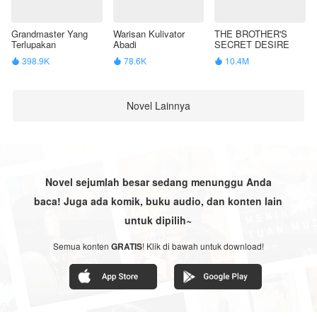
Grandmaster Yang
Warisan Kulivator
THE BROTHER'S
Terlupakan
Abadi
SECRET DESIRE
398.9K
78.6K
10.4M



Novel Lainnya
Novel sejumlah besar sedang menunggu Anda
baca! Juga ada komik, buku audio, dan konten lain
untuk dipilih~
Semua konten
GRATIS
! Klik di bawah untuk download!