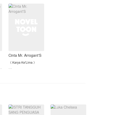
tubuh Astrid berat
badannya naik drastis
"Aku tidak meminta bayaran, karena
hingga membuat Lucas,
aku sengaja memanfaatkanmu untuk
suaminya yang seor
tidur denganku. Jangan ganggu aku
lagi!"
"Sial wanita itu berani sekali
menolakku!"
Cinta Mr. Arrogant'S
《 Karya Ke'Lima 》
• Karya Pertama->>
..
Pacar Dingin ku yang
Menyebalkan
• Karya Kedua->> My
Love Story With CEO
Dingin
• Karya Ke'Tiga->>
Kekasih GelapKu
• Karya Ke'Empat->> [ S2