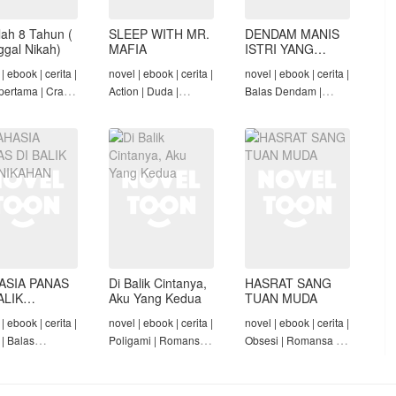
lah 8 Tahun (
SLEEP WITH MR.
DENDAM MANIS
nggal Nikah)
MAFIA
ISTRI YANG
DIMADU
| ebook | cerita |
novel | ebook | cerita |
novel | ebook | cerita |
pertama | Crazy
Action | Duda |
Balas Dendam |
Konglomerat |
Roman-Angst Mafia |
Penyesalan Suami |
 Seiring Waktu |
Tamat
CEO | Tamat
t
ASIA PANAS
Di Balik Cintanya,
HASRAT SANG
ALIK
Aku Yang Kedua
TUAN MUDA
NIKAHAN
| ebook | cerita |
novel | ebook | cerita |
novel | ebook | cerita |
 | Balas
Poligami | Romansa |
Obsesi | Romansa |
am | Diam-Diam
Tamat
Pembantu | Tamat