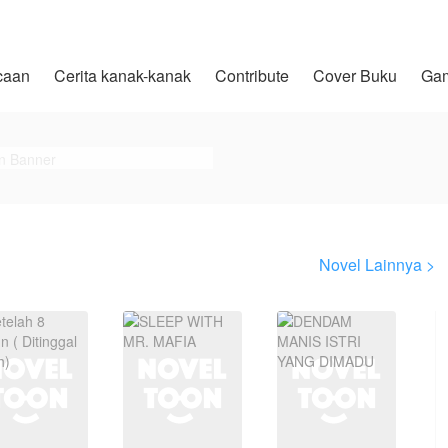
caan
Cerita kanak-kanak
Contribute
Cover Buku
Ga
Novel Lainnya >