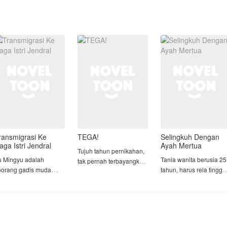
ransmigrasi Ke
TEGA!
Selingkuh Dengan
aga Istri Jendral
Ayah Mertua
Tujuh tahun pernikahan,
u Mingyu adalah
Tania wanita berusia 25
tak pernah terbayangkan
eorang gadis muda
tahun, harus rela tingga
dirinya akan menjumpai
ang bergabung di
di rumah mertua yang
hal yang paling
elompok dunia bawah,
hampir berkepala 5, da
menyakitkan dalam
ugasnya sebagai mata
berstatus duda. Karena
perjalanan hidupnya.
ata di kelompoknya,
pekerjaan sang suami
ingyu sudah terbiasa
yang sudah mulai tidak
Arimbi, ia menemukan