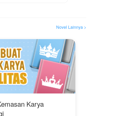
simpan, Noah. Akankah
Chelsea membuka
hatinya kembali? Atau
memilih meninggalkan
semua luka di masa lalu?
Novel Lainnya >
Kemasan Karya
gi