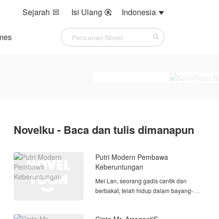
Sejarah
Isi Ulang
Indonesia



mes
Novelku - Baca dan tulis dimanapun
Putri Modern Pembawa
Keberuntungan
Mei Lan, seorang gadis cantik dan
berbakat, telah hidup dalam bayang-
bayang saudari kembarnya yang
selalu menjadi favorit orang tua