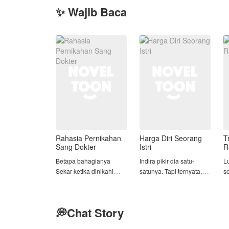
✨ Wajib Baca
Rahasia Pernikahan
Harga Diri Seorang
T
Sang Dokter
Istri
R
Betapa bahagianya
Indira pikir dia satu-
L
Sekar ketika dinikahi
satunya. Tapi ternyata,
s
oleh dokter yang
dia hanya salah satunya.
y
bernama Ilham Caniago.
k
Sekar yang bekerja
Bagi Indira, Rangga
t
💭Chat Story
sebagai perawat
adalah segalanya. Sikap
m
menyadari jika ia bukan
lembutnya, perhatiannya,
M