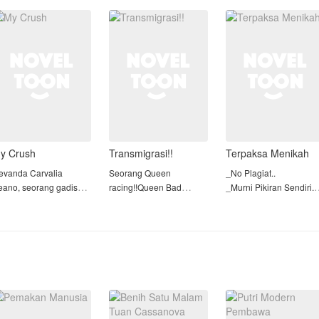
endapat luka tembak
stabil. Sifat Andra kini
jejak wanita lain dalam
taupun benda tajam di
juga telah b
biduk rumah tangganya.
ubuhnya, bagi
Bahka
y Crush
Transmigrasi!!
Terpaksa Menikah
evanda Carvalia
Seorang Queen
_No Plagiat..
eano, seorang gadis
racing!!Queen Bad
_Murni Pikiran Sendiri..
ng memiliki sifat ceria
Girl!!yang Super duper
_Area Lizkook..
amun sedikit manja itu
terkenal di Amerika..
_Ngak Suka.?, Skip Aja
enjadi gadis idaman
Pada malam hari itu
ara cowok di sekolah
dinyatakan
Happy Reading..
aru nya, dia adalah
meninggal...tapi jiwa
urid kelas 1 yang baru
masih ada dan sedang
aja masuk SMA Bima
terbangun dinegara
ang
rumah sakit yang
berbeda!!