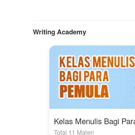
yang sedang Rana
hadapi. Sanggupkah
Rana menyambut uluran
tangan itu untuk lepas
dari jerat keluarganya
Writing Academy
atau akankah pernikahan
tersebut justru membawa
masalah baru?
Kelas Menulis Bagi Pa
Total 11 Materi