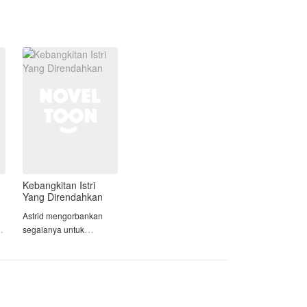
Bermain wanita hanya untuk kepuasan
semalam sudah biasa dia lakukan.
Alasannya hanya satu, dia tidak
pernah mau terikat dengan siapapun.
Menganggap jika semua wanita hanya
akan menginginkan hartanya, Bayu
tidak percaya akan ketulusan cinta.
Hingga suatu malam seorang wanita
beranjak naik ke atas ranjangnya,
menemani malamnya, memuaskannya,
tapi sama sekali tidak meminta
bayaran, hal yang membuat Bayu
Kebangkitan Istri
merasa aneh hingga dia cukup
Yang Direndahkan
penasaran.
Astrid mengorbankan
l
segalanya untuk
Wanita bernama Viona itu menolak
keluarga. Namun,
kehadirannya, menolak keras untuk
n
pengorbanannya justru
tidur kembali dengan Bayu meski pria
dibalas dengan hinaan.
itu akan membayarnya mahal. Dia
memilih untuk pergi dan tidak
Setelah melahirkan,
berurusan dengan Bayu lagi.