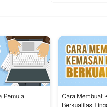
Wanita bernama Viona
itu menolak
kehadirannya, menolak
keras untuk tidur kembali
dengan Bayu meski pria
itu akan membayarnya
mahal. Dia memilih untuk
pergi dan tidak
berurusan dengan Bayu
lagi.
"Aku tidak meminta
bayaran, karena aku
sengaja
memanfaatkanmu untuk
tidur denganku. Jangan
ganggu aku lagi!"
"Sial wanita itu berani
sekali menolakku!"
ra Pemula
Cara Membuat 
Berkualitas Ting