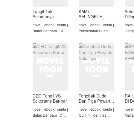
Langit Tak
KAMU
Sete
Selamanya
SELINGKUH,
Diti
Mendung,
KAMU
novel | ebook | cerita |
novel | ebook | cerita |
novel 
Seraphina
BANGKRUT
Balas Dendam | Cinta
Penyesalan Suami |
Cinta
Seiring Waktu |
Identitas Tersembunyi
Rich/
Penyesalan Suami
| Balas Dendam |
Cinta
Tamat
Tama
CEO Tengil VS
Terjebak Duda
RAH
Sekertaris Bar-bar
Dan Tiga Pewaris
DI B
Nakalnya
PER
novel | ebook | cerita |
novel | ebook | cerita |
novel 
Balas Dendam | CEO
Ibu Tiri | Identitas
Mafia
| Mafia | Tamat
Tersembunyi | Mafia |
Dend
Tamat
Cinta