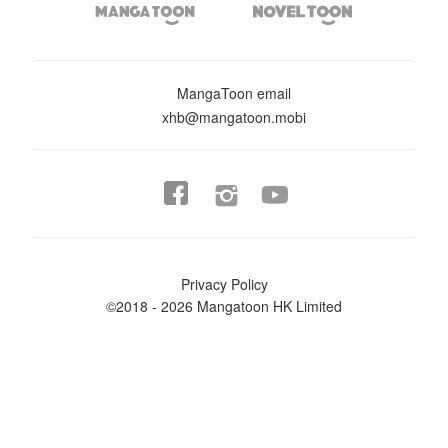


MangaToon email
xhb@mangatoon.mobi


Privacy Policy
©2018 - 2026 Mangatoon HK Limited