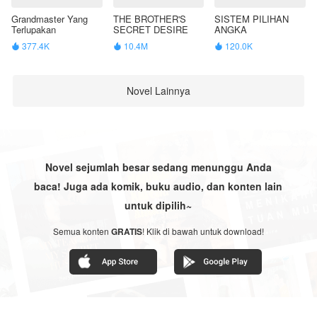
Grandmaster Yang
THE BROTHER'S
SISTEM PILIHAN
Terlupakan
SECRET DESIRE
ANGKA
377.4K
10.4M
120.0K



Novel Lainnya
Novel sejumlah besar sedang menunggu Anda
baca! Juga ada komik, buku audio, dan konten lain
untuk dipilih~
Semua konten
GRATIS
! Klik di bawah untuk download!