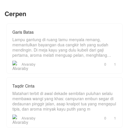
buruan baca..
Yang tidak Keira tahu: "Kai" adalah Kaizan
Tanujaya—CEO Nusantara Airlines, pewaris
Cerpen
konglomerat Tanujaya, dan legenda penerbangan
yang fotonya sudah ditempel Keira di dinding
kamar sejak SMA.
Setiap hari, Keira memuja Kapten Kaizan
Tanujaya di kantor.
Garis Batas
Setiap malam, Keira memarahi "suami kontrak
pengangguran"-nya di rumah.
Lampu gantung di ruang tamu menyala remang,
Mereka adalah orang yang sama.
memantulkan bayangan dua cangkir teh yang sudah
Dan Kaizan? Dia menikmati setiap detiknya.
mendingin. Di meja kayu yang dulu kubeli dari gaji
Tapi rahasia tidak bisa bertahan selamanya.
pertama, aroma melati menguap pelan, menghilang
Ketika topeng terbuka, ketika masa lalu yang
ditelan k
kelam menyerang, ketika satu-satunya orang yang
Alvaraby
0
1
pernah membuatnya jatuh cinta berbalik pergi—
Kaizan harus membuktikan bahwa cinta yang
dimulai dari kebohongan bisa menjadi hal paling
nyata di hidupnya.
Taqdir Cinta
Matahari terbit di awal dekade sembilan puluhan selalu
membawa wangi yang khas: campuran embun segar di
dedaunan pinggir jalan, asap knalpot tua yang mengepul
tipis, dan aroma minyak kayu putih yang m
Alvaraby
0
1