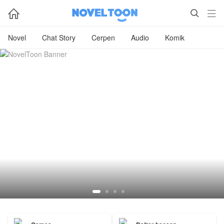



Novel
Chat Story
Cerpen
Audio
Komik