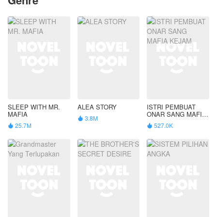
SLEEP WITH MR.
ALEA STORY
ISTRI PEMBUAT
MAFIA
ONAR SANG MAFIA
3.8M

KEJAM
25.7M
527.0K

