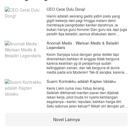
CEO Cerai Dulu Dong!
Hanni adalah seorang gadis yatim piatu yang
gigih bekerja dari pagi hingga malam demi
membiayai pengobatan kanker darahnya..ia
bukan hanya guru honorer Dan guru les..tapi juga
pelatih tiga beladiri..semua dilakukan demi
bertahan hidup dan menebus penyesalan masa
lalu.
Anomali Medis : Warisan Medis & Beladiri
Legendaris
namu takdir berkata lain..bukan penyakit yang
Kevin Sanjaya lulus dengan gelar dokter tapi
merenggut nyawanya.. melainkan sate kambing
diremehkan.bahkan di anggap tidak berguna
berlemak di hajatan warga.
karena keahlian yg di pelajarinya sudah
ketinggalan zaman, dan tak berguna di dunia
saat Hanni membuka mata..dia tak lagi berada di
medis pada era Moderen! Tak di sangka, karena
tubuhnya..ia kini hidup sebagai Alicia Nathania
keberuntungan, dia mendapatkan Jantung
joe istri arogan dari seorang CEO dingin yang
meteorid dan buku kitab medis surgawi yang di
Suami Kontrakku adalah Kapten Idolaku
sangat tampan yang selama ini ia kenal lewat
tinggalkan kakekNya sebagai warisan keluarga.
berita infotainment..dan sering ia hujat lewat
Keira Liem cuma mau hidup tenang.
Dengan mempelajari buku kitab medis surgawi
televisi murahnya.
Setelah dikhianati mantan pacar dan dijebak
dan di topang dengan jantung meteorid, kekuatan
rekan kerja, pilot muda ini nyaris kehilangan
medis dan tingkat beladiriNya melampaui
dan yang lebih mengejutkan.. suami barunya
segalanya—karier, reputasi, bahkan harga diri.
imajinasinya. Sehingga dia bisa merubah
langsung menyodorkan surat cerai dengan
Satu-satunya jalan keluar? Nikah siri dengan pria
nasibNya menjadi dokter medis hebat dengan
kompensasi 2 triliun rupiah..jiwa miskinnya
asing yang ditemuinya di parkiran bawah tanah
keahlian pertarungan yg tak terkalahkan.
seketika meronta-ronta.
SCBD di malam terburuk hidupnya.
Novel Lainnya
Pria itu bilang namanya Kai. Katanya
akan habis berapa keturunan 2T itu?.. pikirnya.
pengangguran. Senyumnya menyebalkan,
mulutnya pedas, tapi entah kenapa... Keira
penasaran dengan kehidupan baru Hanni..yuk
merasa aman di dekatnya.