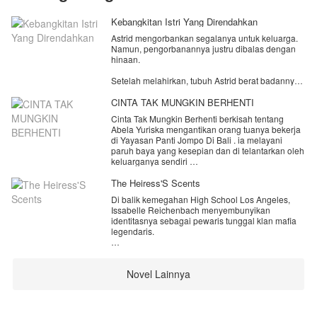
Kebangkitan Istri Yang Direndahkan
Astrid mengorbankan segalanya untuk keluarga.
Namun, pengorbanannya justru dibalas dengan
hinaan.
Setelah melahirkan, tubuh Astrid berat badannya
naik drastis hingga membuat Lucas, suaminya
yang seorang dokter, merasa malu memiliki istri
CINTA TAK MUNGKIN BERHENTI
sepertinya. Tak hanya itu, Marta, sang mertua,
Cinta Tak Mungkin Berhenti berkisah tentang
juga menganggap Astrid sebagai wanita tidak
Abela Yuriska mengantikan orang tuanya bekerja
berguna karena tidak memiliki pekerjaan maupun
di Yayasan Panti Jompo Di Bali . ia melayani
prestasi yang bisa dibanggakan.
paruh baya yang kesepian dan di telantarkan oleh
keluarganya sendiri
Puncaknya terjadi saat Lucas dan Marta
mempermalukannya di depan banyak tamu
Keadaan masa lalu yang membuat dirinya
The Heiress'S Scents
undangan. Harga dirinya diinjak-injak tanpa belas
sekeluarga harus pindah dari jakarta bali karena
kasihan, seolah seluruh pengorbanannya selama
Di balik kemegahan High School Los Angeles,
sebuah masalah sehingga ya di bantu oleh
ini tidak pernah berarti. Hari itu, Astrid
Issabelle Reichenbach menyembunyikan
keluarga yang sangat baik dan terkaya
memutuskan untuk berhenti menangis.
identitasnya sebagai pewaris tunggal klan mafia
legendaris.
hingga suatu seketika. ia baru sadar pemilik
Dengan bantuan Mateo, Astrid bangkit dan
yayasan ini memiliki cucu . dan itu adalah masa
mengubah hidupnya. Saat satu per satu
Demi bertahan hidup, ia menyamar sebagai murid
lalu nya . Mereka putus karena sebuah kesalah
kesuksesan berhasil diraihnya, orang-orang yang
beasiswa miskin yang patuh, sembari menahan
pahaman
dulu merendahkan mulai menyadari kesalahan
Novel Lainnya
penderitaan tinggal bersama ibu kandungnya
mereka.
yang lemah dan ayah tiri yang kasar.
Kini giliran mereka yang memohon, sementara
Namun, penyamaran sempurna Issabelle
Astrid tak lagi peduli. Karena ada penghinaan
terancam hancur saat ia berhadapan dengan