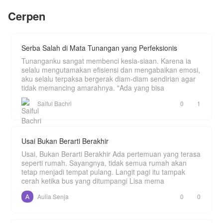
yang bisa dimaafkan, tetapi tidak pernah bisa
Navarro Von-Riccardo, penguasa sekolah
Cerpen
dilupakan.
sekaligus pewaris tunggal terkuat di Pantai Barat.
Navarro menyimpan rahasia kelam klan Von-
Riccardo: sebuah genetika yang membuatnya
kehilangan indra penciuman sejak lahir.
Serba Salah di Mata Tunangan yang Perfeksionis
Secara mengejutkan, aroma tubuh dingin
Tunanganku sangat membenci kesia-siaan. Karena ia
menyerupai mawar es milik Issabelle menjadi
selalu mengutamakan efisiensi dan mengabaikan emosi,
satu-satunya wewangian yang bisa dicium oleh
aku selalu terpaksa bergerak diam-diam sendirian agar
Navarro setelah 16 tahun hidupnya.
tidak memancing amarahnya. "Ada yang bisa
Terpikat oleh takdir yang tak terelakkan, Navarro
Saiful Bachri
0
1
mulai terobsesi untuk menguak topeng misterius
gadis beasiswa tersebut, memicu perang insting
yang mematikan di antara dua predator puncak.
Usai Bukan Berarti Berakhir
Happy reading 🌷
Usai, Bukan Berarti Berakhir Ada pertemuan yang terasa
seperti rumah. Sayangnya, tidak semua rumah akan
tetap menjadi tempat pulang. Langit pagi itu tampak
cerah ketika bus yang ditumpangi Lisa mema
Aulia Senja
0
0