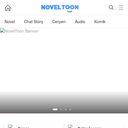



Novel
Chat Story
Cerpen
Audio
Komik