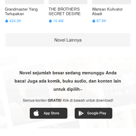
Grandmaster Yang
THE BROTHER'S
Warisan Kulivator
Terlupakan
SECRET DESIRE
Abadi
424.0K
10.4M
87.9K



Novel Lainnya
Novel sejumlah besar sedang menunggu Anda
baca! Juga ada komik, buku audio, dan konten lain
untuk dipilih~
Semua konten
GRATIS
! Klik di bawah untuk download!