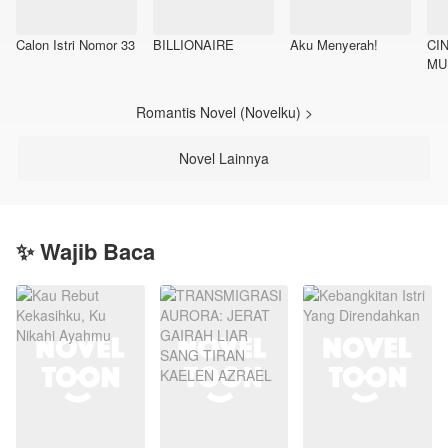
Calon Istri Nomor 33
BILLIONAIRE
Aku Menyerah!
CI
MU
BE
Romantis Novel (Novelku) >
Novel Lainnya
✨ Wajib Baca