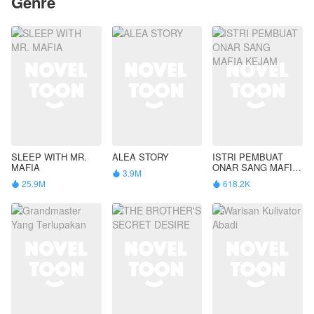
Genre
SLEEP WITH MR.
ALEA STORY
ISTRI PEMBUAT
MAFIA
ONAR SANG MAFIA
3.9M

KEJAM
25.9M
618.2K

