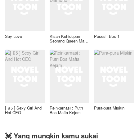
Say Love
Kisah Kehidupan
Posesif Bos 1
Seorang Queen Mafia
Black Diamond
[ ៜ5 ] Sexy Girl And
Reinkarnasi : Putri
Pura-pura Miskin
Hot CEO
Bos Mafia Kejam
💓 Yang mungkin kamu sukai