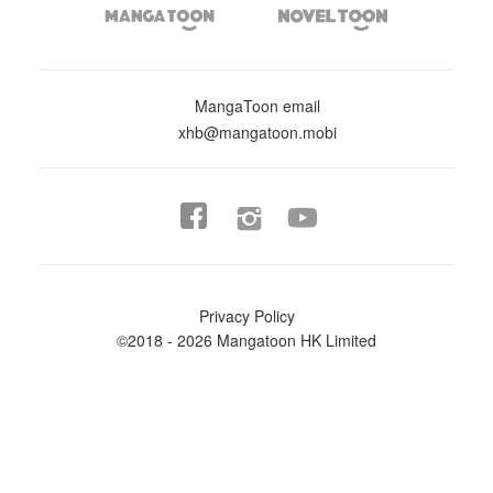


MangaToon email
xhb@mangatoon.mobi


Privacy Policy
©2018 - 2026 Mangatoon HK Limited