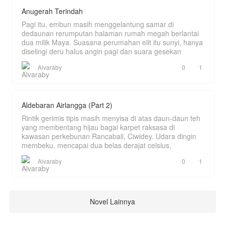
Anugerah Terindah
Pagi itu, embun masih menggelantung samar di
dedaunan rerumputan halaman rumah megah berlantai
dua milik Maya. Suasana perumahan elit itu sunyi, hanya
diselingi deru halus angin pagi dan suara gesekan
Alvaraby
0
1
Aldebaran Airlangga (Part 2)
Rintik gerimis tipis masih menyisa di atas daun-daun teh
yang membentang hijau bagai karpet raksasa di
kawasan perkebunan Rancabali, Ciwidey. Udara dingin
membeku, mencapai dua belas derajat celsius,
Alvaraby
0
1
Novel Lainnya