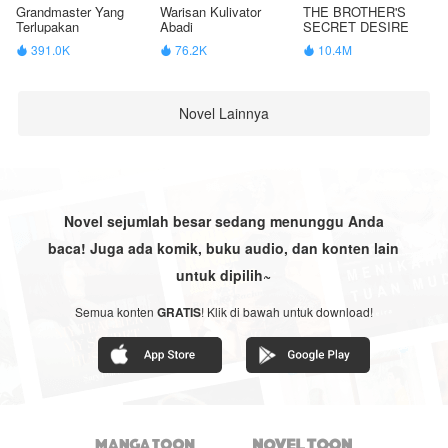
Grandmaster Yang
Warisan Kulivator
THE BROTHER'S
Terlupakan
Abadi
SECRET DESIRE
391.0K
76.2K
10.4M



Novel Lainnya
Novel sejumlah besar sedang menunggu Anda
baca! Juga ada komik, buku audio, dan konten lain
untuk dipilih~
Semua konten
GRATIS
! Klik di bawah untuk download!