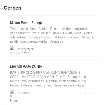
sedang kelaparan, ia yang memang memiliki hati
yang baik memberikan bekal untuk makannya
Cerpen
kepada sang nenek itu. Dari pertolongan itu Anjeli
“Atas dasar apa hati Anda merasa yakin, Tuan?
diberikan sebuah cincin usang oleh sang nenek
Sedangkan kita baru saja bertemu. Bahkan kita
sebagai bentuk kebaikan Anjeli. Cincin apakah
pun berbeda... jauh berbeda. Islam Agama Anda
yang diberikan oleh sang nenek itu kepada
dan Kristen agama saya.”
Misteri Pohon Beringin
Anjeli????? Apakah ada keajaiban untuk Anjeli
dan keluarganya??? Yukkkkk….,ikuti cerita
Ahtar tersenyum, lalu...
Tahun 1970, Desa Cileles. Di sebuah desa terpencil
Anjeli….
yang tersembunyi di balik bukit-bukit hijau, Desa Cileles,
“Biarkan takdir yang menjalankan perannya.
ada sebuah pohon yang sangat besar dan memiliki aura
Biarkan do'a yang berperang di langit. Dan jika
mistis yang sangat kental. Orang de
nama saya bersanding dengan nama Anda di
lauhul mahfudz-Nya, lantas kita bisa apa?”
sndzzyhrynn
0
0
Seketika perempuan itu tak menyangka dengan
jawaban Ahtar. Tapi, kira-kira apa yang membuat
Ahtar benar-benar merasa yakin? Lalu bagaimana
LEGASI RAJA DUNIA
kisah mereka selanjutnya? Akankah mereka bisa
bersatu?
BAB 1: PROLOG-PERANG KUNO BAHAGIAN 1:
SEBELUM KEGELAPAN MENJELMA] “Setiap dunia
mempunyai permulaan. Namun, tidak semua dunia
#1Dokter
#1goodboy
bermula dengan keamanan.” Sebelum masa dapat
#hijrah
dihitung, hanya wujud sebu
#Religi
ICE Heart
0
0