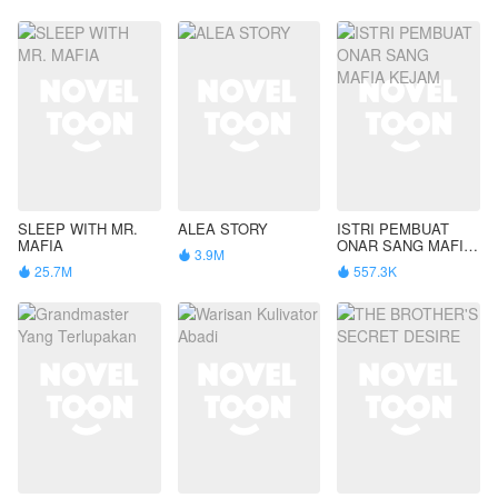
SLEEP WITH MR.
ALEA STORY
ISTRI PEMBUAT
MAFIA
ONAR SANG MAFIA
3.9M

KEJAM
25.7M
557.3K

