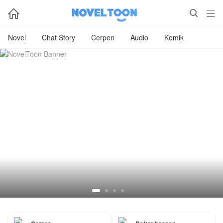



Novel
Chat Story
Cerpen
Audio
Komik