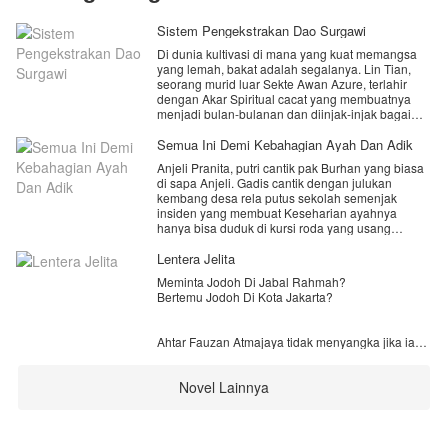
Sistem Pengekstrakan Dao Surgawi
Di dunia kultivasi di mana yang kuat memangsa
yang lemah, bakat adalah segalanya. Lin Tian,
seorang murid luar Sekte Awan Azure, terlahir
dengan Akar Spiritual cacat yang membuatnya
menjadi bulan-bulanan dan diinjak-injak bagai
serangga. Terjebak di dasar rantai makanan,
takdirnya seolah sudah dikutuk menjadi batu
Semua Ini Demi Kebahagian Ayah Dan Adik
pijakan bagi para jenius.
Anjeli Pranita, putri cantik pak Burhan yang biasa
​Namun, di malam yang dipenuhi darah dan
di sapa Anjeli. Gadis cantik dengan julukan
keputusasaan, sebuah entitas misterius bangkit di
kembang desa rela putus sekolah semenjak
dalam dirinya: Sistem Pengekstrakan Dao
insiden yang membuat Keseharian ayahnya
Surgawi.
hanya bisa duduk di kursi roda yang usang
​Sebuah sistem yang mampu menyerap esensi
pemberian tetangganya. Anjeli adalah gadis yang
murni dari segala hal di alam semesta!
pintar di bidang akademik, murah senyum dan
Lentera Jelita
​Sisa pil beracun yang dibuang? Ekstrak menjadi
ceria. Namun, kepergian ibunya bersama laki-laki
tetesan Qi murni tanpa cela!
Meminta Jodoh Di Jabal Rahmah?
lain dengan alasan sudah capek hidup miskin dan
Mayat binatang buas tingkat tinggi? Ekstrak esensi
Bertemu Jodoh Di Kota Jakarta?
ditambah kondisi ayahnya, menghilangkan
garis keturunannya!
senyum dan keceriaan di wajahnya akibat luka
Pemahaman bela diri musuh yang telah mati?
yang ditoreh ibunya untuk mereka. Anjeli si gadis
Ekstrak dan jadikan milik sendiri!
Ahtar Fauzan Atmajaya tidak menyangka jika ia
sederhana harus menjadi kuat dan tahan banting
akan jatuh cinta pada seorang wanita yang hanya
di umurnya yang masih 16 tahun. Suatu hari,
ia temui di dalam mimpinya saja.
Anjeli yang menjadi tulang punggung untuk
Novel Lainnya
keluarga sedang mengais rezeki sebagai kuli
panggul di pasar menggantikan pekerjaan
“Saya tidak hanya sekedar memberi alasan,
bapaknya sebelum kecelakaan. Pagi itu tanpa
melainkan kenyataan. Hati saya merasa yakin jika
sengaja Anjeli bertemu seorang nenek yang
Anda tak lain adalah jodoh saya.”