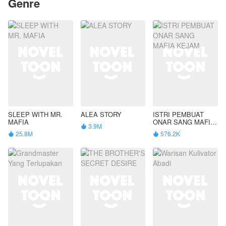
Genre
SLEEP WITH MR.
ALEA STORY
ISTRI PEMBUAT
MAFIA
ONAR SANG MAFIA
3.9M

KEJAM
25.8M
576.2K

