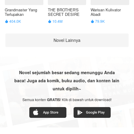
Grandmaster Yang
THE BROTHER'S
Warisan Kulivator
Terlupakan
SECRET DESIRE
Abadi
404.0K
10.4M
79.9K



Novel Lainnya
Novel sejumlah besar sedang menunggu Anda
baca! Juga ada komik, buku audio, dan konten lain
untuk dipilih~
Semua konten
GRATIS
! Klik di bawah untuk download!