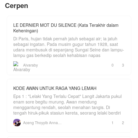
Cerpen
mengenalkan pelayannya itu sebagai calon
istri.Sebuah kontrak pernikahan satu tahun
akhirnya disodorkan di atas meja marmer.Gaji
ratusan juta, seluruh utang lunas, dengan satu
syarat mutlak: Dilarang saling jatuh
LE DERNIER MOT DU SILENCE (Kata Terakhir dalam
cinta.Mampukah Arini bertahan menghadapi sikap
Keheningan)
dingin sang konglomerat di bawah satu atap yang
sama? Ataukah pernikahan pura-pura ini justru
Di Paris, hujan tidak pernah jatuh sebagai air; ia jatuh
akan mencairkan hati sang es kutub utara yang
sebagai ingatan. Pada musim gugur tahun 1928, saat
selama ini membeku?
udara membusuk di sepanjang Sungai Seine dan lampu-
lampu gas berkedip seolah kehabisan napas
Alvaraby
0
3
KODE AWAN UNTUK RAGA YANG LEMAH
Eps 1 : "Lelaki Yang Terlalu Cepat" Langit Jakarta pukul
enam sore begitu murung. Awan mendung
menggantung rendah, seolah menahan tangis. Di
tengah hiruk-pikuk stasiun kereta, seorang lelaki berdiri
Aceng Thoyyib Annawawy
1
2