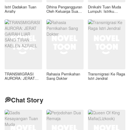
Istri Dadakan Tuan
Dihina Pengangguran
Dinikahi Tuan Muda
Arrafiy
Oleh Keluarga Suami,
Lumpuh: Istriku
Aku Wanita Kaya
Ternyata Dokter
Raya!
Bedah Jenius
TRANSMIGRASI
Rahasia Pernikahan
Transmigrasi Ke Raga
AURORA: JERAT
Sang Dokter
Istri Jendral
GAIRAH LIAR SANG
TIRAN KAELEN
AZRAEL
💭Chat Story