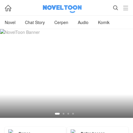



Novel
Chat Story
Cerpen
Audio
Komik