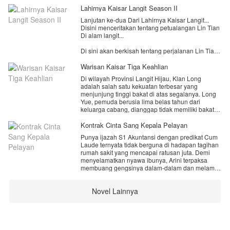
Lahirnya Kaisar Langit Season II
Lanjutan ke-dua Dari Lahirnya Kaisar Langit...
Disini menceritakan tentang petualangan Lin Tian
Di alam langit...
Di sini akan berkisah tentang perjalanan Lin Tian
di alam langit, menjadi penguasa satu alam dan
berjuang untuk mencapai istana langit,
Warisan Kaisar Tiga Keahlian
megemban tugas dari kaisar langit terdahulu Lin
Di wilayah Provinsi Langit Hijau, Klan Long
Tian berjalan dalam jalan yang penuh dengan
adalah salah satu kekuatan terbesar yang
kesulitan...
menjunjung tinggi bakat di atas segalanya. Long
Yue, pemuda berusia lima belas tahun dari
Perjalanan yang akan membuat Lin Tian
keluarga cabang, dianggap tidak memiliki bakat
selangkah demi selangkah menuju tahtanya untuk
sama sekali dalam tiga jalur kekuatan utama klan
menjadi seorang kaisar langit! dewa dari segala
—kultivasi, alkimia, maupun pembentukan
Kontrak Cinta Sang Kepala Pelayan
para dewa dan penguasa seluruh alam langit!
formasi. Ia hidup dalam keterasingan,
Punya ijazah S1 Akuntansi dengan predikat Cum
penghinaan, dan diasingkan oleh seluruh anggota
Laude ternyata tidak berguna di hadapan tagihan
klan bahkan keluarganya sendiri karena dianggap
rumah sakit yang mencapai ratusan juta. Demi
beban yang tidak berguna. Saat kepala klan
menyelamatkan nyawa ibunya, Arini terpaksa
mengusulkannya untuk dibuang di pertemuan
membuang gengsinya dalam-dalam dan melamar
tahunan, Long Yue dengan berani mengumumkan
menjadi kepala pelayan di penthouse mewah
kepergiannya secara sukarela dan bersumpah
milik Adrian—seorang CEO muda kaya raya yang
akan kembali sebagai sosok terhebat yang pernah
Novel Lainnya
terkenal sedingin es kutub utara.Kerja keras Arini
ada.
yang super rapi dan cerdas perlahan menarik
perhatian sang Kakek pemilik takhta
apa yang akan terjadi selanjutnya.?
konglomerasi. Salah paham pun terjadi. Demi
dan akankah Long Yue berhasil membuktikan
mempertahankan posisinya sebagai pewaris
kepada klan nya.?
tunggal, Adrian terpaksa berbohong dan