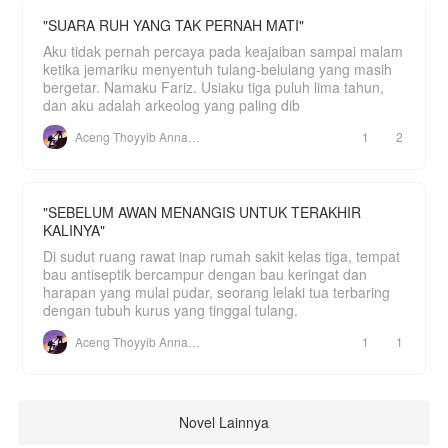
"SUARA RUH YANG TAK PERNAH MATI"
Aku tidak pernah percaya pada keajaiban sampai malam
ketika jemariku menyentuh tulang-belulang yang masih
bergetar. Namaku Fariz. Usiaku tiga puluh lima tahun,
dan aku adalah arkeolog yang paling dib
Aceng Thoyyib Annawawy
1
2
"SEBELUM AWAN MENANGIS UNTUK TERAKHIR
KALINYA"
Di sudut ruang rawat inap rumah sakit kelas tiga, tempat
bau antiseptik bercampur dengan bau keringat dan
harapan yang mulai pudar, seorang lelaki tua terbaring
dengan tubuh kurus yang tinggal tulang.
Aceng Thoyyib Annawawy
1
1
Novel Lainnya