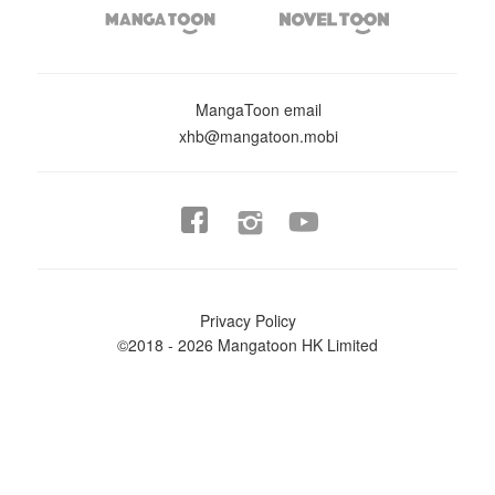


MangaToon email
xhb@mangatoon.mobi


Privacy Policy
©2018 - 2026 Mangatoon HK Limited