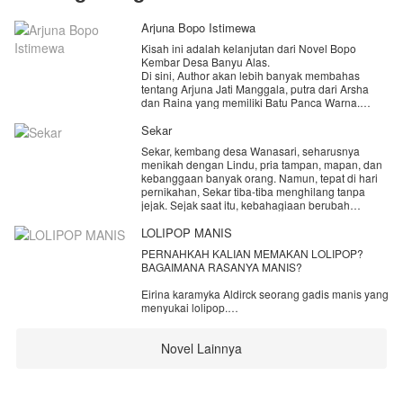
Arjuna Bopo Istimewa
Kisah ini adalah kelanjutan dari Novel Bopo
Kembar Desa Banyu Alas.
Di sini, Author akan lebih banyak membahas
tentang Arjuna Jati Manggala, putra dari Arsha
dan Raina yang memiliki Batu Panca Warna.
Batu Panca Warna sendiri di percaya memiliki
sesuatu yang istimewa. 'Penanda' Bopo ini,
Sekar
barulah di turunkan pada Arjuna setelah ratusan
Sekar, kembang desa Wanasari, seharusnya
tahun lamanya. Jadi, Arjuna adalah pemegang
menikah dengan Lindu, pria tampan, mapan, dan
Batu Panca Warna yang kedua.
kebanggaan banyak orang. Namun, tepat di hari
Author juga akan membahas kehidupan Sashi,
pernikahan, Sekar tiba-tiba menghilang tanpa
Kakak Angkat Arjuna dan juga dua sepupu Arjuna
jejak. Sejak saat itu, kebahagiaan berubah
yaitu si kembar, Naradipta dan Naladhipa.
menjadi misteri yang tak terpecahkan. Ada yang
Beberapa karakter pun akan ada yang Author
mengira jika Sekar kabur dengan orang lain.
LOLIPOP MANIS
hilangkan demi bisa mendapatkan fokus cerita.
Agar bisa mengerti alurnya, silahkan baca terlebih
PERNAHKAH KALIAN MEMAKAN LOLIPOP?
Beberapa bulan kemudian, teror mulai
dahulu Novel Cinta Ugal - Ugalan Mas Kades dan
BAGAIMANA RASANYA MANIS?
menghantui desa Wanasari. Kejadian-kejadian
juga Novel Bopo Kembar Desa Banyu Alas bagi
aneh bermunculan, membuat warga hidup dalam
pembaca yang belum membaca kedua Novel
Eirina karamyka Aldirck seorang gadis manis yang
ketakutan.
tersebut.
menyukai lolipop.
Happy Reading
MAU TAU KENAPA SUKA LOLIPOP?
Novel Lainnya
NONTON LOLIPOP MANIS BY NILA EDRINA