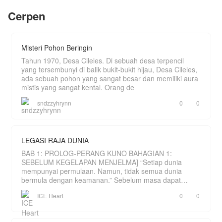
Cerpen
Misteri Pohon Beringin
Tahun 1970, Desa Cileles. Di sebuah desa terpencil
yang tersembunyi di balik bukit-bukit hijau, Desa Cileles,
ada sebuah pohon yang sangat besar dan memiliki aura
mistis yang sangat kental. Orang de
sndzzyhrynn
0
0
LEGASI RAJA DUNIA
BAB 1: PROLOG-PERANG KUNO BAHAGIAN 1:
SEBELUM KEGELAPAN MENJELMA] “Setiap dunia
mempunyai permulaan. Namun, tidak semua dunia
bermula dengan keamanan.” Sebelum masa dapat
dihitung, hanya wujud sebu
ICE Heart
0
0