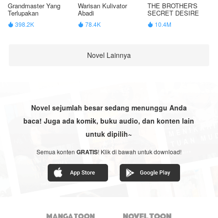
Grandmaster Yang
Warisan Kulivator
THE BROTHER'S
Terlupakan
Abadi
SECRET DESIRE
398.2K
78.4K
10.4M



Novel Lainnya
Novel sejumlah besar sedang menunggu Anda
baca! Juga ada komik, buku audio, dan konten lain
untuk dipilih~
Semua konten
GRATIS
! Klik di bawah untuk download!