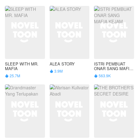
SLEEP WITH MR.
ALEA STORY
ISTRI PEMBUAT
MAFIA
ONAR SANG MAFIA
3.9M

KEJAM
25.7M
563.9K

