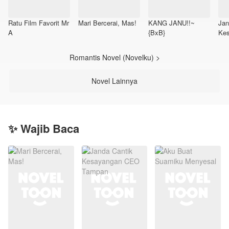
Ratu Film Favorit Mr
Mari Bercerai, Mas!
KANG JANU!!~
Jan
A
{BxB}
Ke
Ta
Romantis Novel (Novelku) >
Novel Lainnya
✨ Wajib Baca