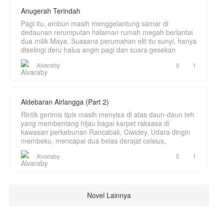
Anugerah Terindah
Pagi itu, embun masih menggelantung samar di
dedaunan rerumputan halaman rumah megah berlantai
dua milik Maya. Suasana perumahan elit itu sunyi, hanya
diselingi deru halus angin pagi dan suara gesekan
Alvaraby
0
1
Aldebaran Airlangga (Part 2)
Rintik gerimis tipis masih menyisa di atas daun-daun teh
yang membentang hijau bagai karpet raksasa di
kawasan perkebunan Rancabali, Ciwidey. Udara dingin
membeku, mencapai dua belas derajat celsius,
Alvaraby
0
1
Novel Lainnya