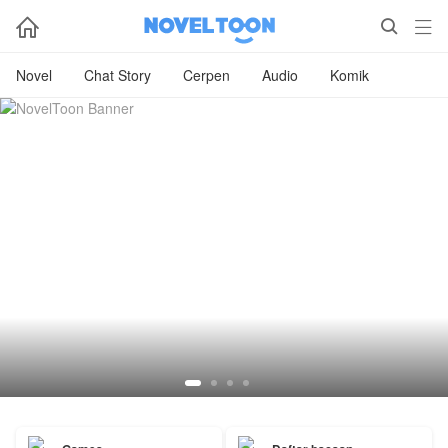



Novel
Chat Story
Cerpen
Audio
Komik