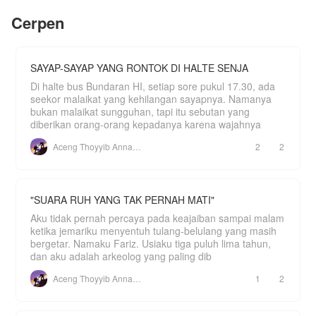
"Maafkan aku." Hanya kata itu yang mampu wanita
Atau, memilih meladeni Dean, mantan kekasih
bernama Emily Beriana. Istri Gilbert yang pergi
Cerpen
serta calon tunangannya dimasa lalu.
tanpa sebuah pesan apapun.
Bagaimana pertemuan mereka kembali setelah 5
SAYAP-SAYAP YANG RONTOK DI HALTE SENJA
tahun lamanya? Apakah usaha Revin untuk
menyatukan orang tuanya berhasil? Apakah tidak
Di halte bus Bundaran HI, setiap sore pukul 17.30, ada
dan harus hidup pada salah satunya?
seekor malaikat yang kehilangan sayapnya. Namanya
Yang kepo langsung cusss baca aja, di jamin
bukan malaikat sungguhan, tapi itu sebutan yang
kucu, baper, sedih, campur aduk deh.
diberikan orang-orang kepadanya karena wajahnya
PERINGATAN!!! HANYA CERITA FIKTIF BELAKA,
Aceng Thoyyib Annawawy
2
2
KARANGAN DARI AUTHOR. BUKAN K
"SUARA RUH YANG TAK PERNAH MATI"
Aku tidak pernah percaya pada keajaiban sampai malam
ketika jemariku menyentuh tulang-belulang yang masih
bergetar. Namaku Fariz. Usiaku tiga puluh lima tahun,
dan aku adalah arkeolog yang paling dib
Aceng Thoyyib Annawawy
1
2