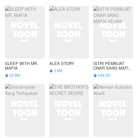
SLEEP WITH MR.
ALEA STORY
ISTRI PEMBUAT
MAFIA
ONAR SANG MAFIA
3.9M

KEJAM
25.8M
608.0K

