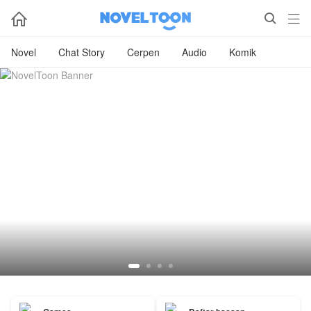



Novel
Chat Story
Cerpen
Audio
Komik