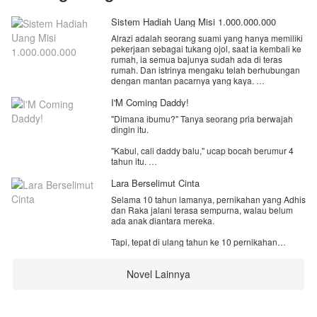
Sistem Hadiah Uang Misi 1.000.000.000
Alrazi adalah seorang suami yang hanya memiliki
pekerjaan sebagai tukang ojol, saat ia kembali ke
rumah, ia semua bajunya sudah ada di teras
rumah. Dan istrinya mengaku telah berhubungan
dengan mantan pacarnya yang kaya.
Ia di usir dari rumah, dan motornya di ambil,
I'M Coming Daddy!
akhirnya ia pun pergi dari rumah tersebut. Tak
"Dimana ibumu?" Tanya seorang pria berwajah
sengaja ia menendang sebuah kotak misterius,
dingin itu.
yang ternyata ada sistem.
"Kabul, cali daddy balu," ucap bocah berumur 4
Dengan adanya sistem, hidupnya berubah total
tahun itu.
menjadi lebih baik.
Lara Berselimut Cinta
Filbert Revino, anak kecil berumur 4 tahun yang
Selama 10 tahun lamanya, pernikahan yang Adhis
mencari ayah kandungnya. Hingga dia bertemu
dan Raka jalani terasa sempurna, walau belum
dengan Gilbert Ray Greyson, pria dingin dan
ada anak diantara mereka.
datar. Yang ternyata adalah ayah kandung dari
Revin.
Tapi, tepat di ulang tahun ke 10 pernikahan
mereka, Adhis mengetahui bahwa Raka telah
"Dia putraku kan?! Revin putraku! Selama ini kau
memiliki seorang anak bersama istri sirinya.
kabur dan menyembunyikan benihku?! Kau
Novel Lainnya
sangat keterlaluan Emily!" Bentak Gilbert pada
Masihkah Adhis bertahan dalam peliknya kisah
seorang wanita yang menatapnya dengan
rumah tangganya? menelan pahitnya empedu
tangisan.
diantara manisnya kata-kata cinta dari Raka?