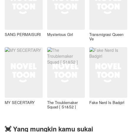
SANG PERMAISURI
Mysterious Girl
Transmigrasi Queen
Ve
MY SECERTARY
The Troublemaker
Fake Nerd Is Badgirl
Squad [ S1&S2 ]
💓 Yang mungkin kamu sukai