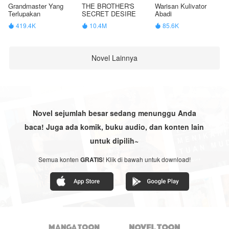
Grandmaster Yang
THE BROTHER'S
Warisan Kulivator
Terlupakan
SECRET DESIRE
Abadi
419.4K
10.4M
85.6K



Novel Lainnya
Novel sejumlah besar sedang menunggu Anda
baca! Juga ada komik, buku audio, dan konten lain
untuk dipilih~
Semua konten
GRATIS
! Klik di bawah untuk download!