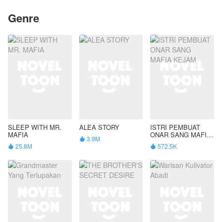
Genre
SLEEP WITH MR.
ALEA STORY
ISTRI PEMBUAT
MAFIA
ONAR SANG MAFIA
3.9M

KEJAM
25.8M
572.5K

