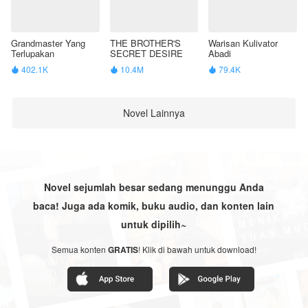
Grandmaster Yang
THE BROTHER'S
Warisan Kulivator
Terlupakan
SECRET DESIRE
Abadi
402.1K
10.4M
79.4K



Novel Lainnya
Novel sejumlah besar sedang menunggu Anda
baca! Juga ada komik, buku audio, dan konten lain
untuk dipilih~
Semua konten
GRATIS
! Klik di bawah untuk download!