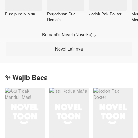
Pura-pura Miskin
Perjodohan Dua
Jodoh Pak Dokter
Men
Remaja
Mer
Romantis Novel (Novelku) >
Novel Lainnya
✨ Wajib Baca