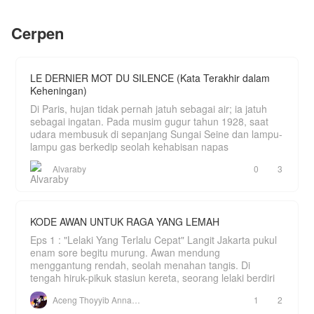
lama.
yang nakal sama Sus, nanti Chan bilang ke
Yayah. Bial Yayah yang ulus."
Livia kini bangkit kembali bukan sebagai
Cerpen
pengemis cinta. Saat Axel mulai memohon
Bagaimana nasib pernikahan Raina kedepannya?
kesempatan kedua karena sadar Elena hanyalah
parasit, Livia hanya tersenyum dingin dibalik
pelukan posesif Morenzo.
LE DERNIER MOT DU SILENCE (Kata Terakhir dalam
Keheningan)
Di Paris, hujan tidak pernah jatuh sebagai air; ia jatuh
sebagai ingatan. Pada musim gugur tahun 1928, saat
udara membusuk di sepanjang Sungai Seine dan lampu-
lampu gas berkedip seolah kehabisan napas
Alvaraby
0
3
KODE AWAN UNTUK RAGA YANG LEMAH
Eps 1 : "Lelaki Yang Terlalu Cepat" Langit Jakarta pukul
enam sore begitu murung. Awan mendung
menggantung rendah, seolah menahan tangis. Di
tengah hiruk-pikuk stasiun kereta, seorang lelaki berdiri
Aceng Thoyyib Annawawy
1
2