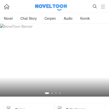



Novel
Chat Story
Cerpen
Audio
Komik