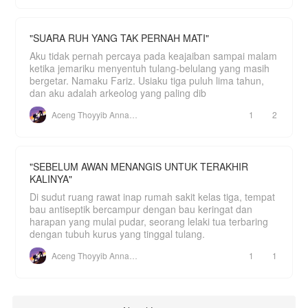
"SUARA RUH YANG TAK PERNAH MATI"
Aku tidak pernah percaya pada keajaiban sampai malam
ketika jemariku menyentuh tulang-belulang yang masih
bergetar. Namaku Fariz. Usiaku tiga puluh lima tahun,
dan aku adalah arkeolog yang paling dib
Aceng Thoyyib Annawawy
1
2
"SEBELUM AWAN MENANGIS UNTUK TERAKHIR
KALINYA"
Di sudut ruang rawat inap rumah sakit kelas tiga, tempat
bau antiseptik bercampur dengan bau keringat dan
harapan yang mulai pudar, seorang lelaki tua terbaring
dengan tubuh kurus yang tinggal tulang.
Aceng Thoyyib Annawawy
1
1