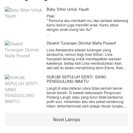
Baby Sitter Untuk Yayah
Plak!
" Percuma aku menikahi mu, tapi sampai sekarang
kamu belum juga memiliki anak. Kamu sibuk
dengan anak orang lain itu!"
" Itu pekerjaanku, Mas. Kamu tahu aku ini baby
sitter. Memang mengurus anak orang lain adalah
Disakiti Tunangan Dicintai Mafia Posesif
pekerjaanku."
Livia Alessandra adalah tunangan yang
sempurna, namun bagi Axel Killian, Livia
Lagi dan lagi, Raina mendapatkan cap lima jari
hanyalah tameng untuk mendapatkan warisan
dari Rusman di pipinya. Dan yang dibahas adalah
kakeknya. Setiap kali Livia membutuhkan Axel,
hal yang sama yakni kenapa dia tak kunjung bisa
laki-laki itu selalu menghilang demi Elena. Alasan
hamil padahal pernikahan mereka sudah berjalan
Axel selalu sama, yaitu Elena fisiknya lemah
3 tahun lamanya.
karena sakit.
HUKUM SEPULUH SENTI: SANG
PENGGULUNG WAKTU
Raina Puspita, usianya 25 tahun sekarang. Dia
Hingga pada akhirnya Livia memilih pergi dan
menikah dengan Rusman Pambudi, pria yang
Langit di atas dataran utara tidak pernah benar-
menghilang dari Axel setelah puncaknya ia
dulu lembut namun kini berubah setelah mereka
benar bersih. Di bawah kekuasaan Perguruan
ditinggal Axel saat fitting baju pengantin. Dan saat
menikah.
Pedang Langit, salju yang turun tidak berwarna
itu Livia sudah tahu tentang hubungan Axel dan
putih suci, melainkan abu-abu pekat cenderung
Elena dibelakangnya. Ternyata Elena bukan
Pernikahan yang ia harap menjadi sebuah rumah
hitam, terkontaminasi oleh jelaga ribuan tungku
sahabat perempuan Axel, tapi mantan pacarnya.
baginya, nyatanya menjadi sebuah gubuk derita.
penempaan baja dan pembakaran dupa energi
Beruntung hari-harinya diwarnai oleh wajah lucu
yang tak pernah padam. Bagian luar sekte itu
Diambang kehancuran hati, semesta tidak
dan tingkah menggemaskan dari Chandran Akash
Novel Lainnya
adalah hamparan lumpur beku yang dingin,
membiarkan Livia jatuh. Ia diselamatkan oleh
Dwiangga.
tempat di mana kasta terendah manusia—para
Morenzo, pemimpin mafia brutal yang diam-diam
budak dan pekerja paksa—merangkak demi
telah mengamatinya dengan obsesi gila sejak
" Sus, abis nanis ya? Janan sedih Sus, kalau ada
menyambung nyawa