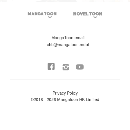


MangaToon email
xhb@mangatoon.mobi


Privacy Policy
©2018 - 2026 Mangatoon HK Limited