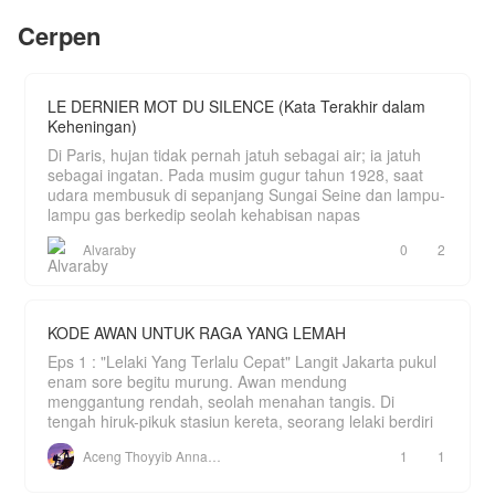
pernah ia idamkan saat remaja?
tubuh wanita yang bernama Alexis itu.
Cerpen
Berhasilkah Alexis membalas dendam? Kalau
penasaran, baca yuk!
Cerita ini hanyalah fiksi belaka. Tidak ada
LE DERNIER MOT DU SILENCE (Kata Terakhir dalam
hubungannya dengan dunia nyata dan tidak
Keheningan)
bermaksud untuk menyinggung siapapun.
Di Paris, hujan tidak pernah jatuh sebagai air; ia jatuh
sebagai ingatan. Pada musim gugur tahun 1928, saat
udara membusuk di sepanjang Sungai Seine dan lampu-
lampu gas berkedip seolah kehabisan napas
Alvaraby
0
2
KODE AWAN UNTUK RAGA YANG LEMAH
Eps 1 : "Lelaki Yang Terlalu Cepat" Langit Jakarta pukul
enam sore begitu murung. Awan mendung
menggantung rendah, seolah menahan tangis. Di
tengah hiruk-pikuk stasiun kereta, seorang lelaki berdiri
Aceng Thoyyib Annawawy
1
1