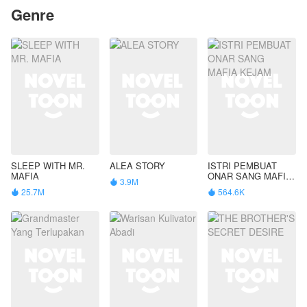
Genre
SLEEP WITH MR.
ALEA STORY
ISTRI PEMBUAT
MAFIA
ONAR SANG MAFIA
3.9M

KEJAM
25.7M
564.6K

