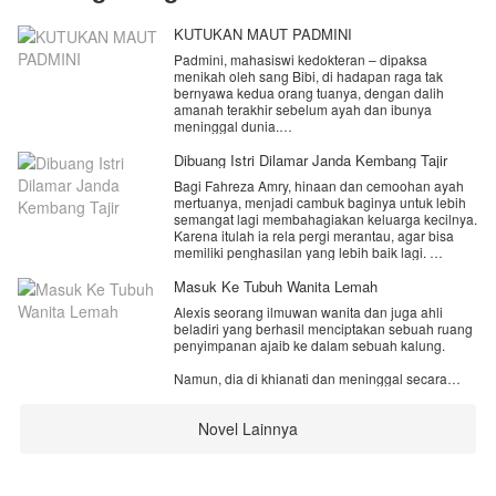
KUTUKAN MAUT PADMINI
Padmini, mahasiswi kedokteran – dipaksa
menikah oleh sang Bibi, di hadapan raga tak
bernyawa kedua orang tuanya, dengan dalih
amanah terakhir sebelum ayah dan ibunya
meninggal dunia.
Banyak kejanggalan yang hinggap dihati Padmini,
Dibuang Istri Dilamar Janda Kembang Tajir
tapi demi menghargai orang tuanya, ia setuju
Bagi Fahreza Amry, hinaan dan cemoohan ayah
menikah dengan pria berprofesi sebagai Mantri di
mertuanya, menjadi cambuk baginya untuk lebih
puskesmas. Dia pun terpaksa melepaskan
semangat lagi membahagiakan keluarga kecilnya.
cintanya pergi begitu saja.
Karena itulah ia rela pergi merantau, agar bisa
memiliki penghasilan yang lebih baik lagi.
Apa yang sebenarnya terjadi?
Benarkah orang tua Padmini memberikan amanah
Namun, pengorbanan Reza justru tak menuai
Masuk Ke Tubuh Wanita Lemah
demikian?
hasil membahagiakan sesuai angan-angan,
Alexis seorang ilmuwan wanita dan juga ahli
karena Rinjani justru sengaja bermain api di
beladiri yang berhasil menciptakan sebuah ruang
belakangnya.
penyimpanan ajaib ke dalam sebuah kalung.
Rinjani dengan tega mengajukan gugatan
Namun, dia di khianati dan meninggal secara
perceraian tanpa alasan yang jelas.
tragis oleh orang kepercayaan nya sendiri.
Apakah Reza akan menerima keputusan Rinjani
Novel Lainnya
Dan siapa sangka, jiwa nya justru masuk ke dalam
begitu saja?
tubuh wanita lemah yang teraniaya. Yang juga
memiliki nama yang sama dengannya.
Atau di tengah perjalanannya mencari nafkah,
Reza justru bertemu dengan sosok wanita yang
Rencana balas dendam pun di mulai melalui