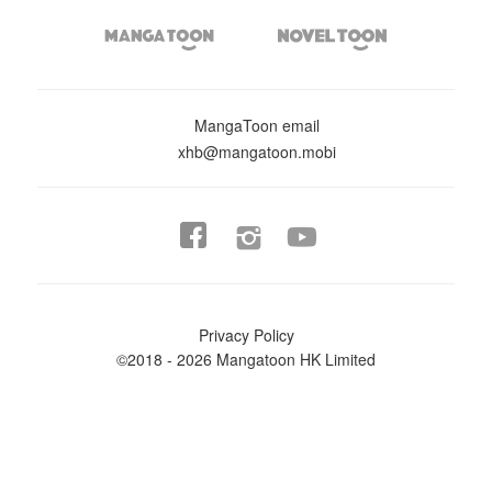


MangaToon email
xhb@mangatoon.mobi


Privacy Policy
©2018 - 2026 Mangatoon HK Limited