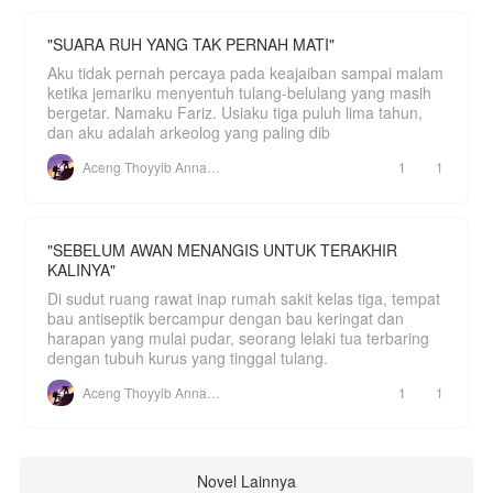
"SUARA RUH YANG TAK PERNAH MATI"
Aku tidak pernah percaya pada keajaiban sampai malam
ketika jemariku menyentuh tulang-belulang yang masih
bergetar. Namaku Fariz. Usiaku tiga puluh lima tahun,
dan aku adalah arkeolog yang paling dib
Aceng Thoyyib Annawawy
1
1
"SEBELUM AWAN MENANGIS UNTUK TERAKHIR
KALINYA"
Di sudut ruang rawat inap rumah sakit kelas tiga, tempat
bau antiseptik bercampur dengan bau keringat dan
harapan yang mulai pudar, seorang lelaki tua terbaring
dengan tubuh kurus yang tinggal tulang.
Aceng Thoyyib Annawawy
1
1
Novel Lainnya