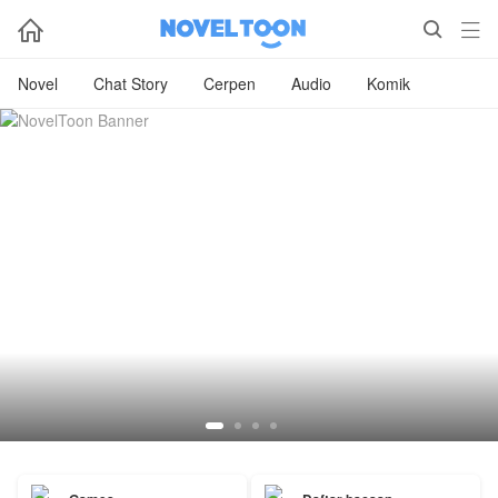



Novel
Chat Story
Cerpen
Audio
Komik