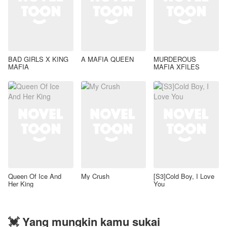
BAD GIRLS X KING
A MAFIA QUEEN
MURDEROUS
MAFIA
MAFIA XFILES
Queen Of Ice And
My Crush
[S3]Cold Boy, I Love
Her King
You
💓 Yang mungkin kamu sukai