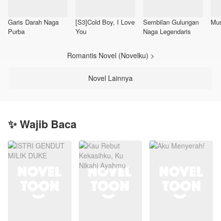
Garis Darah Naga
[S3]Cold Boy, I Love
Sembilan Gulungan
Mus
Purba
You
Naga Legendaris
Romantis Novel (Novelku) >
Novel Lainnya
✨ Wajib Baca