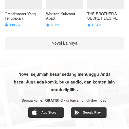
Grandmaster Yang
Warisan Kulivator
THE BROTHER'S
Terlupakan
Abadi
SECRET DESIRE
398.7K
78.6K
10.4M



Novel Lainnya
Novel sejumlah besar sedang menunggu Anda
baca! Juga ada komik, buku audio, dan konten lain
untuk dipilih~
Semua konten
GRATIS
! Klik di bawah untuk download!