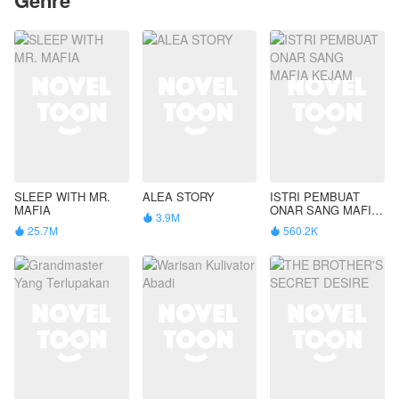
SLEEP WITH MR.
ALEA STORY
ISTRI PEMBUAT
MAFIA
ONAR SANG MAFIA
3.9M

KEJAM
25.7M
560.2K

