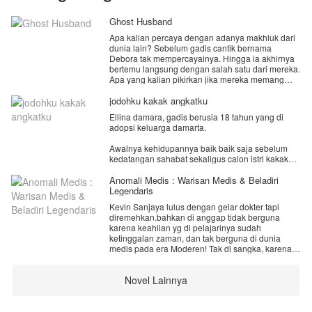
Ghost Husband
Apa kalian percaya dengan adanya makhluk dari
dunia lain? Sebelum gadis cantik bernama
Debora tak mempercayainya. Hingga ia akhirnya
bertemu langsung dengan salah satu dari mereka.
Apa yang kalian pikirkan jika mereka memang
ada, berbaur bersama dengan manusia. Bahkan
berpikir untuk mempersunting manusia? Debora
jodohku kakak angkatku
berpikir jika laki-laki yang menolong nya adalah
Ellina damara, gadis berusia 18 tahun yang di
hantu. Terkadang ia dapat merasakan
adopsi keluarga damarta.
sentuhannya, namun tak melihat wujudnya. Laki-
laki yang sering membantunya saat ia
Awalnya kehidupannya baik baik saja sebelum
menghadapi masalah. "Siapa kau sebenarnya
kedatangan sahabat sekaligus calon istri kakak
Tuan? Bisakah kau melepaskan ku dan jangan
sulungnya. Yang mengakibatkan dirinya di benci
menggangguku?" tatapan Debora begitu dalam
oleh sang kakak karena di tuduh berbuat jahat
Anomali Medis : Warisan Medis & Beladiri
pada laki-laki tampan bak dewa yunani di
pada calon istrinya.
Legendaris
depannya tersebut. "Jangan berharap banyak.
Kau adalah permaisuri ku," ucap laki-laki tersebut
Kevin Sanjaya lulus dengan gelar dokter tapi
Hingga sebuah tragedi terjadi. Mereka tidur
sambil memegang dagu Evelyn. "Apa kau sejenis
diremehkan.bahkan di anggap tidak berguna
bersama hingga mengakibatkan ellina hamil.
penguasa para hantu hingga aku harus menjadi
karena keahlian yg di pelajarinya sudah
Namun sayangnya Arion sang kakak tak ingin
permaisuri mu? Dari negara mana saja aliansi
ketinggalan zaman, dan tak berguna di dunia
bertanggung jawab. Dan memaksa menyuruh
wilayah mu?" pertanyaan konyol yang terdengar
medis pada era Moderen! Tak di sangka, karena
ellina menggugurkan kandungannya.
dari Debora tentu membuat laki-laki itu
keberuntungan, dia mendapatkan Jantung
tercengang. "Gadis aneh."
meteorid dan buku kitab medis surgawi yang di
Dengan sakit hati ellina memilih pergi dari
Novel Lainnya
tinggalkan kakekNya sebagai warisan keluarga.
kehidupan Arion seta keluarganya. Melahirkan
Dengan mempelajari buku kitab medis surgawi
dan membesarkan anaknya sendiri.
dan di topang dengan jantung meteorid, kekuatan
medis dan tingkat beladiriNya melampaui