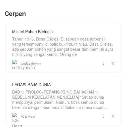
Hingga beberapa tahun mereka bertemu kembali.
imajinasinya. Sehingga dia bisa merubah
Dengan ellina yang telah berubah bersama sang
nasibNya menjadi dokter medis hebat dengan
putra tampan.
Cerpen
keahlian pertarungan yg tak terkalahkan.
Bagaimana kelanjutannya?
Misteri Pohon Beringin
Tahun 1970, Desa Cileles. Di sebuah desa terpencil
yang tersembunyi di balik bukit-bukit hijau, Desa Cileles,
ada sebuah pohon yang sangat besar dan memiliki aura
mistis yang sangat kental. Orang de
sndzzyhrynn
0
0
LEGASI RAJA DUNIA
BAB 1: PROLOG-PERANG KUNO BAHAGIAN 1:
SEBELUM KEGELAPAN MENJELMA] “Setiap dunia
mempunyai permulaan. Namun, tidak semua dunia
bermula dengan keamanan.” Sebelum masa dapat
dihitung, hanya wujud sebu
ICE Heart
0
0