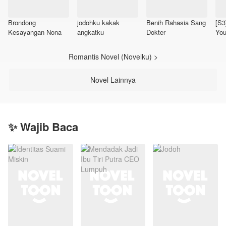
Brondong
jodohku kakak
Benih Rahasia Sang
[S3
Kesayangan Nona
angkatku
Dokter
Yo
Romantis Novel (Novelku) >
Novel Lainnya
✨ Wajib Baca