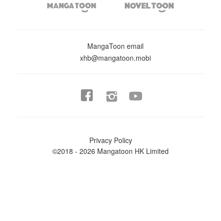


MangaToon email
xhb@mangatoon.mobi


Privacy Policy
©2018 - 2026 Mangatoon HK Limited