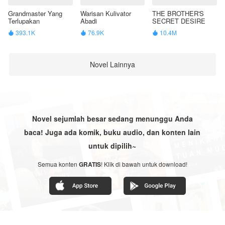
Grandmaster Yang
Warisan Kulivator
THE BROTHER'S
Terlupakan
Abadi
SECRET DESIRE
393.1K
76.9K
10.4M



Novel Lainnya
Novel sejumlah besar sedang menunggu Anda
baca! Juga ada komik, buku audio, dan konten lain
untuk dipilih~
Semua konten
GRATIS
! Klik di bawah untuk download!