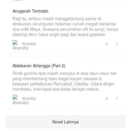
Anugerah Terindah
Pagi itu, embun masih menggelantung samar di
dedaunan rerumputan halaman rumah megah berlantai
dua milik Maya. Suasana perumahan elit itu sunyi, hanya
diselingi deru halus angin pagi dan suara gesekan
Alvaraby
0
1
Aldebaran Airlangga (Part 2)
Rintik gerimis tipis masih menyisa di atas daun-daun teh
yang membentang hijau bagai karpet raksasa di
kawasan perkebunan Rancabali, Ciwidey. Udara dingin
membeku, mencapai dua belas derajat celsius,
Alvaraby
0
1
Novel Lainnya