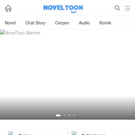



Novel
Chat Story
Cerpen
Audio
Komik