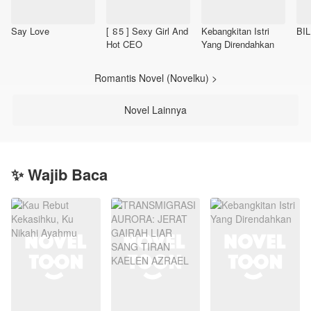
Say Love
[ ៜ5 ] Sexy Girl And
Kebangkitan Istri
BI
Hot CEO
Yang Direndahkan
Romantis Novel (Novelku) >
Novel Lainnya
✨ Wajib Baca