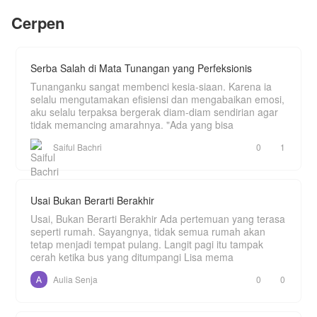
yang bisa dimaafkan, tetapi tidak pernah bisa
Navarro Von-Riccardo, penguasa sekolah
Cerpen
dilupakan.
sekaligus pewaris tunggal terkuat di Pantai Barat.
Navarro menyimpan rahasia kelam klan Von-
Riccardo: sebuah genetika yang membuatnya
kehilangan indra penciuman sejak lahir.
Serba Salah di Mata Tunangan yang Perfeksionis
Secara mengejutkan, aroma tubuh dingin
Tunanganku sangat membenci kesia-siaan. Karena ia
menyerupai mawar es milik Issabelle menjadi
selalu mengutamakan efisiensi dan mengabaikan emosi,
satu-satunya wewangian yang bisa dicium oleh
aku selalu terpaksa bergerak diam-diam sendirian agar
Navarro setelah 16 tahun hidupnya.
tidak memancing amarahnya. "Ada yang bisa
Terpikat oleh takdir yang tak terelakkan, Navarro
Saiful Bachri
0
1
mulai terobsesi untuk menguak topeng misterius
gadis beasiswa tersebut, memicu perang insting
yang mematikan di antara dua predator puncak.
Usai Bukan Berarti Berakhir
Happy reading 🌷
Usai, Bukan Berarti Berakhir Ada pertemuan yang terasa
seperti rumah. Sayangnya, tidak semua rumah akan
tetap menjadi tempat pulang. Langit pagi itu tampak
cerah ketika bus yang ditumpangi Lisa mema
Aulia Senja
0
0