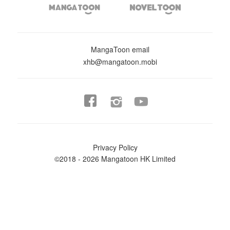


MangaToon email
xhb@mangatoon.mobi


Privacy Policy
©2018 - 2026 Mangatoon HK Limited