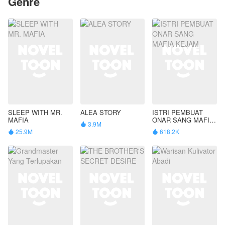
Genre
SLEEP WITH MR.
ALEA STORY
ISTRI PEMBUAT
MAFIA
ONAR SANG MAFIA
3.9M

KEJAM
25.9M
618.2K

