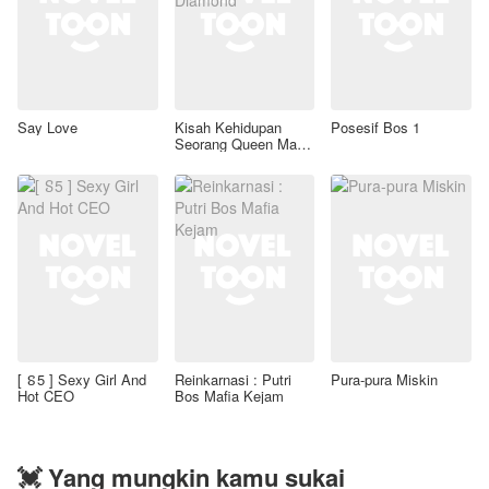
Say Love
Kisah Kehidupan
Posesif Bos 1
Seorang Queen Mafia
Black Diamond
[ ៜ5 ] Sexy Girl And
Reinkarnasi : Putri
Pura-pura Miskin
Hot CEO
Bos Mafia Kejam
💓 Yang mungkin kamu sukai