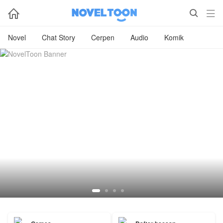



Novel
Chat Story
Cerpen
Audio
Komik