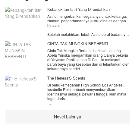
Kebangkitan Istri Yang Direndahkan
Astrid mengorbankan segalanya untuk keluarga.
Namun, pengorbanannya justru dibalas dengan
hinaan.
Setelah melahirkan, tubuh Astrid berat badannya
naik drastis hingga membuat Lucas, suaminya
yang seorang dokter, merasa malu memiliki istri
CINTA TAK MUNGKIN BERHENTI
sepertinya. Tak hanya itu, Marta, sang mertua,
Cinta Tak Mungkin Berhenti berkisah tentang
juga menganggap Astrid sebagai wanita tidak
Abela Yuriska mengantikan orang tuanya bekerja
berguna karena tidak memiliki pekerjaan maupun
di Yayasan Panti Jompo Di Bali . ia melayani
prestasi yang bisa dibanggakan.
paruh baya yang kesepian dan di telantarkan oleh
keluarganya sendiri
Puncaknya terjadi saat Lucas dan Marta
mempermalukannya di depan banyak tamu
Keadaan masa lalu yang membuat dirinya
The Heiress'S Scents
undangan. Harga dirinya diinjak-injak tanpa belas
sekeluarga harus pindah dari jakarta bali karena
kasihan, seolah seluruh pengorbanannya selama
Di balik kemegahan High School Los Angeles,
sebuah masalah sehingga ya di bantu oleh
ini tidak pernah berarti. Hari itu, Astrid
Issabelle Reichenbach menyembunyikan
keluarga yang sangat baik dan terkaya
memutuskan untuk berhenti menangis.
identitasnya sebagai pewaris tunggal klan mafia
legendaris.
hingga suatu seketika. ia baru sadar pemilik
Dengan bantuan Mateo, Astrid bangkit dan
yayasan ini memiliki cucu . dan itu adalah masa
mengubah hidupnya. Saat satu per satu
Demi bertahan hidup, ia menyamar sebagai murid
lalu nya . Mereka putus karena sebuah kesalah
kesuksesan berhasil diraihnya, orang-orang yang
beasiswa miskin yang patuh, sembari menahan
pahaman
dulu merendahkan mulai menyadari kesalahan
Novel Lainnya
penderitaan tinggal bersama ibu kandungnya
mereka.
yang lemah dan ayah tiri yang kasar.
Kini giliran mereka yang memohon, sementara
Namun, penyamaran sempurna Issabelle
Astrid tak lagi peduli. Karena ada penghinaan
terancam hancur saat ia berhadapan dengan