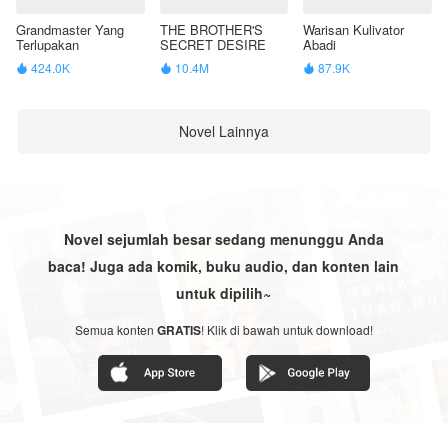
Grandmaster Yang
THE BROTHER'S
Warisan Kulivator
Terlupakan
SECRET DESIRE
Abadi
424.0K
10.4M
87.9K



Novel Lainnya
Novel sejumlah besar sedang menunggu Anda
baca! Juga ada komik, buku audio, dan konten lain
untuk dipilih~
Semua konten
GRATIS
! Klik di bawah untuk download!