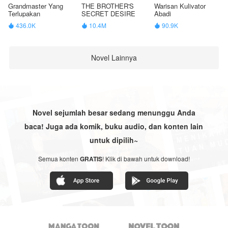
Grandmaster Yang
THE BROTHER'S
Warisan Kulivator
Terlupakan
SECRET DESIRE
Abadi
436.0K
10.4M
90.9K



Novel Lainnya
Novel sejumlah besar sedang menunggu Anda
baca! Juga ada komik, buku audio, dan konten lain
untuk dipilih~
Semua konten
GRATIS
! Klik di bawah untuk download!