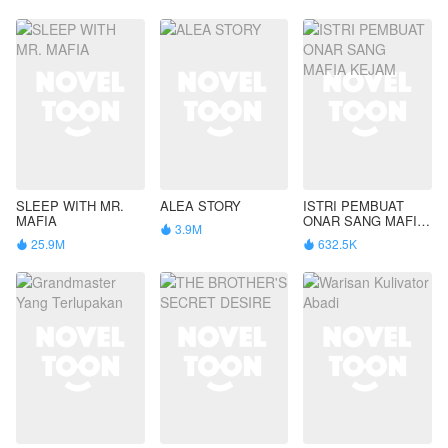
SLEEP WITH MR.
ALEA STORY
ISTRI PEMBUAT
MAFIA
ONAR SANG MAFIA
3.9M

KEJAM
25.9M
632.5K

