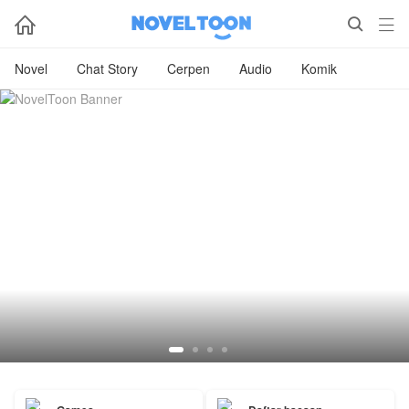



Novel
Chat Story
Cerpen
Audio
Komik