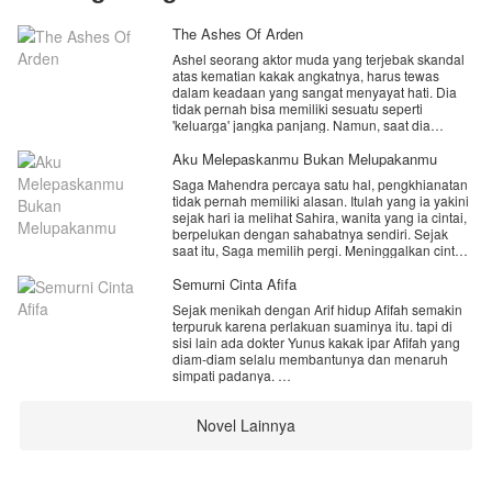
The Ashes Of Arden
Ashel seorang aktor muda yang terjebak skandal
atas kematian kakak angkatnya, harus tewas
dalam keadaan yang sangat menyayat hati. Dia
tidak pernah bisa memiliki sesuatu seperti
'keluarga' jangka panjang. Namun, saat dia
membuka mata, dia sudah memiliki penampilan
dan nama baru. Persis dengan novel milik
Aku Melepaskanmu Bukan Melupakanmu
perempuan yang pernah dekat dan baik padanya.
Saga Mahendra percaya satu hal, pengkhianatan
tidak pernah memiliki alasan. Itulah yang ia yakini
sejak hari ia melihat Sahira, wanita yang ia cintai,
berpelukan dengan sahabatnya sendiri. Sejak
saat itu, Saga memilih pergi. Meninggalkan cinta,
mimpi, dan masa lalu yang terlalu menyakitkan.
Semurni Cinta Afifa
Lima tahun kemudian, ia kembali. Bukan lagi
Sejak menikah dengan Arif hidup Afifah semakin
remaja yang rapuh, tapi seorang dokter dengan
terpuruk karena perlakuan suaminya itu. tapi di
hati yang telah membeku. Namun, takdir
sisi lain ada dokter Yunus kakak ipar Afifah yang
mempermainkannya. Sahira muncul kembali
diam-diam selalu membantunya dan menaruh
bersama seorang anak berusia empat tahun.
simpati padanya.
Waktu tidak pernah berbohong. Lalu, siapa ayah
Cinta segitiga di dalam keluarga besar.
dari anak itu?
Novel Lainnya
bagaimana kisahnya apakah Afifah akan tetap
mempertahankan pernikahannya atau memilih
berpisah dari suaminya Arif.
Selamat membaca jangan lupa like, komen agar