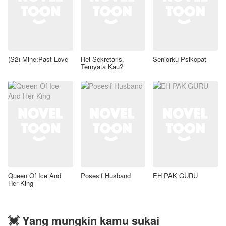
(S2) Mine:Past Love
Hei Sekretaris,
Seniorku Psikopat
Ternyata Kau?
Queen Of Ice And
Posesif Husband
EH PAK GURU
Her King
💓 Yang mungkin kamu sukai