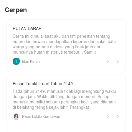
karya author tetap menyala 🔥
Cerpen
HUTAN DARAH
Cerita ini dimulai saat aku dan tim penelitian tentang
hutan dan hewan mendapatkan laporan dari salah satu
warga yang berada di desa yang tidak jauh dari
munculnya hutan misterius tersebut... Saat it
Irfan Keren
0
0
Pesan Terakhir dari Tahun 2149
Pada tahun 2149, manusia tidak lagi menghitung waktu
dengan jam. Waktu dihitung dengan memori. Setiap
manusia memiliki sebuah perangkat kecil yang ditanam
di belakang telinga sejak lahir. Perangkat
Kwan Lukito Kurniawan
0
0