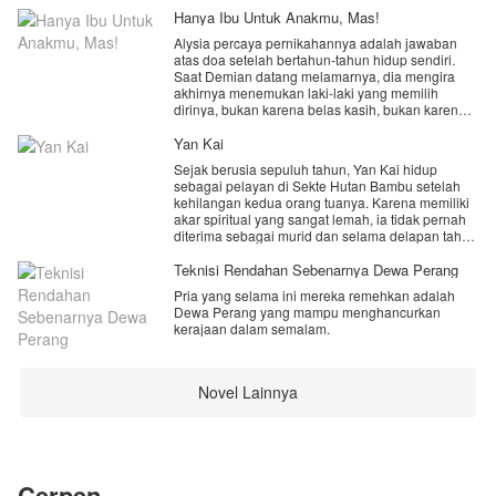
Hanya Ibu Untuk Anakmu, Mas!
Alysia percaya pernikahannya adalah jawaban
atas doa setelah bertahun-tahun hidup sendiri.
Saat Demian datang melamarnya, dia mengira
akhirnya menemukan laki-laki yang memilih
dirinya, bukan karena belas kasih, bukan karena
keadaan, melainkan karena cinta.
Yan Kai
Namun kenyataan yang menunggunya jauh lebih
Sejak berusia sepuluh tahun, Yan Kai hidup
menyakitkan. Demian adalah duda muda dengan
sebagai pelayan di Sekte Hutan Bambu setelah
seorang anak kecil yang kehilangan sosok ibu.
kehilangan kedua orang tuanya. Karena memiliki
Dan Alysia baru menyadari satu hal setelah resmi
akar spiritual yang sangat lemah, ia tidak pernah
menjadi istrinya. Dia tidak pernah benar-benar
diterima sebagai murid dan selama delapan tahun
hadir sebagai perempuan yang dicintai. Dia hanya
hanya menjadi sasaran penghinaan,
dipilih karena dianggap paling tepat menjadi ibu
perundungan, serta siksaan dari para murid sekte.
Teknisi Rendahan Sebenarnya Dewa Perang
bagi anak Demian. Arkhasa.
Hidupnya dipenuhi penderitaan, hingga suatu hari
Pria yang selama ini mereka remehkan adalah
sebuah tugas sederhana membersihkan
“Aku menikahimu supaya anakku punya ibu.”
Dewa Perang yang mampu menghancurkan
perpustakaan kuno mengubah takdirnya
Kalimat itu mengubah segalanya.
kerajaan dalam semalam.
selamanya.
Untuk pertama kalinya, Alysia memilih berhenti
menunggu dicintai. Dia memutuskan pergi, meski
Sebuah buku misterius membawanya ke Dimensi
harus meninggalkan anak yang sudah dia sayangi
Tak Berujung, tempat seekor Naga Kegelapan
Novel Lainnya
seperti darah daging sendiri.
kuno disegel sejak ribuan tahun lalu akibat perang
besar antara ras naga dan para dewa. Yan Kai
Namun saat Alysia benar-benar menjauh, Demian
mendapatkan secuil kekuatan naga itu hingga
mulai menyadari sesuatu yang terlambat dia
mengubah akar spiritualnya yang sebelumnya
pahami.
cacat menjadi fondasi yang luar biasa. Tanpa
mengetahui rahasia besar yang kini tersembunyi
Cerpen