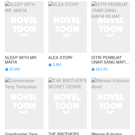
SLEEP WITH MR.
ALEA STORY
ISTRI PEMBUAT
MAFIA
ONAR SANG MAFIA
3.9M

KEJAM
25.9M
624.2K


Grandmaster Yang
THE BROTHER'S
Warisan Kulivator