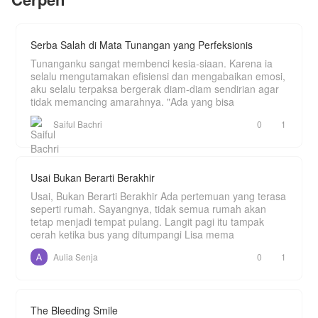
dalam dirinya, Yan Kai memulai perjalanan
kultivasinya menuju puncak kekuatan sejati.
Serba Salah di Mata Tunangan yang Perfeksionis
Tunanganku sangat membenci kesia-siaan. Karena ia
selalu mengutamakan efisiensi dan mengabaikan emosi,
aku selalu terpaksa bergerak diam-diam sendirian agar
tidak memancing amarahnya. "Ada yang bisa
Saiful Bachri
0
1
Usai Bukan Berarti Berakhir
Usai, Bukan Berarti Berakhir Ada pertemuan yang terasa
seperti rumah. Sayangnya, tidak semua rumah akan
tetap menjadi tempat pulang. Langit pagi itu tampak
cerah ketika bus yang ditumpangi Lisa mema
Aulia Senja
0
1
The Bleeding Smile