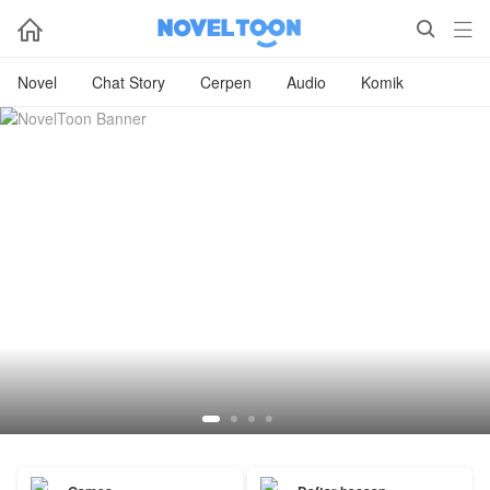



Novel
Chat Story
Cerpen
Audio
Komik