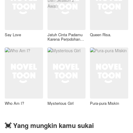
Say Love
Jatuh Cinta Padamu
Queen Risa.
Karena Perjodohan
(Revisi Dari Season 2
Awal)
Who Am I?
Mysterious Girl
Pura-pura Miskin
💓 Yang mungkin kamu sukai