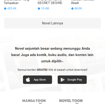
Terlupakan
SECRET DESIRE
Abadi
425.4K
10.4M
88.6K



Novel Lainnya
Novel sejumlah besar sedang menunggu Anda
baca! Juga ada komik, buku audio, dan konten lain
untuk dipilih~
Semua konten
GRATIS
! Klik di bawah untuk download!

