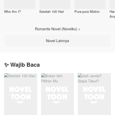
Who Am I?
Setelah 100 Hari
Pura-pura Miskin
Han
An
Romantis Novel (Novelku) >
Novel Lainnya
✨ Wajib Baca