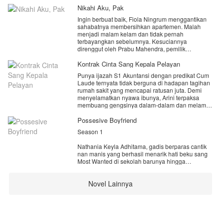
Nikahi Aku, Pak
Ingin berbuat baik, Fiola Ningrum menggantikan
sahabatnya membersihkan apartemen. Malah
menjadi malam kelam dan tidak pernah
terbayangkan sebelumnya. Kesuciannya
direnggut oleh Prabu Mahendra, pemilik
apartemen. Masalah semakin rumit ketika ia
dijemput paksa orang tua untuk dijodohkan,
Kontrak Cinta Sang Kepala Pelayan
nyatanya Fiola sedang hamil.
Punya ijazah S1 Akuntansi dengan predikat Cum
Laude ternyata tidak berguna di hadapan tagihan
“Uang yang akan kamu terima adalah bentuk
rumah sakit yang mencapai ratusan juta. Demi
tanggung jawab, jangan berharap yang lain.” ==
menyelamatkan nyawa ibunya, Arini terpaksa
Prabu Mahendra.
membuang gengsinya dalam-dalam dan melamar
menjadi kepala pelayan di penthouse mewah
milik Adrian—seorang CEO muda kaya raya yang
Possesive Boyfriend
terkenal sedingin es kutub utara.Kerja keras Arini
Season 1
yang super rapi dan cerdas perlahan menarik
perhatian sang Kakek pemilik takhta
Nathania Keyla Adhitama, gadis berparas cantik
konglomerasi. Salah paham pun terjadi. Demi
nan manis yang berhasil menarik hati beku sang
mempertahankan posisinya sebagai pewaris
Most Wanted di sekolah barunya hingga
tunggal, Adrian terpaksa berbohong dan
membuatnya tidak bisa lepas dari jeratan pemuda
mengenalkan pelayannya itu sebagai calon
tampan tersebut.
istri.Sebuah kontrak pernikahan satu tahun
Novel Lainnya
akhirnya disodorkan di atas meja marmer.Gaji
Gevano Ananda Zibrano, Most Wanted di SMA
ratusan juta, seluruh utang lunas, dengan satu
Merdeka. Memiliki wajah rupawan yang membuat
syarat mutlak: Dilarang saling jatuh
para kaum hawa terpikat. Dia dikenal dengan sifat
cinta.Mampukah Arini bertahan menghadapi sikap
arogan dan kejamnya, membuatnya ditakuti oleh
dingin sang konglomerat di bawah satu atap yang
semua Murid. Namun, apa jadinya jika ia