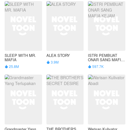
SLEEP WITH MR.
ALEA STORY
ISTRI PEMBUAT
MAFIA
ONAR SANG MAFIA
3.9M

KEJAM
25.8M
597.7K


Grandmaster Yang
THE BROTHER'S
Warisan Kulivator