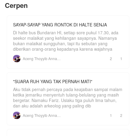
sama? Ataukah pernikahan pura-pura ini justru
Cerpen
menyukai siswi baru yang berani menantangnya?
akan mencairkan hati sang es kutub utara yang
selama ini membeku?
***
"Jadi pacar gua, atau gua dorong lo dari sini!"
SAYAP-SAYAP YANG RONTOK DI HALTE SENJA
Gevano Ananda Zibrano.
Di halte bus Bundaran HI, setiap sore pukul 17.30, ada
"Jangan!! Oke, oke gua mau jadi pacar lo!"
seekor malaikat yang kehilangan sayapnya. Namanya
Nathania Keyla Adhitama.
bukan malaikat sungguhan, tapi itu sebutan yang
diberikan orang-orang kepadanya karena wajahnya
Season 2
Aceng Thoyyib Annawawy
2
1
Gevano semakin over protective terhadap istrinya.
Apalagi ketika Thania sedang mengandung buah
hati mereka. Pria muda itu tidak membiarkan
Thania bebas.
"SUARA RUH YANG TAK PERNAH MATI"
Apa yang dilakukan wanita itu harus atas izin
Aku tidak pernah percaya pada keajaiban sampai malam
darinya. Tidak ada penolakan atau pun bantahan!
ketika jemariku menyentuh tulang-belulang yang masih
bergetar. Namaku Fariz. Usiaku tiga puluh lima tahun,
***
dan aku adalah arkeolog yang paling dib
"Gevan, pengen seblak."
Aceng Thoyyib Annawawy
1
2
"Nggak! Nggak ada seblak-seblak segala!"