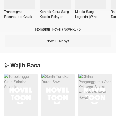
Transmigrasi:
Kontrak Cinta Sang
Misaki Sang
Ran
Pesona Istri Galak
Kepala Pelayan
Legenda (Wind
Ta
Breaker)
Romantis Novel (Novelku) >
Novel Lainnya
✨ Wajib Baca