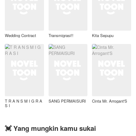
Wedding Contract
Transmigrasi!!
Kita Sepupu
T R A N S M I G R A
SANG PERMAISURI
Cinta Mr. Arrogant'S
S I
💓 Yang mungkin kamu sukai