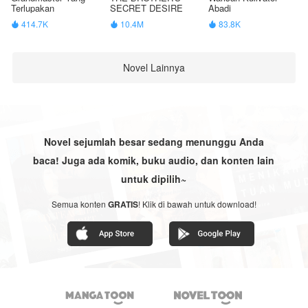
Terlupakan
SECRET DESIRE
Abadi
414.7K
10.4M
83.8K



Novel Lainnya
Novel sejumlah besar sedang menunggu Anda
baca! Juga ada komik, buku audio, dan konten lain
untuk dipilih~
Semua konten
GRATIS
! Klik di bawah untuk download!

