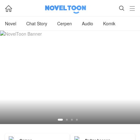



Novel
Chat Story
Cerpen
Audio
Komik