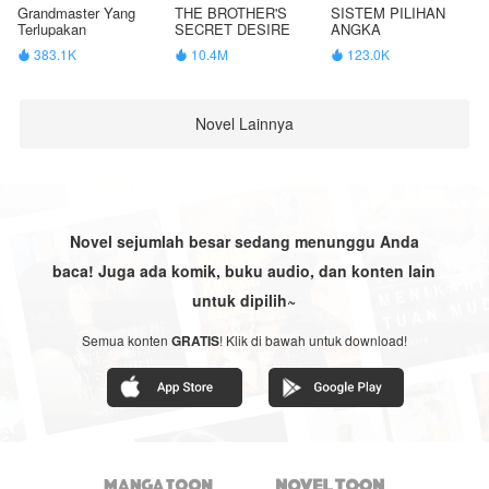
Grandmaster Yang
THE BROTHER'S
SISTEM PILIHAN
Terlupakan
SECRET DESIRE
ANGKA
383.1K
10.4M
123.0K



Novel Lainnya
Novel sejumlah besar sedang menunggu Anda
baca! Juga ada komik, buku audio, dan konten lain
untuk dipilih~
Semua konten
GRATIS
! Klik di bawah untuk download!