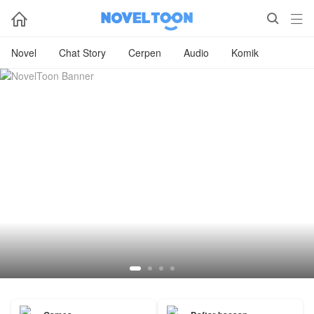



Novel
Chat Story
Cerpen
Audio
Komik