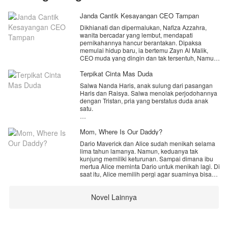
Janda Cantik Kesayangan CEO Tampan
Dikhianati dan dipermalukan, Nafiza Azzahra,
wanita bercadar yang lembut, mendapati
pernikahannya hancur berantakan. Dipaksa
memulai hidup baru, ia bertemu Zayn Al Malik,
CEO muda yang dingin dan tak tersentuh, Namun,
sesuatu dalam diri Nafiza menarik Zayn,
membuatnya mempertanyakan keyakinannya. Di
Terpikat Cinta Mas Duda
tengah luka masa lalu, benih-benih asmara mulai
Salwa Nanda Haris, anak sulung dari pasangan
bersemi. Mampukah Zayn meluluhkan hati Nafiza
Haris dan Raisya. Salwa menolak perjodohannya
yang sedang terluka? Dan bisakah mereka
dengan Tristan, pria yang berstatus duda anak
menemukan cinta sejati di tengah badai
satu.
pengkhianatan?
Awalnya Salwa sangat menolak lamaran tersebut.
Ia beralasan tak ingin dibanding-bandingkan
Mom, Where Is Our Daddy?
dengan mantan istrinya. Padahal saat itu ia belum
Dario Maverick dan Alice sudah menikah selama
sama sekali tahu yang namanya Tristan.
lima tahun lamanya. Namun, keduanya tak
kunjung memiliki keturunan. Sampai dimana ibu
Namun pernikahan mereka terpaksa dilakukan
mertua Alice meminta Dario untuk menikah lagi. Di
secara mendadak lantaran permintaan terakhir
saat itu, Alice memilih pergi agar suaminya bisa
dari Papa Tristan yang merupakan sahabat karib
menikah lagi.
dari Haris.
Novel Lainnya
Namun, siapa sangka. Jika dirinya pergi ternyata
Sebagai seorang anak yang baik, akhirnya Salwa
sedang dalam keadaan sedang mengandung.
menyetujui pernikahan tersebut.
Alice tidak membatalkan kepergian nya, justru dia
melanjutkan kepergian dan meninggalkan
Hal itu tidak pernah terpikir dalam benak Salwa.
cintanya.