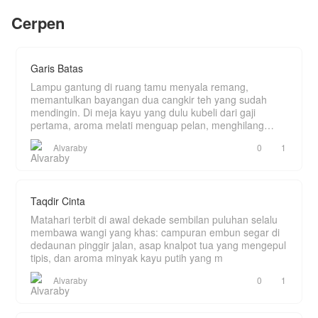
Namun ia tidak menyangka, pernikahannya
dengan Tristan tidak seburuk yang dia bayangkan.
Cerpen
Apakah nantinya Dario dan Alice akan bertemu?
Akhirnya keduanya hidup bahagia.
Bagaimana status pernikahan mereka setelah
Alice memutuskan untuk pergi? Apakah Dario
memilih menikah lagi ketika istri nya pergi,
ataukah justru mencarinya?
Garis Batas
BACA SEGERA!!!
Lampu gantung di ruang tamu menyala remang,
memantulkan bayangan dua cangkir teh yang sudah
mendingin. Di meja kayu yang dulu kubeli dari gaji
pertama, aroma melati menguap pelan, menghilang
ditelan k
Alvaraby
0
1
Taqdir Cinta
Matahari terbit di awal dekade sembilan puluhan selalu
membawa wangi yang khas: campuran embun segar di
dedaunan pinggir jalan, asap knalpot tua yang mengepul
tipis, dan aroma minyak kayu putih yang m
Alvaraby
0
1