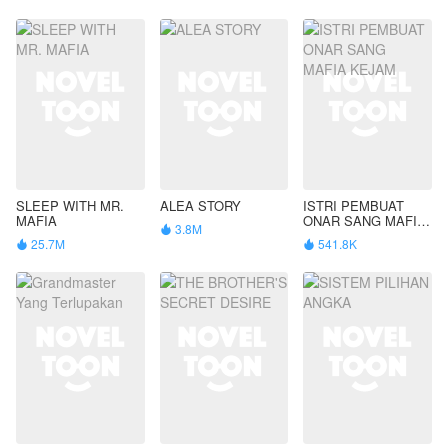
SLEEP WITH MR.
ALEA STORY
ISTRI PEMBUAT
MAFIA
ONAR SANG MAFIA
3.8M

KEJAM
25.7M
541.8K

