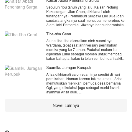
Kaisar Abadi Penentang Surga
Sepuluh ribu tahun yang lalu, Kaisar Pedang
Kekosongan, Jian Chen, dikhianati oleh
tunangannya (Permaisuri Surgawi Luo Xue) dan
saudara angkatnya saat mencoba menerobos ke
Alam Ilahi Primordial. Jiwanya hancur berantakan.
Namun, setetes Darah Primordial misterius yang
ia temukan di Reruntuhan Kekacauan
Tiba-tiba Cerai
menyelamatkan satu fragmen jiwanya.
Aluna tiba-tiba diceraikan oleh suami nya
Wardana, tepat saat anniversary pernikahan
Sepuluh ribu tahun kemudian, Jian Chen
mereka yang ke 7 tahun. Padahal malam itu
terbangun di tubuh seorang pemuda bernama
dijadikan Luna sebagai momen untuk membagi
sama di Benua Bintang Jatuh (Dunia Fana
kabar bahagia, kalau ia telah sembuh dari sakit
terendah). Pemuda ini dikenal sebagai "Sampah
kanker yang menyerangnya selama 4 tahun
Bawaan" yang meridiannya hancur. Dengan
terakhir.
Suamiku Juragan Kerupuk
ingatan masa lalunya, pengetahuan alkimia
Wardana mengatakan ingin menikahi Anita Yang
tingkat dewa, dan teknik kultivasi terlarang Seni
Arisa dikhianati calon suaminya sendiri di hari
sedang hamil anak kakak nya, Tapi fakta baru
Melahap Surga Primordial, Jian Chen memulai
pernikahan. Namun karena tak mau malu, Arisa
terungkap, keluarga Wardana menginginkan
kembali langkahnya dari bawah. Ia bersumpah
memutuskan menikahi pemuda desa bernama
kematiannya, dapatkah Luna mengungkap tabir
untuk membelah langit, menghancurkan para
Ogi, yang diketahui juga sebagai murid favorit
misteri yang keluarga Wardana sembunyikan?
pengkhianat yang kini telah menjadi Penguasa
ayahnya Arisa dulu.
Surga, dan mengungkap rahasia sejati di balik
Yuuk dukung karya terbaru aku.. jangan lupa
Darah Primordial.
Ogi yang sepenuhnya punya usaha kerupuk di
subscribe nya ya..
Novel Lainnya
desa, membawa Arisa untuk ikut tinggal
dengannya ke desa. Saat itulah kehidupan Arisa
karena subscribe kan kalian sangat berarti untuk
berubah drastis.
menambah imun biar lebih semangat lanjutin
cerita nya❤️🙏
"Suara apa itu, Kang? Aku nggak bisa tidur," bisik
Arisa sambil menghimpitkan badannya ke dekat
Ogi.