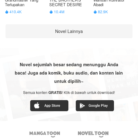
Terlupakan
SECRET DESIRE
Abadi
410.4K
10.4M
82.9K



Novel Lainnya
Novel sejumlah besar sedang menunggu Anda
baca! Juga ada komik, buku audio, dan konten lain
untuk dipilih~
Semua konten
GRATIS
! Klik di bawah untuk download!

