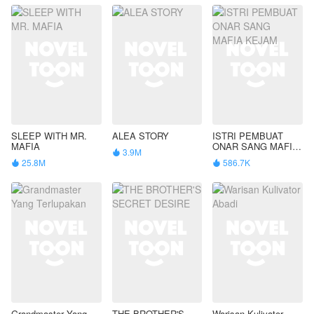
SLEEP WITH MR.
ALEA STORY
ISTRI PEMBUAT
MAFIA
ONAR SANG MAFIA
3.9M

KEJAM
25.8M
586.7K


Grandmaster Yang
THE BROTHER'S
Warisan Kulivator