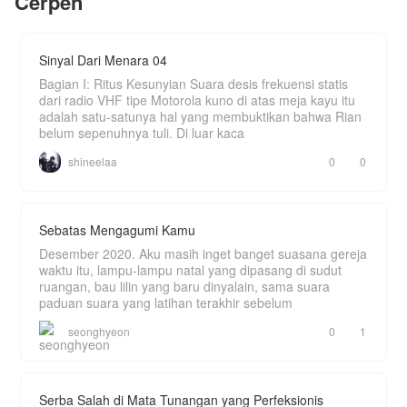
Cerpen
"Itu cuman suara burung hantu atuh, Neng..."
sahut Ogi berusaha tenang.
Sinyal Dari Menara 04
"Kompor gasnya mana, Kang?"
Bagian I: Ritus Kesunyian Suara desis frekuensi statis
"Di sini masaknya masih pakai kayu atuh, Neng..."
dari radio VHF tipe Motorola kuno di atas meja kayu itu
adalah satu-satunya hal yang membuktikan bahwa Rian
"Ini kenapa sinyalnya nggak ada, Kang? Aku
belum sepenuhnya tuli. Di luar kaca
butuh wifi!"
shineelaa
0
0
"Di sini wifi belum ada atuh, Neng. Kalau mau
sinyal pun harus naik ke tebing dulu."
Banyak pengalaman baru yang harus dilalui Arisa.
Bagaimana kisah romantis dan kekocakkan
Sebatas Mengagumi Kamu
mereka tinggal di desa?
Desember 2020. Aku masih inget banget suasana gereja
waktu itu, lampu-lampu natal yang dipasang di sudut
ruangan, bau lilin yang baru dinyalain, sama suara
paduan suara yang latihan terakhir sebelum
seonghyeon
0
1
Serba Salah di Mata Tunangan yang Perfeksionis