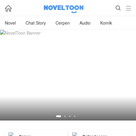



Novel
Chat Story
Cerpen
Audio
Komik