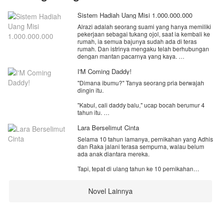
Sistem Hadiah Uang Misi 1.000.000.000
Alrazi adalah seorang suami yang hanya memiliki
pekerjaan sebagai tukang ojol, saat ia kembali ke
rumah, ia semua bajunya sudah ada di teras
rumah. Dan istrinya mengaku telah berhubungan
dengan mantan pacarnya yang kaya.
Ia di usir dari rumah, dan motornya di ambil,
I'M Coming Daddy!
akhirnya ia pun pergi dari rumah tersebut. Tak
"Dimana ibumu?" Tanya seorang pria berwajah
sengaja ia menendang sebuah kotak misterius,
dingin itu.
yang ternyata ada sistem.
"Kabul, cali daddy balu," ucap bocah berumur 4
Dengan adanya sistem, hidupnya berubah total
tahun itu.
menjadi lebih baik.
Lara Berselimut Cinta
Filbert Revino, anak kecil berumur 4 tahun yang
Selama 10 tahun lamanya, pernikahan yang Adhis
mencari ayah kandungnya. Hingga dia bertemu
dan Raka jalani terasa sempurna, walau belum
dengan Gilbert Ray Greyson, pria dingin dan
ada anak diantara mereka.
datar. Yang ternyata adalah ayah kandung dari
Revin.
Tapi, tepat di ulang tahun ke 10 pernikahan
mereka, Adhis mengetahui bahwa Raka telah
"Dia putraku kan?! Revin putraku! Selama ini kau
memiliki seorang anak bersama istri sirinya.
kabur dan menyembunyikan benihku?! Kau
Novel Lainnya
sangat keterlaluan Emily!" Bentak Gilbert pada
Masihkah Adhis bertahan dalam peliknya kisah
seorang wanita yang menatapnya dengan
rumah tangganya? menelan pahitnya empedu
tangisan.
diantara manisnya kata-kata cinta dari Raka?