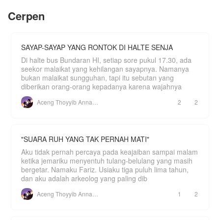
"Maafkan aku." Hanya kata itu yang mampu wanita
Atau, memilih meladeni Dean, mantan kekasih
bernama Emily Beriana. Istri Gilbert yang pergi
Cerpen
serta calon tunangannya dimasa lalu.
tanpa sebuah pesan apapun.
Bagaimana pertemuan mereka kembali setelah 5
SAYAP-SAYAP YANG RONTOK DI HALTE SENJA
tahun lamanya? Apakah usaha Revin untuk
menyatukan orang tuanya berhasil? Apakah tidak
Di halte bus Bundaran HI, setiap sore pukul 17.30, ada
dan harus hidup pada salah satunya?
seekor malaikat yang kehilangan sayapnya. Namanya
Yang kepo langsung cusss baca aja, di jamin
bukan malaikat sungguhan, tapi itu sebutan yang
kucu, baper, sedih, campur aduk deh.
diberikan orang-orang kepadanya karena wajahnya
PERINGATAN!!! HANYA CERITA FIKTIF BELAKA,
Aceng Thoyyib Annawawy
2
2
KARANGAN DARI AUTHOR. BUKAN K
"SUARA RUH YANG TAK PERNAH MATI"
Aku tidak pernah percaya pada keajaiban sampai malam
ketika jemariku menyentuh tulang-belulang yang masih
bergetar. Namaku Fariz. Usiaku tiga puluh lima tahun,
dan aku adalah arkeolog yang paling dib
Aceng Thoyyib Annawawy
1
2