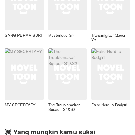
SANG PERMAISURI
Mysterious Girl
Transmigrasi Queen
Ve
MY SECERTARY
The Troublemaker
Fake Nerd Is Badgirl
Squad [ S1&S2 ]
💓 Yang mungkin kamu sukai