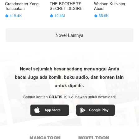
Grandmaster Yang
THE BROTHER'S
Warisan Kulivator
Terlupakan
SECRET DESIRE
Abadi
419.4K
10.4M
85.6K



Novel Lainnya
Novel sejumlah besar sedang menunggu Anda
baca! Juga ada komik, buku audio, dan konten lain
untuk dipilih~
Semua konten
GRATIS
! Klik di bawah untuk download!