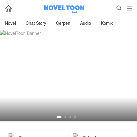



Novel
Chat Story
Cerpen
Audio
Komik