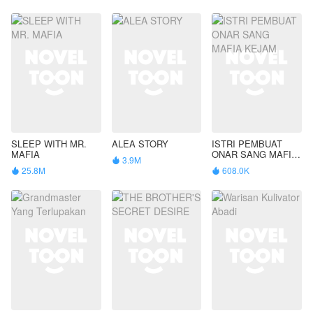
SLEEP WITH MR.
ALEA STORY
ISTRI PEMBUAT
MAFIA
ONAR SANG MAFIA
3.9M

KEJAM
25.8M
608.0K

