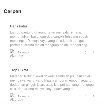
Cairan Dewa Tingkat 1!]
Di halaman belakang Istana Kerajaan Zhao,
Cerpen
Satu tetes cairan itu mampu mengubah tanah
bunga persik sedang bermekaran dengan
beracun menjadi Lahan Surgawi.
indahnya. Angin musim semi berhembus sejuk.
. Satu tetes lagi mampu membuat tanaman mati
Di atas hamparan tikar bambu yang mewah,
tumbuh kembali dengan khasiat luar biasa,
seorang anak laki-laki berusia tiga tahun sedang
Garis Batas
dengan cairan ini dia menjadi petani sultan
duduk diam menatap kelopak bunga yang jatuh.
Wajahnya sangat tampan namun memancarkan
Lampu gantung di ruang tamu menyala remang,
ketenangan yang tidak wajar untuk anak
memantulkan bayangan dua cangkir teh yang sudah
seusianya. Matanya hitam pekat, sedalam lautan
mendingin. Di meja kayu yang dulu kubeli dari gaji
malam.
pertama, aroma melati menguap pelan, menghilang
ditelan k
Ia adalah Zhao Xuan, Pangeran Ketiga dari
Alvaraby
0
1
Kerajaan Zhao.
Taqdir Cinta
Matahari terbit di awal dekade sembilan puluhan selalu
membawa wangi yang khas: campuran embun segar di
dedaunan pinggir jalan, asap knalpot tua yang mengepul
tipis, dan aroma minyak kayu putih yang m
Alvaraby
0
1