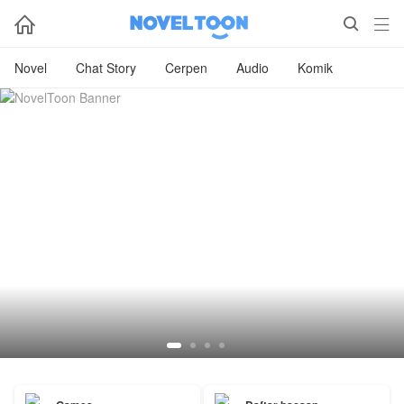



Novel
Chat Story
Cerpen
Audio
Komik