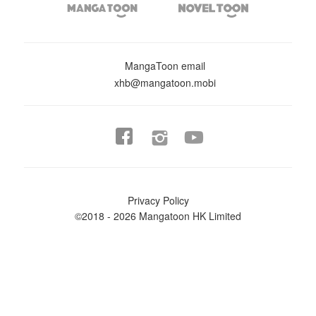


MangaToon email
xhb@mangatoon.mobi


Privacy Policy
©2018 - 2026 Mangatoon HK Limited