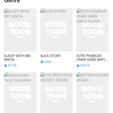
SLEEP WITH MR.
ALEA STORY
ISTRI PEMBUAT
MAFIA
ONAR SANG MAFIA
3.8M

KEJAM
25.7M
528.7K

