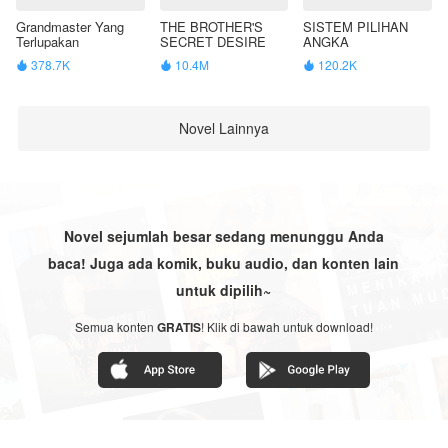
Grandmaster Yang
THE BROTHER'S
SISTEM PILIHAN
Terlupakan
SECRET DESIRE
ANGKA
378.7K
10.4M
120.2K



Novel Lainnya
Novel sejumlah besar sedang menunggu Anda
baca! Juga ada komik, buku audio, dan konten lain
untuk dipilih~
Semua konten
GRATIS
! Klik di bawah untuk download!