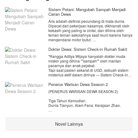
Sistem Petani: Mengubah Sampah Menjadi
Cairan Dewa
Aris adalah definisi pecundang di mata dunia.
Dipecat dari pekerjaan kasarnya, dikhianati oleh
kekasih yang paling ia cintai, dan dihina oleh
teman-teman sekolahnya saat reuni karena hanya
mengendarai motor butut.
Satu-satunya harta yang ia miliki hanyalah
Dokter Dewa: Sistem Check-in Rumah Sakit
sebidang tanah warisan kakeknya di pinggiran
"Rangga Aditya Wijaya hanyalah dokter muda
kota.
miskin yang dihina ""sampah"" oleh mantan
pacarnya dan anak pejabat.
Namun, harapan Aris hancur saat ia kembali.
Tapi saat pasien sekarat di UGD, sebuah sistem
Tanah yang ia impikan menjadi tempat tinggal
misterius aktif dalam dirinya — Sistem Check-in
yang tenang, telah berubah menjadi gunung
Dokter Dewa.
sampah ilegal—sebuah "borok" kota yang
Setiap kali ia check-in di situasi darurat, ia
Penerus Warisan Dewa Season 2
dikuasai mafia dan oknum korup.
mendapatkan keahlian bedah kelas dunia, uang
(PENERUS WARISAN DEWA SEASON 2)
ratusan juta, dan resep obat revolusioner.
Di titik terendah hidupnya, sebuah suara dingin
Dari nol, Rangga akan mengguncang seluruh
bergema di kepalanya:
Tiga Tahun Kemudian.
dunia kedokteran."
Dunia Tianyun, Alam Fana. Kerajaan Zhao.
[Ding! Sistem Petani Sultan Diaktifkan!]
Ini adalah sebuah dunia yang tidak memiliki
[Misi Pemula : bersihkan 10 KG sampah]
konsep Qi, tidak ada kultivator yang membelah
Novel Lainnya
gunung, dan tidak ada dewa yang menginjak-injak
[Hadiah : alat penyulingan esensi Cairan dewa]
langit. Ini adalah alam yang murni fana, di mana
baja dan kuda adalah senjata tertinggi, dan umur
[Mulai Proses Penyulingan... Menghasilkan:
seratus tahun adalah sebuah mukjizat.