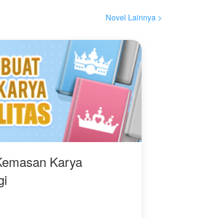
naik—hingga jadi
penguasa dunia baru?
Novel Lainnya >
Kemasan Karya
gi