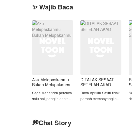
✨ Wajib Baca
Aku Melepaskanmu
DITALAK SESAAT
P
Bukan Melupakanmu
SETELAH AKAD
S
Saga Mahendra percaya
Raya Aprillia Safitri tidak
S
satu hal, pengkhianatan
pernah membayangkan
d
tidak pernah memiliki
bahwa hari yang
ci
alasan. Itulah yang ia
seharusnya menjadi
y
yakini sejak hari ia
awal kebahagiaannya
p
💭Chat Story
melihat Sahira, wanita
justru berubah menjadi
d
yang ia cintai,
awal dari
a