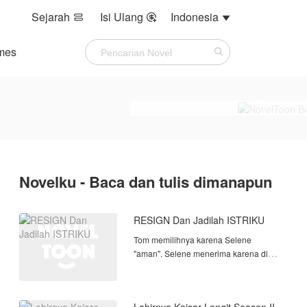
Sejarah
Isi Ulang
Indonesia



mes
Novelku - Baca dan tulis dimanapun
RESIGN Dan Jadilah ISTRIKU
Tom memilihnya karena Selene
"aman". Selene menerima karena dia
butuh uang. Mereka berdua tak siap
untuk yang terjadi selanjutnya.