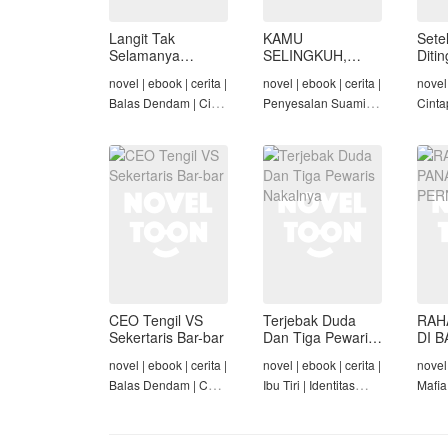
Langit Tak
KAMU
Sete
Selamanya
SELINGKUH,
Diti
Mendung,
KAMU
novel | ebook | cerita |
novel | ebook | cerita |
novel 
Seraphina
BANGKRUT
Balas Dendam | Cinta
Penyesalan Suami |
Cinta
Seiring Waktu |
Identitas Tersembunyi
Rich/
Penyesalan Suami
| Balas Dendam |
Cinta
Tamat
Tama
CEO Tengil VS
Terjebak Duda
RAH
Sekertaris Bar-bar
Dan Tiga Pewaris
DI B
Nakalnya
PER
novel | ebook | cerita |
novel | ebook | cerita |
novel 
Balas Dendam | CEO
Ibu Tiri | Identitas
Mafia
| Mafia | Tamat
Tersembunyi | Mafia |
Dend
Tamat
Cinta