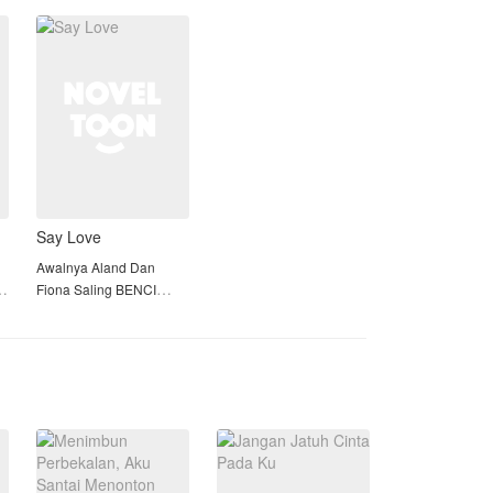
.
keluarganya. Ragu dan
curiga, Radity
Say Love
Awalnya Aland Dan
ng
Fiona Saling BENCI
namun akhirnya saling
CINTA hanya saja malu
untuk MENGATAKAN
p
CINTA.
Mau tau cerita Mereka?
Ya Baca Dooong!!