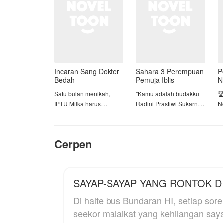
maksud oleh keluarg
tidak ada yang mau
kan??
Incaran Sang Dokter
Sahara 3 Perempuan
P
Bedah
Pemuja Iblis
N
Satu bulan menikah,
"Kamu adalah budakku

IPTU Milka harus
Radini Prastiwi Sukarna
N
menelan kenyataan
dan kamu tidak akan bisa
pahit. Kesetiaannya
lepas dari
D
dibalas pengkhianatan
cengkramanku!"
r
Cerpen
keji oleh sang suami,
"Aku adalah abdi setiamu
j
Vando, yang diam-diam
wahai iblis..."
L
bermain gila dengan
Radini Prastiwi Sumarna,
ad
sahabatnya sendiri.
seorang perempuan
L
SAYAP-SAYAP YANG RONTOK DI
keturunan bangsawan
d
Hancur dan menangis di
yang menjadi pewaris
su
Di halte bus Bundaran HI, setiap sore
trotoar dengan seragam
sebuah tradisi keluarga,
o
seekor malaikat yang kehilangan sa
dinasnya, Milka tak tahu
bukan tradisi
h
bahwa air matanya
sembarangan karena
b