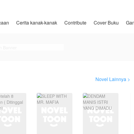
caan
Cerita kanak-kanak
Contribute
Cover Buku
Ga
Novel Lainnya >