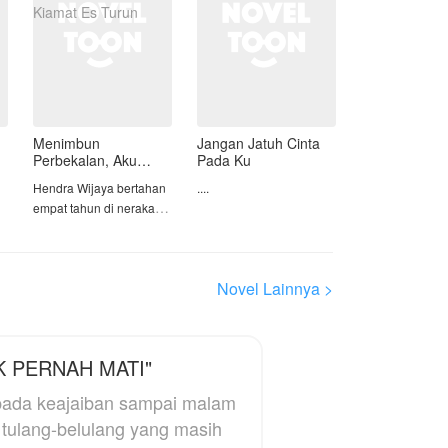
Menimbun
Jangan Jatuh Cinta
Perbekalan, Aku
Pada Ku
Santai Menonton
Hendra Wijaya bertahan
....
Kiamat Es Turun
empat tahun di neraka
beku pasca-kiamat,
hingga orang terdekat
meracuninya. Ia terlahir
Novel Lainnya >
kembali tiga bulan
sebelum bencana—kini
hafal jadwal gelombang
.
panas, banjir, dan badai
K PERNAH MATI"
−50°C.
 pada keajaiban sampai malam
Kali ini ia bersiap di
 tulang-belulang yang masih
bunker mewah, sambil
menyaksikan dunia