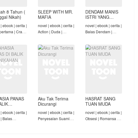
lah 8 Tahun (
SLEEP WITH MR.
DENDAM MANIS
nggal Nikah)
MAFIA
ISTRI YANG
DIMADU
| ebook | cerita |
novel | ebook | cerita |
novel | ebook | cerita |
pertama | Crazy
Action | Duda |
Balas Dendam |
Konglomerat |
Roman-Angst Mafia |
Penyesalan Suami |
 Seiring Waktu |
Tamat
CEO | Tamat
t
ASIA PANAS
Aku Tak Terima
HASRAT SANG
ALIK
Dicurangi
TUAN MUDA
NIKAHAN
| ebook | cerita |
novel | ebook | cerita |
novel | ebook | cerita |
 | Balas
Penyesalan Suami |
Obsesi | Romansa |
am | Diam-Diam
Penyesalan Keluarga
Pembantu | Tamat
| Mandul | Tamat