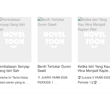
embalasan Senyap
Benih Tertukar Duren
Ketika Istri Yang Kau
ang Istri Sah
Sawit
Hina Menjadi Kapte
Pilot
elama ini Tania hidup
🏅 JUARA YAAW 2026
🏆🥉Juara 3 YAAW 202
alam peran yang ia
PERIODE 1
Periode 1🥉🏆
ptakan sendiri: istri
ang sempurna,
Demi tidak dijual pada
Demi cinta, Kataleya rel
endamping yang setia,
pria beristri, Sienna
meninggalkan kokpit d
an wanita yang selalu
Anindita nekat
menyerahkan mimpinya
da di belakang
melakukan prosedur bayi
menjadi Kapten Pilot