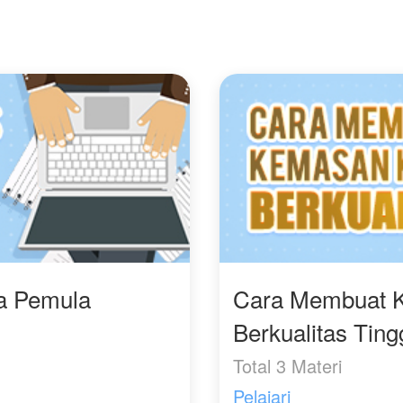
arapkan menjadi
"Dikira Montir Ternyata
kakaknya terpaksa
asangan di masa
Sultan" di karya Moms
menikahinya.
epan, menjadikannya
TZ, bukan yang lain.
emakin kuat dan tegar
alam mengejar
mpiannya.
etelah menyerap
ustika Naga, segala
ahasia alam kehidupan
erada di dalam dirinya
ngga ia melintasi tiga
lam kehidupan dan
enj
ra Pemula
Cara Membuat 
Berkualitas Ting
Total 3 Materi
Pelajari