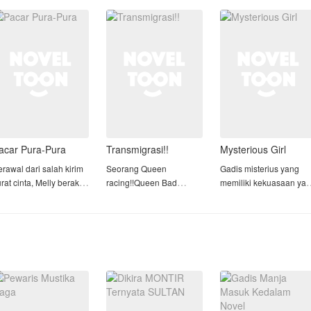
uaminya. Ia rela menepi
tabung. Baginya,
pada suaminya, Arkana
ari sorot lampu demi
kehamilan adalah
Ia memilih menjadi istri
esuksesa
menuju kebebasan.
dan ibu, mengorbankan
Namun, kesalahan medis
karie
fatal meng
acar Pura-Pura
Transmigrasi!!
Mysterious Girl
rawal dari salah kirim
Seorang Queen
Gadis misterius yang
rat cinta, Melly berakhir
racing!!Queen Bad
memiliki kekuasaan ya
elakukan perjanjian
Girl!!yang Super duper
tertinggi dan banyak di
engan kakak kelasnya,
terkenal di Amerika..
takuti orang orang. Dia
rgas
Pada malam hari itu
terkenal dengan
dinyatakan
kekejamannya terhada
rjanjian itu
meninggal...tapi jiwa
musuhnya.
enyebutkan, jika Melly
masih ada dan sedang
kan membantu Argas
terbangun dinegara
Dia memiliki sihir abadi
enjauhi seorang gadis
rumah sakit yang
yang di turunkan oleh
ang terus men
berbeda!!
nenek ny