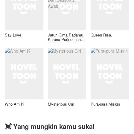
Say Love
Jatuh Cinta Padamu
Queen Risa.
Karena Perjodohan
(Revisi Dari Season 2
Awal)
Who Am I?
Mysterious Girl
Pura-pura Miskin
💓 Yang mungkin kamu sukai