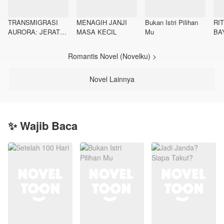
TRANSMIGRASI
MENAGIH JANJI
Bukan Istri Pilihan
RI
AURORA: JERAT
MASA KECIL
Mu
BA
GAIRAH LIAR
SANG TIRAN
Romantis Novel (Novelku) >
KAELEN AZRAEL
Novel Lainnya
✨ Wajib Baca