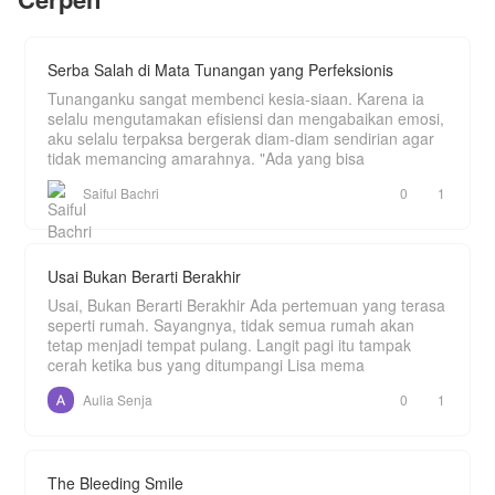
dalam dirinya, Yan Kai memulai perjalanan
kultivasinya menuju puncak kekuatan sejati.
Serba Salah di Mata Tunangan yang Perfeksionis
Tunanganku sangat membenci kesia-siaan. Karena ia
selalu mengutamakan efisiensi dan mengabaikan emosi,
aku selalu terpaksa bergerak diam-diam sendirian agar
tidak memancing amarahnya. "Ada yang bisa
Saiful Bachri
0
1
Usai Bukan Berarti Berakhir
Usai, Bukan Berarti Berakhir Ada pertemuan yang terasa
seperti rumah. Sayangnya, tidak semua rumah akan
tetap menjadi tempat pulang. Langit pagi itu tampak
cerah ketika bus yang ditumpangi Lisa mema
Aulia Senja
0
1
The Bleeding Smile