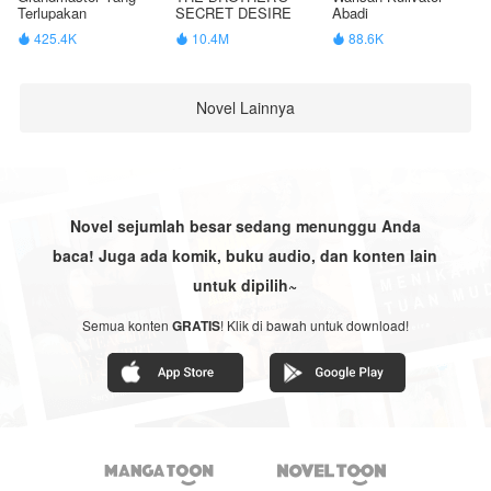
Terlupakan
SECRET DESIRE
Abadi
425.4K
10.4M
88.6K



Novel Lainnya
Novel sejumlah besar sedang menunggu Anda
baca! Juga ada komik, buku audio, dan konten lain
untuk dipilih~
Semua konten
GRATIS
! Klik di bawah untuk download!

