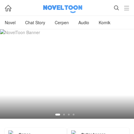



Novel
Chat Story
Cerpen
Audio
Komik