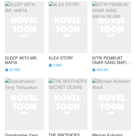
SLEEP WITH MR.
ALEA STORY
ISTRI PEMBUAT
MAFIA
ONAR SANG MAFIA
3.9M

KEJAM
25.9M
624.2K


Grandmaster Yang
THE BROTHER'S
Warisan Kulivator