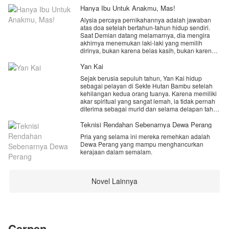
Hanya Ibu Untuk Anakmu, Mas!
Alysia percaya pernikahannya adalah jawaban
atas doa setelah bertahun-tahun hidup sendiri.
Saat Demian datang melamarnya, dia mengira
akhirnya menemukan laki-laki yang memilih
dirinya, bukan karena belas kasih, bukan karena
keadaan, melainkan karena cinta.
Yan Kai
Namun kenyataan yang menunggunya jauh lebih
Sejak berusia sepuluh tahun, Yan Kai hidup
menyakitkan. Demian adalah duda muda dengan
sebagai pelayan di Sekte Hutan Bambu setelah
seorang anak kecil yang kehilangan sosok ibu.
kehilangan kedua orang tuanya. Karena memiliki
Dan Alysia baru menyadari satu hal setelah resmi
akar spiritual yang sangat lemah, ia tidak pernah
menjadi istrinya. Dia tidak pernah benar-benar
diterima sebagai murid dan selama delapan tahun
hadir sebagai perempuan yang dicintai. Dia hanya
hanya menjadi sasaran penghinaan,
dipilih karena dianggap paling tepat menjadi ibu
perundungan, serta siksaan dari para murid sekte.
Teknisi Rendahan Sebenarnya Dewa Perang
bagi anak Demian. Arkhasa.
Hidupnya dipenuhi penderitaan, hingga suatu hari
Pria yang selama ini mereka remehkan adalah
sebuah tugas sederhana membersihkan
“Aku menikahimu supaya anakku punya ibu.”
Dewa Perang yang mampu menghancurkan
perpustakaan kuno mengubah takdirnya
Kalimat itu mengubah segalanya.
kerajaan dalam semalam.
selamanya.
Untuk pertama kalinya, Alysia memilih berhenti
menunggu dicintai. Dia memutuskan pergi, meski
Sebuah buku misterius membawanya ke Dimensi
harus meninggalkan anak yang sudah dia sayangi
Tak Berujung, tempat seekor Naga Kegelapan
Novel Lainnya
seperti darah daging sendiri.
kuno disegel sejak ribuan tahun lalu akibat perang
besar antara ras naga dan para dewa. Yan Kai
Namun saat Alysia benar-benar menjauh, Demian
mendapatkan secuil kekuatan naga itu hingga
mulai menyadari sesuatu yang terlambat dia
mengubah akar spiritualnya yang sebelumnya
pahami.
cacat menjadi fondasi yang luar biasa. Tanpa
mengetahui rahasia besar yang kini tersembunyi
Cerpen