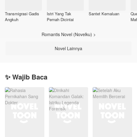
Transmigrasi Gadis
Istri Yang Tak
Santet Kemaluan
Que
Angkuh
Pernah Dicintai
Maf
Romantis Novel (Novelku) >
Novel Lainnya
✨ Wajib Baca