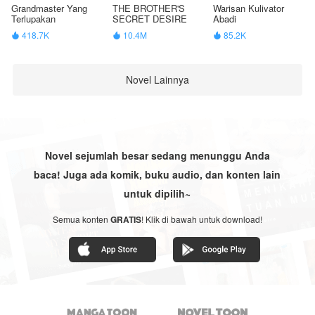
Grandmaster Yang
THE BROTHER'S
Warisan Kulivator
Terlupakan
SECRET DESIRE
Abadi
418.7K
10.4M
85.2K



Novel Lainnya
Novel sejumlah besar sedang menunggu Anda
baca! Juga ada komik, buku audio, dan konten lain
untuk dipilih~
Semua konten
GRATIS
! Klik di bawah untuk download!