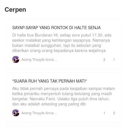
Akankah akhirnya Alena bisa bahagia?
Cerpen
Kisah ini adalah journey untuk wanita yang
tersakiti...
SAYAP-SAYAP YANG RONTOK DI HALTE SENJA
Di halte bus Bundaran HI, setiap sore pukul 17.30, ada
seekor malaikat yang kehilangan sayapnya. Namanya
bukan malaikat sungguhan, tapi itu sebutan yang
diberikan orang-orang kepadanya karena wajahnya
Aceng Thoyyib Annawawy
2
1
"SUARA RUH YANG TAK PERNAH MATI"
Aku tidak pernah percaya pada keajaiban sampai malam
ketika jemariku menyentuh tulang-belulang yang masih
bergetar. Namaku Fariz. Usiaku tiga puluh lima tahun,
dan aku adalah arkeolog yang paling dib
Aceng Thoyyib Annawawy
1
2