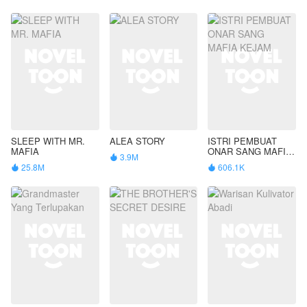
SLEEP WITH MR.
ALEA STORY
ISTRI PEMBUAT
MAFIA
ONAR SANG MAFIA
3.9M

KEJAM
25.8M
606.1K

