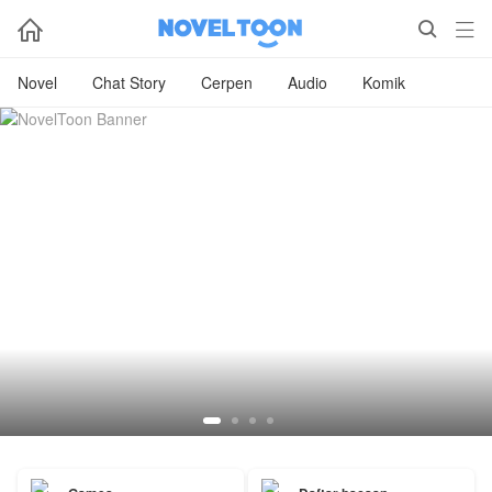



Novel
Chat Story
Cerpen
Audio
Komik