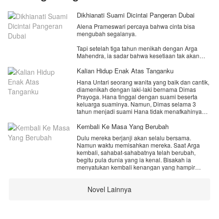
Dikhianati Suami Dicintai Pangeran Dubai
Alena Prameswari percaya bahwa cinta bisa
mengubah segalanya.
Tapi setelah tiga tahun menikah dengan Arga
Mahendra, ia sadar bahwa kesetiaan tak akan
berarti bila hanya satu pihak yang berjuang.
Kalian Hidup Enak Atas Tanganku
Saat pengkhianatan terbongkar, Alena memilih
Hana Untari seorang wanita yang baik dan cantik,
pergi. Ia menerima proyek desain di Dubai...
diamenikah dengan laki‑laki bernama Dimas
tempat baru, awal baru.
Prayoga. Hana tinggal dengan suami beserta
keluarga suaminya. Namun, Dimas selama 3
Tanpa disangka pertemuan profesional dengan
tahun menjadi suami Hana tidak menafkahinya
seorang pangeran muda, Fadil Al-Rashid,
dengan layak, dia beralasan jika Hana juga
membuka lembaran hidup yang tak pernah ia
mempunyai penghasilan yang cukup. Dimas
Kembali Ke Masa Yang Berubah
bayangkan.
menghabiskan uangnya untuk kebutuhannya
Dulu mereka berjanji akan selalu bersama.
sendiri, sedangkan untuk kebutuhan ibu dan
Fadil bukan hanya pria miliarder yang memujanya
Namun waktu memisahkan mereka. Saat Arga
kakak serta adiknya semua uang dari Hana.
dengan segala kemewahan,
kembali, sahabat-sahabatnya telah berubah,
Perselingkuhan Dimas dengan orang terdekat
tetapi juga sosok yang menghargai luka-luka kecil
begitu pula dunia yang ia kenal. Bisakah ia
Hana, membuat Hana tidak bisa memaafkan
yang dulu diabaikan.
menyatukan kembali kenangan yang hampir
suaminya. Mampukah Hana menjalani biduk
hilang dan menemukan cinta yang selama ini
rumah tangga dengan Dimas?
Namun cinta baru tak selalu mudah.
menunggunya?
Ada jarak budaya, gengsi, dan masa lalu yang
Novel Lainnya
belum benar-benar selesai. Tapi kali ini, Alena tak
lari. Ia berdiri untuk dirinya sendiri... dan untuk
cinta yang lebih sehat.