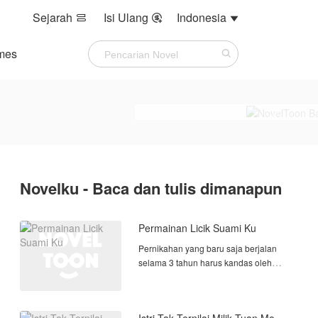
Sejarah
Isi Ulang
Indonesia



mes
Novelku - Baca dan tulis dimanapun
Permainan Licik Suami Ku
Pernikahan yang baru saja berjalan
selama 3 tahun harus kandas oleh
perselingkuhan yang suami ku
sembunyikan selama 2 tahun terakhir
ini.