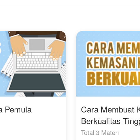
bisa mendapatkan
ketenangan karena tak
Dikhianati sebagai istri
lagi dikejar masalah
sekaligus dipermainkan
anak.
sebagai seorang ibu,
Kanisha memilih pergi
Namun baru tiga bulan
dan mengakhiri
menikah, Rania
pernikahan yang telah
dinyatakan hamil. Rania
menghancurkan
bahagia, tapi juga
hidupnya. Dengan teka
cemas. Bagaimana kalau
untuk bangkit, Kanisha
kehamilannya dicurigai?
mulai membangun hidu
Karena itu Rania
baru dan membuktikan
menyembunyikan
bahwa dirinya bukan
kehamilannya. Namun,
wanita lemah yang bisa
tanpa sengaja Alvino
diinjak begitu saja.
mengetahui kehamilan
Rania.
ra Pemula
Cara Membuat 
Lalu, apakah Alvino bisa
Berkualitas Ting
menerima kehamilan
Rania?
Total 3 Materi