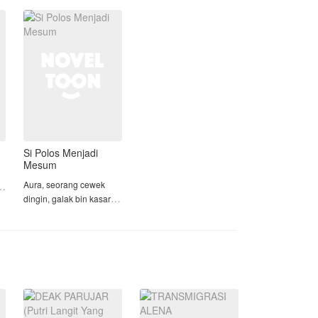
membawa istri lain.
Tanpa banyak kata, ia
memil
Si Polos Menjadi
Mesum
Aura, seorang cewek
ir
dingin, galak bin kasar
terpaksa menikahi cowok
,
culun dan polos yang
bernama Novan.
Mereka menikah karena
kesalah pahaman terjadi,
padahal umur mereka
s
saat ini baru 17 tahun, it