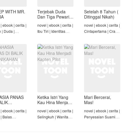
EP WITH MR.
Terjebak Duda
Setelah 8 Tahun (
IA
Dan Tiga Pewaris
Ditinggal Nikah)
Nakalnya
| ebook | cerita |
novel | ebook | cerita |
novel | ebook | cerita |
n | Duda |
Ibu Tiri | Identitas
Cintapertama | Crazy
-Angst Mafia |
Tersembunyi | Mafia |
Rich/Konglomerat |
t
Tamat
Cinta Seiring Waktu |
Tamat
ASIA PANAS
Ketika Istri Yang
Mari Bercerai,
ALIK
Kau Hina Menjadi
Mas!
NIKAHAN
Kapten Pilot
| ebook | cerita |
novel | ebook | cerita |
novel | ebook | cerita |
 | Balas
Selingkuh | Wanita
Penyesalan Suami |
am | Diam-Diam
Karir | Penyesalan
Identitas Tersembunyi
Suami | Tamat
| Penyesalan
Keluarga | Tamat