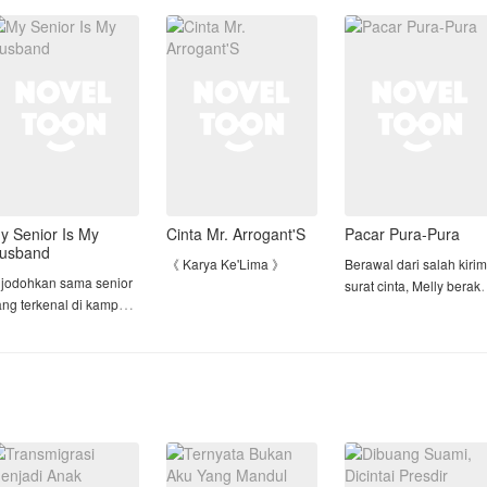
alam dia menyaksikan
buta karena kecelakaan
uaminya itu tengah
2 tahun yang lalu, Zea
Bukan hanya
erselingkuh den
begitu tulu
pernikahannya, tapi p
y Senior Is My
Cinta Mr. Arrogant'S
Pacar Pura-Pura
usband
《 Karya Ke'Lima 》
Berawal dari salah kirim
ijodohkan sama senior
surat cinta, Melly berakh
ang terkenal di kampus.
• Karya Pertama->>
melakukan perjanjian
Pacar Dingin ku yang
dengan kakak kelasnya
enasaran?
Menyebalkan
Argas
• Karya Kedua->> My
rkan dan Alya
Love Story With CEO
Perjanjian itu
erupakan musuh
Dingin
menyebutkan, jika Melly
ebuyutan di kampus.
• Karya Ke'Tiga->>
akan membantu Argas
ereka di jodohkan oleh
Kekasih GelapKu
menjauhi seorang gadi
edua orang tuanya
• Karya Ke'Empat->> [ S2
yang terus men