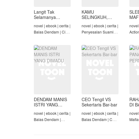
Langit Tak
KAMU
SLE
Selamanya
SELINGKUH,
MAF
Mendung,
KAMU
novel | ebook | cerita |
novel | ebook | cerita |
novel 
Seraphina
BANGKRUT
Balas Dendam | Cinta
Penyesalan Suami |
Actio
Seiring Waktu |
Identitas Tersembunyi
Roman
Penyesalan Suami
| Balas Dendam |
Tama
Tamat
DENDAM MANIS
CEO Tengil VS
RAH
ISTRI YANG
Sekertaris Bar-bar
DI B
DIMADU
PER
novel | ebook | cerita |
novel | ebook | cerita |
novel 
Balas Dendam |
Balas Dendam | CEO
Mafia
Penyesalan Suami |
| Mafia | Tamat
Dend
CEO | Tamat
Cinta