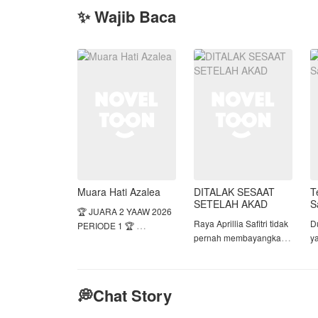
✨ Wajib Baca
Muara Hati Azalea
DITALAK SESAAT
T
SETELAH AKAD
S
🏆 JUARA 2 YAAW 2026
Raya Aprillia Safitri tidak
‎
PERIODE 1 🏆
pernah membayangkan
y
bahwa hari yang
b
Seminggu kematian
seharusnya menjadi
m
mertuanya, Azalea
awal kebahagiaannya
k
dijatuhi talak oleh Reza,
💭Chat Story
justru berubah menjadi
u
dengan alasannya tidak
awal dari
p
bisa memberikan