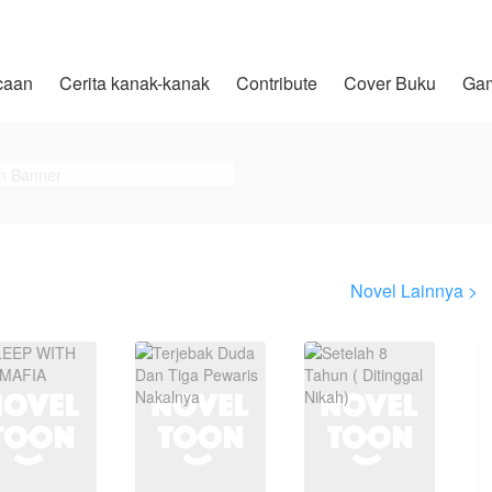
caan
Cerita kanak-kanak
Contribute
Cover Buku
Ga
Novel Lainnya >