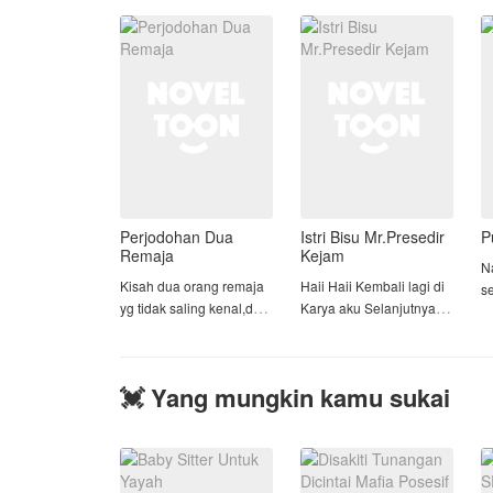
perjodohan dengan
bukan pria sembarangan
Emran Richard, pria
—Dominic, mafia
B
sukses yang sejak lama
berbahaya yang tak
d
Perjodohan Dua
Istri Bisu Mr.Presedir
P
Remaja
Kejam
N
Kisah dua orang remaja
Haii Haii Kembali lagi di
se
yg tidak saling kenal,dan
Karya aku Selanjutnya_
me
akan dijodohkan...
lu
Hahh..A.apa?Menikah?!..
y
.
-Diambil oleh ayah nya
s
💓 Yang mungkin kamu sukai
.
dari panti asuhan,
ja
Bocil skip aje yahh!
shelyna malah dijadikan
s
.
barang jaminan sama
.
ayah nya kepada
S
Yuk langsung baca
Mr.daniel, si pria kejam
b