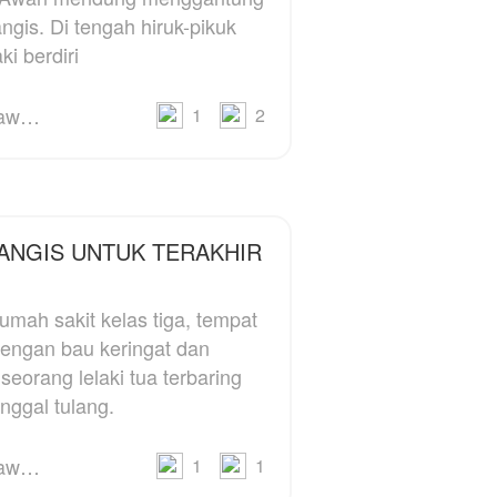
membongkar
gis. Di tengah hiruk-pikuk
memang sudah di jauhi
pengkhianatan yang di
oleh para warga karena
ki berdiri
lakukan Marsya istri Kais
Mereka sangat takut.
bersama Bagas
tunangan Anisa.
Aceng Thoyyib Annawawy
1
2
Bagaimana Kais
membuat Anisa tetap
disisinya dan
membongkar rahasia
,
masalalu mereka? ikuti
ANGIS UNTUK TERAKHIR
kisahnya
umah sakit kelas tiga, tempat
dengan bau keringat dan
seorang lelaki tua terbaring
☺️
nggal tulang.
Aceng Thoyyib Annawawy
1
1