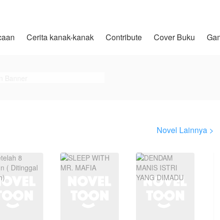
caan
Cerita kanak-kanak
Contribute
Cover Buku
Ga
Novel Lainnya >