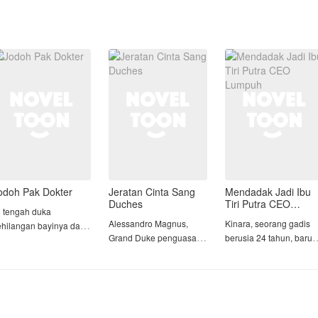
odoh Pak Dokter
Jeratan Cinta Sang
Mendadak Jadi Ibu
Duches
Tiri Putra CEO
i tengah duka
Lumpuh
Alessandro Magnus,
Kinara, seorang gadis
ehilangan bayinya dan
Grand Duke penguasa
berusia 24 tahun, baru
engkhianatan
Wilayah Magnus, dia
saja kehilangan
uaminya, Shanum
terkenal kejam, dingin,
segalanya, rumah,
erjuang sendirian demi
dan punya insting
keluarga, dan masa
esembuhan Sang
membunuh yang tajam.
depan yang ia impikan.
enek, satu-satunya
Segala macam jebakan
Diusir ibu tiri setelah
luarga yang ia miliki.