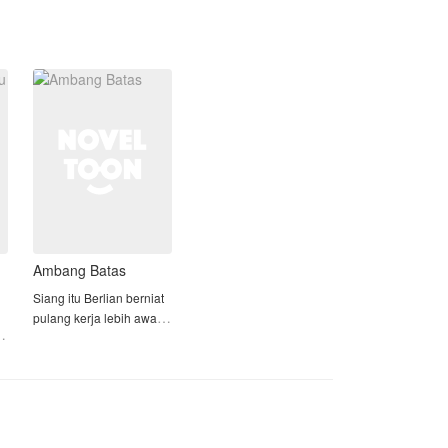
menghirup udara segar di sawah saat
tapi Keyla yakin alasannya lebih dari
sore hari, namun dirinya malah di
itu
sangka mesum akibat kecerobohan
dari si pengendara motor tersebut...
"Aku bersumpah jika aku terlahir
kembali di kehidupan selanjutnya, aku
tak akan pernah bersamamu lagi"
Keajaiban muncul saat Keyla
mendapati dirinya terlahir kembali,
❤️❤️❤️❤️❤️
Namun seperti sepasang kekasih yang
terikat benang merah ternyata di
kehidupan selanjutnya mereka kembali
bersama dalam ikatan suci pernikahan
Ambang Batas
Bagaiman kisah mereka selanjutnya?
Namun apakah masa lalu itu terulang
Siang itu Berlian berniat
penasaran, yuk baca 👉
kembali? atau justru Keyla berhasil
pulang kerja lebih awal,
merubahnya? Disaat itulah satu
dengan tujuan untuk
persatu rahasia masa lalu terbongkar
memberi kejutan pada
sang suami. Hari ini
Tapi disaat ia justru menjauh kenapa
adalah anniversary
orang itu semakin mendekat seolah
pernikahan mereka yang
takut kehilangan dirinya?
ke tujuh.