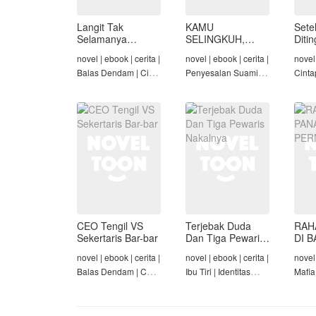
Langit Tak
KAMU
Sete
Selamanya
SELINGKUH,
Diti
Mendung,
KAMU
novel | ebook | cerita |
novel | ebook | cerita |
novel 
Seraphina
BANGKRUT
Balas Dendam | Cinta
Penyesalan Suami |
Cinta
Seiring Waktu |
Identitas Tersembunyi
Rich/
Penyesalan Suami
| Balas Dendam |
Cinta
Tamat
Tama
CEO Tengil VS
Terjebak Duda
RAH
Sekertaris Bar-bar
Dan Tiga Pewaris
DI B
Nakalnya
PER
novel | ebook | cerita |
novel | ebook | cerita |
novel 
Balas Dendam | CEO
Ibu Tiri | Identitas
Mafia
| Mafia | Tamat
Tersembunyi | Mafia |
Dend
Tamat
Cinta