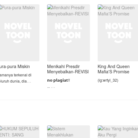
politik, racun, atau mata-
ayahnya meninggal,
mata yang dikirim
Kinara terpaksa tinggal 
ekerja sebagai ART
musuh-musuhny
panti asu
engan upah kecil, tak cu
ura-pura Miskin
Menikahi Presdir
King And Queen
Menyebalkan-REVISI
Mafia'S Promise
amanya terkenal di
𝗻𝗼 𝗽𝗹𝗮𝗴𝗶𝗮𝘁!!
(ig:wrtyl_32)
luruh dunia, dia
...
miliki identitas yang
Elisa atau lebih akrab
Jolycia, Queen Mafia
ar biasa, tidak ada
dipanggil Lisa seorang
yang ditinggalkan oleh
ang mengenalnya
gadis yang selalu
seseorang yang ia cinta
elain orang yang tahu
merasa kehadirannya tak
sejak kecil karena suatu
ti dirinya yang
diinginkan bahkan oleh
musibah , namun saat
ebenarnya.
orang tuanya sendiri.
berusia 19 tahun dia
Suatu hari dia dipaksa
dipertemukan dengan
eseorang yang
untuk menikahi seorang
Anson si King Mafia ya
erkuasa yang sedang