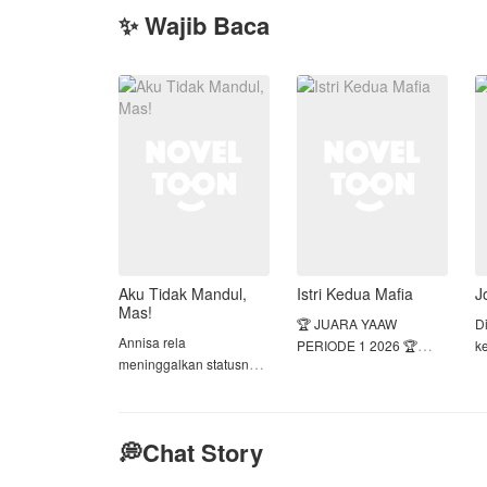
✨ Wajib Baca
Aku Tidak Mandul,
Istri Kedua Mafia
J
Mas!
🏆 JUARA YAAW
D
Annisa rela
PERIODE 1 2026 🏆
k
meninggalkan statusnya
p
sebagai putri tunggal
Dijebak oleh ibu tirinya
s
keluarga terpandang
sendiri, Keyla kehilangan
b
demi menikahi Haikal,
kehormatan dan masa
k
💭Chat Story
pria yang ia cintai.
depannya. Pria yang
N
Bahkan, ia menolak
bersamanya malam itu
ke