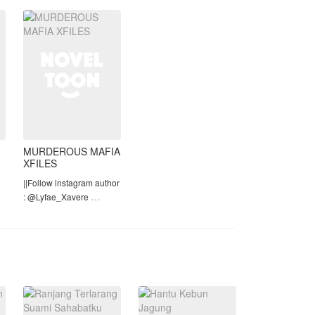
Tapi kenyataan kadang
di
Jangan lupa like, komen, dan vote
tak sesuai ek
⚘⚘⚘
MURDEROUS MAFIA
XFILES
||Follow instagram author
: @Lyfae_Xavere
||Season 2 dari : 𝐁𝐚𝐝
𝐆𝐢𝐫𝐥𝐬 𝐗 𝐊𝐢𝐧𝐠 𝐌𝐚𝐟𝐢𝐚
i
----------------------------------
-------------------
⚠𝐖𝐀𝐑𝐍𝐈𝐍𝐆⚠
𝚃𝚒𝚍𝚊𝚔 𝚞𝚗𝚝𝚞𝚔 𝚞𝚜𝚒𝚊
ng