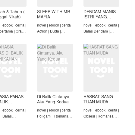
lah 8 Tahun (
SLEEP WITH MR.
DENDAM MANIS
nggal Nikah)
MAFIA
ISTRI YANG
DIMADU
| ebook | cerita |
novel | ebook | cerita |
novel | ebook | cerita |
pertama | Crazy
Action | Duda |
Balas Dendam |
Konglomerat |
Roman-Angst Mafia |
Penyesalan Suami |
 Seiring Waktu |
Tamat
CEO | Tamat
t
ASIA PANAS
Di Balik Cintanya,
HASRAT SANG
ALIK
Aku Yang Kedua
TUAN MUDA
NIKAHAN
| ebook | cerita |
novel | ebook | cerita |
novel | ebook | cerita |
 | Balas
Poligami | Romansa |
Obsesi | Romansa |
am | Diam-Diam
Tamat
Pembantu | Tamat