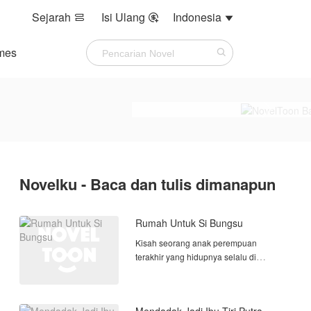
Sejarah
Isi Ulang
Indonesia



mes
Novelku - Baca dan tulis dimanapun
Rumah Untuk Si Bungsu
Kisah seorang anak perempuan
terakhir yang hidupnya selalu di
tentukan oleh orang tuanya,dan tidak
di beri kesempatan untuk memilih
untuk hidupnya.