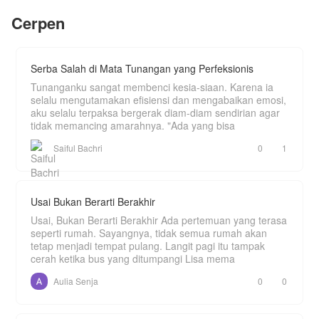
yang bisa dimaafkan, tetapi tidak pernah bisa
Navarro Von-Riccardo, penguasa sekolah
Cerpen
dilupakan.
sekaligus pewaris tunggal terkuat di Pantai Barat.
Navarro menyimpan rahasia kelam klan Von-
Riccardo: sebuah genetika yang membuatnya
kehilangan indra penciuman sejak lahir.
Serba Salah di Mata Tunangan yang Perfeksionis
Secara mengejutkan, aroma tubuh dingin
Tunanganku sangat membenci kesia-siaan. Karena ia
menyerupai mawar es milik Issabelle menjadi
selalu mengutamakan efisiensi dan mengabaikan emosi,
satu-satunya wewangian yang bisa dicium oleh
aku selalu terpaksa bergerak diam-diam sendirian agar
Navarro setelah 16 tahun hidupnya.
tidak memancing amarahnya. "Ada yang bisa
Terpikat oleh takdir yang tak terelakkan, Navarro
Saiful Bachri
0
1
mulai terobsesi untuk menguak topeng misterius
gadis beasiswa tersebut, memicu perang insting
yang mematikan di antara dua predator puncak.
Usai Bukan Berarti Berakhir
Happy reading 🌷
Usai, Bukan Berarti Berakhir Ada pertemuan yang terasa
seperti rumah. Sayangnya, tidak semua rumah akan
tetap menjadi tempat pulang. Langit pagi itu tampak
cerah ketika bus yang ditumpangi Lisa mema
Aulia Senja
0
0