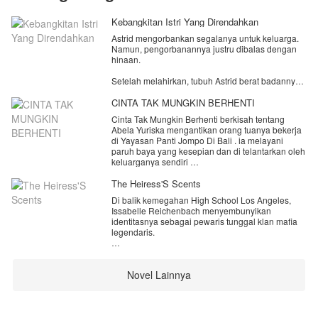
Kebangkitan Istri Yang Direndahkan
Astrid mengorbankan segalanya untuk keluarga.
Namun, pengorbanannya justru dibalas dengan
hinaan.
Setelah melahirkan, tubuh Astrid berat badannya
naik drastis hingga membuat Lucas, suaminya
yang seorang dokter, merasa malu memiliki istri
CINTA TAK MUNGKIN BERHENTI
sepertinya. Tak hanya itu, Marta, sang mertua,
Cinta Tak Mungkin Berhenti berkisah tentang
juga menganggap Astrid sebagai wanita tidak
Abela Yuriska mengantikan orang tuanya bekerja
berguna karena tidak memiliki pekerjaan maupun
di Yayasan Panti Jompo Di Bali . ia melayani
prestasi yang bisa dibanggakan.
paruh baya yang kesepian dan di telantarkan oleh
keluarganya sendiri
Puncaknya terjadi saat Lucas dan Marta
mempermalukannya di depan banyak tamu
Keadaan masa lalu yang membuat dirinya
The Heiress'S Scents
undangan. Harga dirinya diinjak-injak tanpa belas
sekeluarga harus pindah dari jakarta bali karena
kasihan, seolah seluruh pengorbanannya selama
Di balik kemegahan High School Los Angeles,
sebuah masalah sehingga ya di bantu oleh
ini tidak pernah berarti. Hari itu, Astrid
Issabelle Reichenbach menyembunyikan
keluarga yang sangat baik dan terkaya
memutuskan untuk berhenti menangis.
identitasnya sebagai pewaris tunggal klan mafia
legendaris.
hingga suatu seketika. ia baru sadar pemilik
Dengan bantuan Mateo, Astrid bangkit dan
yayasan ini memiliki cucu . dan itu adalah masa
mengubah hidupnya. Saat satu per satu
Demi bertahan hidup, ia menyamar sebagai murid
lalu nya . Mereka putus karena sebuah kesalah
kesuksesan berhasil diraihnya, orang-orang yang
beasiswa miskin yang patuh, sembari menahan
pahaman
dulu merendahkan mulai menyadari kesalahan
Novel Lainnya
penderitaan tinggal bersama ibu kandungnya
mereka.
yang lemah dan ayah tiri yang kasar.
Kini giliran mereka yang memohon, sementara
Namun, penyamaran sempurna Issabelle
Astrid tak lagi peduli. Karena ada penghinaan
terancam hancur saat ia berhadapan dengan