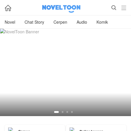



Novel
Chat Story
Cerpen
Audio
Komik