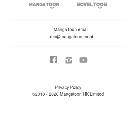


MangaToon email
xhb@mangatoon.mobi


Privacy Policy
©2018 - 2026 Mangatoon HK Limited