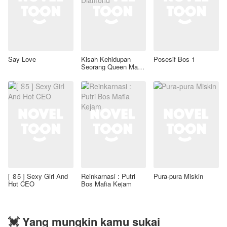
Say Love
Kisah Kehidupan
Posesif Bos 1
Seorang Queen Mafia
Black Diamond
[ ៜ5 ] Sexy Girl And
Reinkarnasi : Putri
Pura-pura Miskin
Hot CEO
Bos Mafia Kejam
💓 Yang mungkin kamu sukai