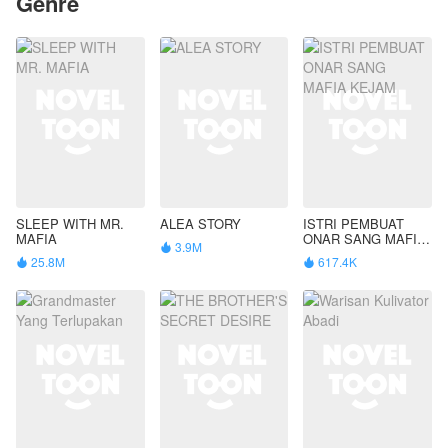
Genre
SLEEP WITH MR.
ALEA STORY
ISTRI PEMBUAT
MAFIA
ONAR SANG MAFIA
3.9M

KEJAM
25.8M
617.4K

