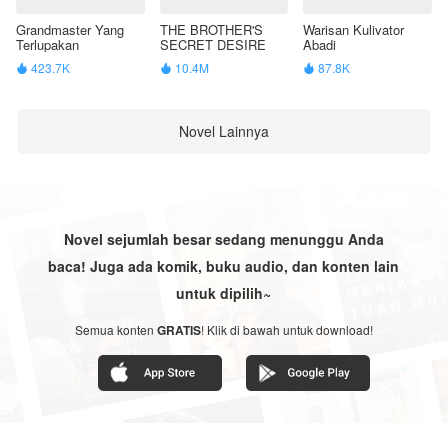
Grandmaster Yang
THE BROTHER'S
Warisan Kulivator
Terlupakan
SECRET DESIRE
Abadi
423.7K
10.4M
87.8K



Novel Lainnya
Novel sejumlah besar sedang menunggu Anda
baca! Juga ada komik, buku audio, dan konten lain
untuk dipilih~
Semua konten
GRATIS
! Klik di bawah untuk download!