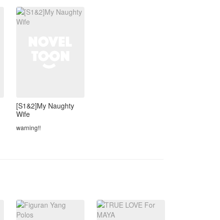
dan keluarga Fathur
a
lainnya.
Hingga akh
[S1&2]My Naughty
Wife
warning!!
18+
cerita ini hanya karangan
semata, tidak ada
=============
sangkut pautnya dengan
kehidupan nyata.
cerita ini tidak bermaksud
a
untuk