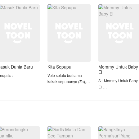
etelah kabur dari rumah
politik, racun, atau mata-
Tapi tanpa
anpa uang dan tanpa
mata yang dikirim
sepengetahuan keluarg
ujuan, Elena menerima
musuh-musuhny
suami nya, bahwa toko
awaran
kue itu adalah
asuk Dunia Baru
Kita Sepupu
Mommy Untuk Baby
El
inopsis :
Velo selalu bersama
S1 Mommy Untuk Baby
kakak sepupunya (Zo),
El
etelah pelecehan yg di
diantar ke kampus,
S2 Gadis Nakal dan
apatkan Gladis, dia
sering jalan bareng, dan
Dosen Galak
eninggal karena tabrak
sebagai teman curhat.
ari, namun siapa sangka
ukannya menghadap
Zo : Tak peduli kau
==================
han dia justru
sepupuku atau bukan,
Nayla, gadis yang tiba-
erpindah ke tubuh salah
kita adalah satu...
tiba di panggil Mommy
atu karakter antagonis
oleh seorang bayi ketik
 dal
Apa yang selanjutnya ter