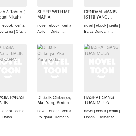
lah 8 Tahun (
SLEEP WITH MR.
DENDAM MANIS
nggal Nikah)
MAFIA
ISTRI YANG
DIMADU
| ebook | cerita |
novel | ebook | cerita |
novel | ebook | cerita |
pertama | Crazy
Action | Duda |
Balas Dendam |
Konglomerat |
Roman-Angst Mafia |
Penyesalan Suami |
 Seiring Waktu |
Tamat
CEO | Tamat
t
ASIA PANAS
Di Balik Cintanya,
HASRAT SANG
ALIK
Aku Yang Kedua
TUAN MUDA
NIKAHAN
| ebook | cerita |
novel | ebook | cerita |
novel | ebook | cerita |
 | Balas
Poligami | Romansa |
Obsesi | Romansa |
am | Diam-Diam
Tamat
Pembantu | Tamat