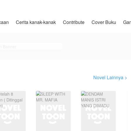
caan
Cerita kanak-kanak
Contribute
Cover Buku
Ga
Novel Lainnya >