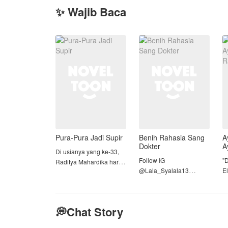
✨ Wajib Baca
Pura-Pura Jadi Supir
Benih Rahasia Sang
A
Dokter
A
Di usianya yang ke-33,
R
Follow IG
"D
Raditya Mahardika harus
@Lala_Syalala13
El
menerima perjodohan
k
konyol dengan Bianca
Ashela Safira, seorang
h
Adyatama, gadis 20
gadis yang membanting
m
tahun yang masih kuliah
💭Chat Story
tulang demi melunasi
te
dan merupakan putri
utang ayahnya, terpaksa
rekan bisnis