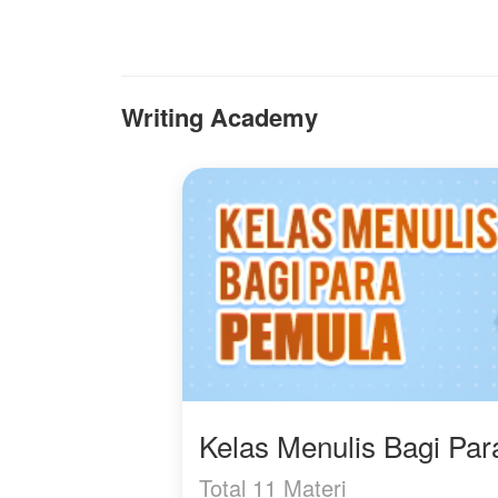
kedatangan seseorang
membalas setiap tetes air
selama berabad-abad.
mata Arumi dan
Dan ternyata... orang
mengangkat derajat
yang ia tunggu, adalah
istrinya hingga para
Alana sendiri.
penindasnya berlutut
Writing Academy
memohon ampun.
Legenda mengatakan:
cinta mereka terikat janji
Bagaimana
abadi, dikutuk bertemu
kelanjutannya???
dan berpisah di setiap
Jangan lupa mampir
kehidupan. Namun
baca yaaaa
kekuatan pertemuan itu
kini diincar oleh Bayu
Kelas Menulis Bagi Pa
Total 11 Materi