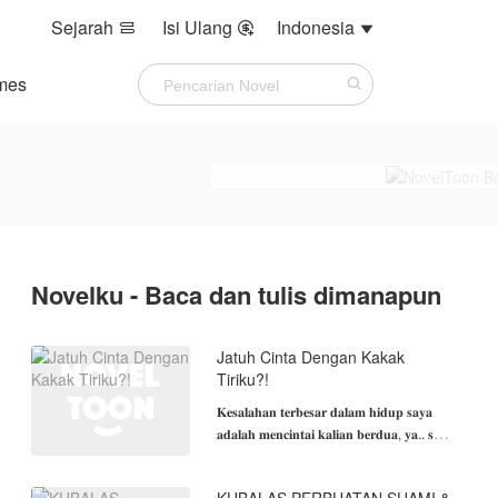
Sejarah
Isi Ulang
Indonesia



mes
Novelku - Baca dan tulis dimanapun
Jatuh Cinta Dengan Kakak
Tiriku?!
𝐊𝐞𝐬𝐚𝐥𝐚𝐡𝐚𝐧 𝐭𝐞𝐫𝐛𝐞𝐬𝐚𝐫 𝐝𝐚𝐥𝐚𝐦 𝐡𝐢𝐝𝐮𝐩 𝐬𝐚𝐲𝐚
𝐚𝐝𝐚𝐥𝐚𝐡 𝐦𝐞𝐧𝐜𝐢𝐧𝐭𝐚𝐢 𝐤𝐚𝐥𝐢𝐚𝐧 𝐛𝐞𝐫𝐝𝐮𝐚, 𝐲𝐚.. 𝐬𝐚𝐲𝐚
𝐚𝐤𝐚𝐧 𝐦𝐞𝐧𝐢𝐤𝐦𝐚𝐭𝐢 𝐚𝐤𝐢𝐛𝐚𝐭 𝐧𝐲𝐚