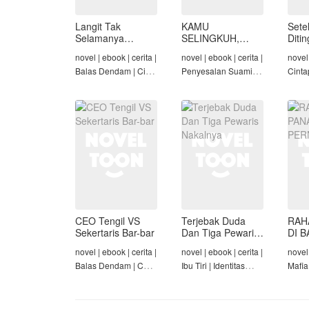
Langit Tak
KAMU
Sete
Selamanya
SELINGKUH,
Diti
Mendung,
KAMU
novel | ebook | cerita |
novel | ebook | cerita |
novel 
Seraphina
BANGKRUT
Balas Dendam | Cinta
Penyesalan Suami |
Cinta
Seiring Waktu |
Identitas Tersembunyi
Rich/
Penyesalan Suami
| Balas Dendam |
Cinta
Tamat
Tama
CEO Tengil VS
Terjebak Duda
RAH
Sekertaris Bar-bar
Dan Tiga Pewaris
DI B
Nakalnya
PER
novel | ebook | cerita |
novel | ebook | cerita |
novel 
Balas Dendam | CEO
Ibu Tiri | Identitas
Mafia
| Mafia | Tamat
Tersembunyi | Mafia |
Dend
Tamat
Cinta