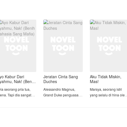
yo Kabur Dari
Jeratan Cinta Sang
Aku Tidak Miskin,
yahmu, Nak! (Benih
Duches
Mas!
ahasia Sang Mafia)
ia seorang pria tua,
Alessandro Magnus,
Marsya, seorang istri
ena. Tapi dia sangat
Grand Duke penguasa
yang selalu di hina oleh
aya dan royal. Tugasmu
Wilayah Magnus, dia
suami dan keluarga nya
anya melayaninya satu
terkenal kejam, dingin,
hanya karena dia
alam dengan mata
dan punya insting
dianggap karyawan di
rtutup."
membunuh yang tajam.
salah satu toko kue.
Segala macam jebakan