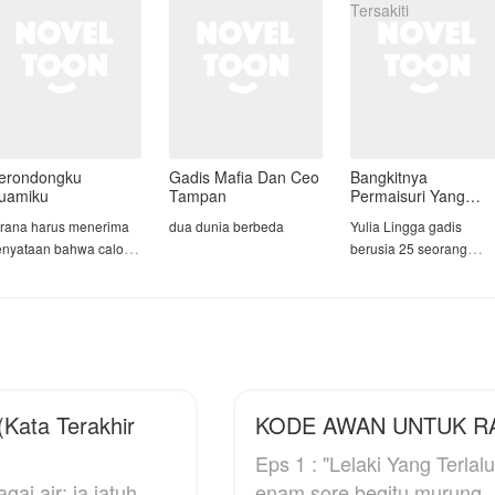
dirinya tengah berada d
mall bersama
erondongku
Gadis Mafia Dan Ceo
Bangkitnya
uamiku
Tampan
Permaisuri Yang
Tersakiti
irana harus menerima
dua dunia berbeda
Yulia Lingga gadis
enyataan bahwa calon
berusia 25 seorang
uaminya
tentara wanita yang
eninggalkannya dua
meninggal karena kuci
inggu sebelum
hitam dan masuk
ernikahan dan memilih
kejurang.
enikah dengan adik
rinya.
Yulia meninggal lalu
melintasi waktu dan
ata Terakhir
KODE AWAN UNTUK R
alut dengan semua
memasuki tubuh seora
encana pernikahan
permaisuri yang di
Eps 1 : "Lelaki Yang Terlalu Cepat" Langit 
ang telah rampung,
meninggal di hari
gai air; ia jatuh
enam sore begitu murung
irana nekat menjadikan,
pernikahan karena