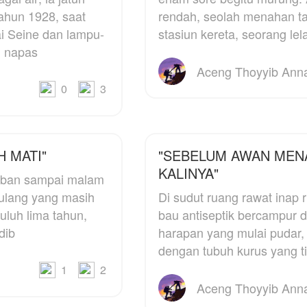
amudera, pembalap
penghianatan suaminy
ahun 1928, saat
rendah, seolah menahan tan
alanan yang ternyata
yang menikahi wanita
i Seine dan lampu-
stasiun kereta, seorang lela
ahasiswanya sebagai
lain di hari pernikahan
n napas
uami pengganti.
nya
ernikahan dilakukan
Bagaimana kelanjutan
0
3
engan syarat tak ada
kisah mereka, apa Yulia
ntak fisik dan berpisah
bisa membalaskan
etelah enam bulan
dendam sang permaisur
ernikahan. Bagaimana
atau iya tidak bisa
dinya jika pada
menerima perpindahan
 MATI"
"SEBELUM AWAN MEN
khirnya mereka memiliki
KALINYA"
aiban sampai malam
erasaan, apakah akan
etap berpisah?
lulang yang masih
Di sudut ruang rawat inap r
bau antiseptik bercampur 
dib
harapan yang mulai pudar, 
dengan tubuh kurus yang ti
1
2