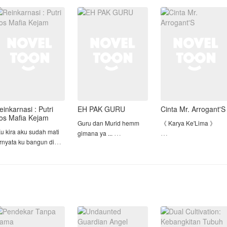
pernikahan, Gia tak bis
einginan mendiang
Dan kehamilan yang
menolak.
bunya pun menerima
datang kemudian,
erjodohan yan
Gia berdiri di samping
Tuan Ardiansy
einkarnasi : Putri
EH PAK GURU
Cinta Mr. Arrogant'S
os Mafia Kejam
Guru dan Murid hemm
《 Karya Ke'Lima 》
Ku kira aku sudah mati
gimana ya ...
ernyata ku bangun di
• Karya Pertama->>
ubuh orang lain dan
Chat cinta pertama
Pacar Dingin ku yang
yahku ternyata Bos
Menyebalkan
afia yang kejam"
• Karya Kedua->> My
Cinta bertepuk sebelah
Love Story With CEO
arya ini murni karangan
tangan tuh ya enggak
Dingin
thor Desnik I.
enak... siapa sih yang
• Karya Ke'Tiga->>
erbit 8 January 2022
mau cinta nya bertepuk
Kekasih GelapKu
sebelah tangan...tentu
• Karya Ke'Empat->> [ S