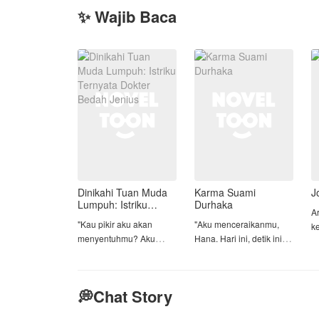
✨ Wajib Baca
Dinikahi Tuan Muda
Karma Suami
J
Lumpuh: Istriku
Durhaka
A
Ternyata Dokter
​"Kau pikir aku akan
​"Aku menceraikanmu,
k
Bedah Jenius
menyentuhmu? Aku
Hana. Hari ini, detik ini,
a
lumpuh."
saat ini juga."
p
s
​Ucapan dingin Elzian
​Hana Anindita terpaku,
d
💭Chat Story
Drystan di malam
tangannya yang gemetar
pertama mereka
mengusap perutnya yang
Z