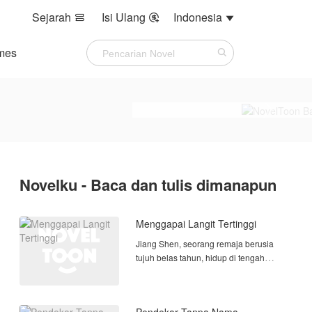
Sejarah
Isi Ulang
Indonesia



mes
Novelku - Baca dan tulis dimanapun
Menggapai Langit Tertinggi
Jiang Shen, seorang remaja berusia
tujuh belas tahun, hidup di tengah
kemiskinan bersama keluarganya yang
kecil. Meski berbakat dalam jalan
kultivasi, ia tidak pernah memiliki