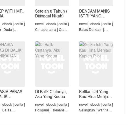
EP WITH MR.
Setelah 8 Tahun (
DENDAM MANIS
IA
Ditinggal Nikah)
ISTRI YANG
DIMADU
| ebook | cerita |
novel | ebook | cerita |
novel | ebook | cerita |
n | Duda |
Cintapertama | Crazy
Balas Dendam |
-Angst Mafia |
Rich/Konglomerat |
Penyesalan Suami |
t
Cinta Seiring Waktu |
CEO | Tamat
Tamat
ASIA PANAS
Di Balik Cintanya,
Ketika Istri Yang
ALIK
Aku Yang Kedua
Kau Hina Menjadi
NIKAHAN
Kapten Pilot
| ebook | cerita |
novel | ebook | cerita |
novel | ebook | cerita |
 | Balas
Poligami | Romansa |
Selingkuh | Wanita
am | Diam-Diam
Tamat
Karir | Penyesalan
Suami | Tamat