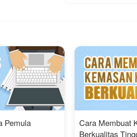
Javier dan saat itu Javier
Santo, kita bisa bicara
sadar jika dia mencintai
baik-baik, kenapa
Renia dan bertekad
langsung menyerang?!"
untuk membuat Renia
kembali menyukainya.
Bisakah Javier membuat
Renia mencintainya lagi?
Sedangkan hidup
mereka berdua dalam
bahaya karena menjadi
target pembunuhan
ketua pemberontak.
ra Pemula
Cara Membuat 
Berkualitas Ting