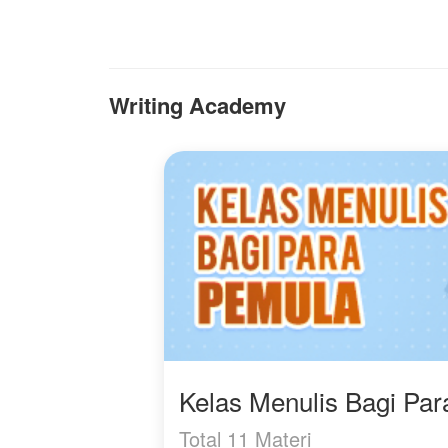
seseorang yang benar-
benar menghargainya.
Sebab, setiap luka
bukanlah akhir,
melainkan awal dari
Writing Academy
kebangkitan.
Kelas Menulis Bagi Pa
Total 11 Materi