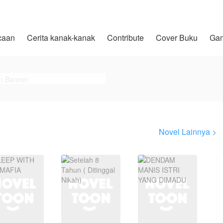
caan
Cerita kanak-kanak
Contribute
Cover Buku
Ga
Novel Lainnya >