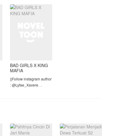
a
tersungging di bibir
Sashi, saat ini mereka
sudah ada di sebuah
restoran untuk
menunggu
BAD GIRLS X KING
MAFIA
||Follow instagram author
: @Lyfae_Xavere
||Judul Season 2:
𝐌𝐮𝐫𝐝𝐞𝐫𝐨𝐮𝐬 𝐌𝐚𝐟𝐢𝐚 𝐗𝐟𝐢𝐥𝐞𝐬
=============================
⚠WARNING⚠
•CERITA MENGANDUNG
UNSUR 21+ DAN
BAHASA KASAR.JAD
2