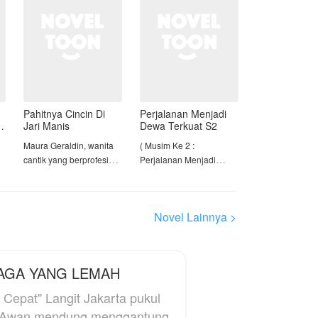
Pahitnya Cincin Di
Perjalanan Menjadi
Jari Manis
Dewa Terkuat S2
Maura Geraldin, wanita
( Musim Ke 2 :
cantik yang berprofesi
Perjalanan Menjadi
sebagai Dokter
Dewa Terkuat )
kandungan, akhirnya
menerima lamaran dari
Setelah menepati
Novel Lainnya >
sang kekasih yang baru
janjinya yang tersisa
di kenalnya selama 6
pada Sekte Langit Baru
bulan, yaitu Panji Kristian
dan Tetua Huo, Tian
anak terakhir dari
Feng tidak lagi
AGA YANG LEMAH
keluarga Abraham yaitu
bersembunyi. Didorong
pemilik perusahaan batu
oleh sumpah
Jakarta pukul
bara.
pembalasannya, ia
. Awan mendung menggantung
memulai perburuan