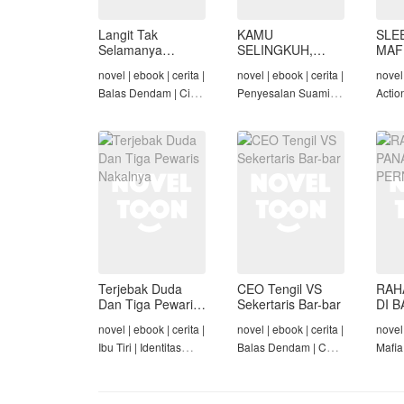
Langit Tak
KAMU
SLE
Selamanya
SELINGKUH,
MAF
Mendung,
KAMU
novel | ebook | cerita |
novel | ebook | cerita |
novel 
Seraphina
BANGKRUT
Balas Dendam | Cinta
Penyesalan Suami |
Actio
Seiring Waktu |
Identitas Tersembunyi
Roman
Penyesalan Suami
| Balas Dendam |
Tama
Tamat
Terjebak Duda
CEO Tengil VS
RAH
Dan Tiga Pewaris
Sekertaris Bar-bar
DI B
Nakalnya
PER
novel | ebook | cerita |
novel | ebook | cerita |
novel 
Ibu Tiri | Identitas
Balas Dendam | CEO
Mafia
Tersembunyi | Mafia |
| Mafia | Tamat
Dend
Tamat
Cinta