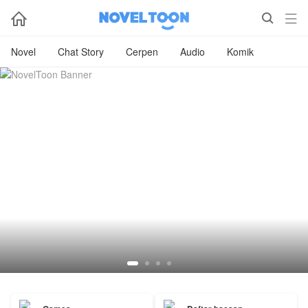



Novel
Chat Story
Cerpen
Audio
Komik