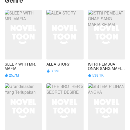
SLEEP WITH MR.
ALEA STORY
ISTRI PEMBUAT
MAFIA
ONAR SANG MAFIA
3.8M

KEJAM
25.7M
538.1K

