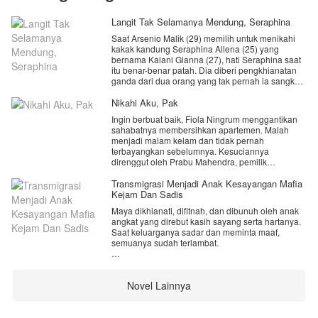
Langit Tak Selamanya Mendung, Seraphina
Saat Arsenio Malik (29) memilih untuk menikahi
kakak kandung Seraphina Allena (25) yang
bernama Kalani Gianna (27), hati Seraphina saat
itu benar-benar patah. Dia diberi pengkhianatan
ganda dari dua orang yang tak pernah ia sangka
akan tega menusuknya dari belakang. Kalani
ternyata sudah hamil. Dan, kedua orangtua
Nikahi Aku, Pak
mereka malah berdiri di sisi Kalani untuk membela
Ingin berbuat baik, Fiola Ningrum menggantikan
kesalahan anak pertama mereka.
sahabatnya membersihkan apartemen. Malah
menjadi malam kelam dan tidak pernah
Saat Seraphina merasa ditinggal sendirian di
terbayangkan sebelumnya. Kesuciannya
dunia ini, datanglah Kaivan Lyonel Marvin (30)
direnggut oleh Prabu Mahendra, pemilik
yang menjadi obat bagi luka hati Seraphina.
apartemen. Masalah semakin rumit ketika ia
Karena kelembutan dan perhatian Kaivan,
dijemput paksa orang tua untuk dijodohkan,
Transmigrasi Menjadi Anak Kesayangan Mafia
Seraphina akhirnya memutuskan untuk menerima
nyatanya Fiola sedang hamil.
Kejam Dan Sadis
lamaran dari pria itu.
Maya dikhianati, difitnah, dan dibunuh oleh anak
“Uang yang akan kamu terima adalah bentuk
Namun, empat tahun setelah pernikahan mereka,
angkat yang direbut kasih sayang serta hartanya.
tanggung jawab, jangan berharap yang lain.” ==
Seraphina baru tahu jika ternyata Kaivan
Saat keluarganya sadar dan meminta maaf,
Prabu Mahendra.
menikahinya hanya supaya Seraphina tidak
semuanya sudah terlambat.
mengusik pernikahan Kalani dan Arsenio.
Namun Maya terbangun sebagai Chelsea putri
Pria yang sudah menjadi suaminya itu ternyata
kesayangan seorang penguasa yang ditakuti. Di
juga mencintai Kalani. Dia bahkan rela berkorban
Novel Lainnya
kehidupan baru ini, ia dicintai dan dilindungi
dengan menikahi Seraphina hanya demi
sepenuh hati. Musuh masih mengancam, tapi
memastikan agar Sera tidak balas dendam
Maya tidak lagi lemah. Dengan pengalaman masa
kepada Kalani.
lalu dan kekuatan yang baru, ia bangkit untuk