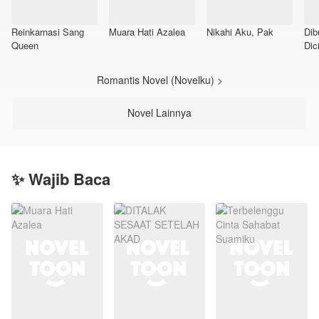
Reinkarnasi Sang
Muara Hati Azalea
Nikahi Aku, Pak
Dib
Queen
Dic
Ta
Romantis Novel (Novelku) >
Novel Lainnya
✨ Wajib Baca