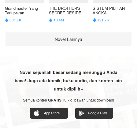
Grandmaster Yang
THE BROTHER'S
SISTEM PILIHAN
Terlupakan
SECRET DESIRE
ANGKA
381.7K
10.4M
121.7K



Novel Lainnya
Novel sejumlah besar sedang menunggu Anda
baca! Juga ada komik, buku audio, dan konten lain
untuk dipilih~
Semua konten
GRATIS
! Klik di bawah untuk download!