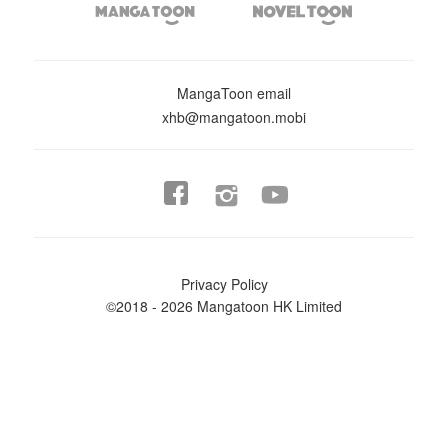


MangaToon email
xhb@mangatoon.mobi


Privacy Policy
©2018 - 2026 Mangatoon HK Limited