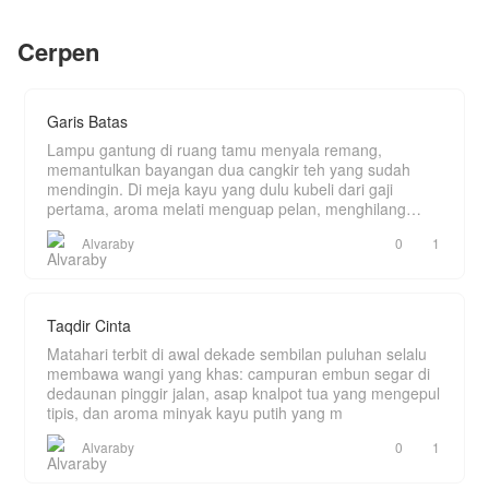
melawan kejahatan dan melindungi keluarga
barunya.
Cerpen
Garis Batas
Lampu gantung di ruang tamu menyala remang,
memantulkan bayangan dua cangkir teh yang sudah
mendingin. Di meja kayu yang dulu kubeli dari gaji
pertama, aroma melati menguap pelan, menghilang
ditelan k
Alvaraby
0
1
Taqdir Cinta
Matahari terbit di awal dekade sembilan puluhan selalu
membawa wangi yang khas: campuran embun segar di
dedaunan pinggir jalan, asap knalpot tua yang mengepul
tipis, dan aroma minyak kayu putih yang m
Alvaraby
0
1