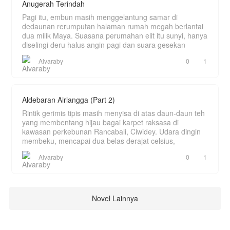
Anugerah Terindah
Pagi itu, embun masih menggelantung samar di
dedaunan rerumputan halaman rumah megah berlantai
dua milik Maya. Suasana perumahan elit itu sunyi, hanya
diselingi deru halus angin pagi dan suara gesekan
Alvaraby
0
1
Aldebaran Airlangga (Part 2)
Rintik gerimis tipis masih menyisa di atas daun-daun teh
yang membentang hijau bagai karpet raksasa di
kawasan perkebunan Rancabali, Ciwidey. Udara dingin
membeku, mencapai dua belas derajat celsius,
Alvaraby
0
1
Novel Lainnya