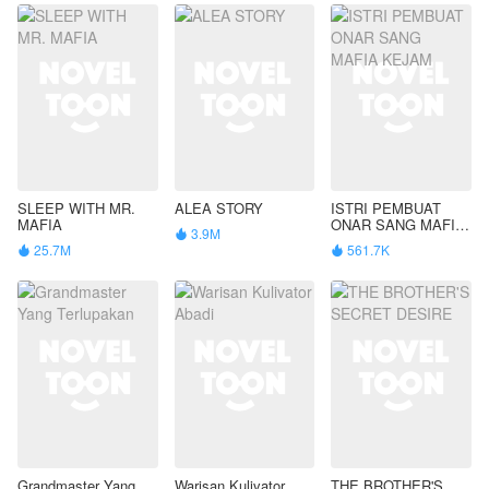
SLEEP WITH MR.
ALEA STORY
ISTRI PEMBUAT
MAFIA
ONAR SANG MAFIA
3.9M

KEJAM
25.7M
561.7K


Grandmaster Yang
Warisan Kulivator
THE BROTHER'S