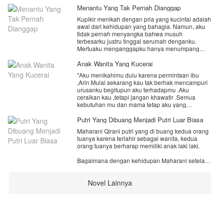
Menantu Yang Tak Pernah Dianggap
Kupikir menikah dengan pria yang kucintai adalah
awal dari kehidupan yang bahagia. Namun, aku
tidak pernah menyangka bahwa musuh
terbesarku justru tinggal serumah denganku.
Mertuaku menganggapku hanya menumpang
hidup. Aku dipaksa mengerjakan seluruh
pekerjaan rumah, difitnah di depan tetangga,
Anak Wanita Yang Kucerai
diperas secara materi, bahkan harga diriku diinjak
"Aku menikahimu dulu karena permintaan ibu
setiap hari. Sementara suamiku... selalu memilih
,Arin.Mulai sekarang kau tak berhak mencampuri
mengalah demi ibunya.
urusanku begitupun aku terhadapmu .Aku
"Fitri, mengalah dulu ya. Mama cuma ingin yang
ceraikan kau ,tetapi jangan khawatir .Semua
terbaik."
kebutuhan mu dan mama tetap aku yang
Kalimat itu terus kudengar selama tiga tahun
menanggung ,dengan begitu kau tak akan
pernikahan kami.
kekurangan sesuatu apapun !"
Putri Yang Dibuang Menjadi Putri Luar Biasa
Hingga suatu hari, aku sadar. Seorang istri tidak
seharusnya berjuang sendirian mempertahankan
Maharani Qirani putri yang di buang kedua orang
rumah tangga.
tuanya karena terlahir sebagai wanita, kedua
Saat kesabaranku habis dan perceraian menjadi
orang tuanya berharap memiliki anak laki laki.
satu-satunya jalan, penyesalan justru datang
kepada mereka yang selama ini menghancurkan
Bagaimana dengan kehidupan Maharani setelah
hidupku.
ini yuk ikuti kisahnya.
Sayangnya, beberapa penyesalan memang selalu
datang ketika semuanya sudah terlambat.
Novel Lainnya
ikuti untuk bab selanjutnya..