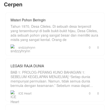
Cerpen
Misteri Pohon Beringin
Tahun 1970, Desa Cileles. Di sebuah desa terpencil
yang tersembunyi di balik bukit-bukit hijau, Desa Cileles,
ada sebuah pohon yang sangat besar dan memiliki aura
mistis yang sangat kental. Orang de
sndzzyhrynn
0
0
LEGASI RAJA DUNIA
BAB 1: PROLOG-PERANG KUNO BAHAGIAN 1:
SEBELUM KEGELAPAN MENJELMA] “Setiap dunia
mempunyai permulaan. Namun, tidak semua dunia
bermula dengan keamanan.” Sebelum masa dapat
dihitung, hanya wujud sebu
ICE Heart
0
0