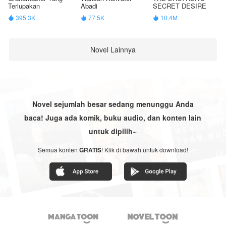
Terlupakan
Abadi
SECRET DESIRE
395.3K
77.5K
10.4M



Novel Lainnya
Novel sejumlah besar sedang menunggu Anda
baca! Juga ada komik, buku audio, dan konten lain
untuk dipilih~
Semua konten
GRATIS
! Klik di bawah untuk download!

