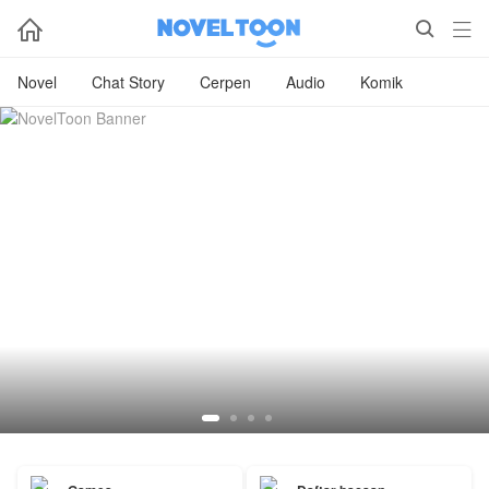



Novel
Chat Story
Cerpen
Audio
Komik