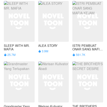
SLEEP WITH MR.
ALEA STORY
ISTRI PEMBUAT
MAFIA
ONAR SANG MAFIA
3.9M

KEJAM
25.7M
561.7K


Grandmaster Yang
Warisan Kulivator
THE BROTHER'S