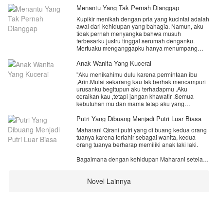
Menantu Yang Tak Pernah Dianggap
Kupikir menikah dengan pria yang kucintai adalah
awal dari kehidupan yang bahagia. Namun, aku
tidak pernah menyangka bahwa musuh
terbesarku justru tinggal serumah denganku.
Mertuaku menganggapku hanya menumpang
hidup. Aku dipaksa mengerjakan seluruh
pekerjaan rumah, difitnah di depan tetangga,
Anak Wanita Yang Kucerai
diperas secara materi, bahkan harga diriku diinjak
"Aku menikahimu dulu karena permintaan ibu
setiap hari. Sementara suamiku... selalu memilih
,Arin.Mulai sekarang kau tak berhak mencampuri
mengalah demi ibunya.
urusanku begitupun aku terhadapmu .Aku
"Fitri, mengalah dulu ya. Mama cuma ingin yang
ceraikan kau ,tetapi jangan khawatir .Semua
terbaik."
kebutuhan mu dan mama tetap aku yang
Kalimat itu terus kudengar selama tiga tahun
menanggung ,dengan begitu kau tak akan
pernikahan kami.
kekurangan sesuatu apapun !"
Putri Yang Dibuang Menjadi Putri Luar Biasa
Hingga suatu hari, aku sadar. Seorang istri tidak
seharusnya berjuang sendirian mempertahankan
Maharani Qirani putri yang di buang kedua orang
rumah tangga.
tuanya karena terlahir sebagai wanita, kedua
Saat kesabaranku habis dan perceraian menjadi
orang tuanya berharap memiliki anak laki laki.
satu-satunya jalan, penyesalan justru datang
kepada mereka yang selama ini menghancurkan
Bagaimana dengan kehidupan Maharani setelah
hidupku.
ini yuk ikuti kisahnya.
Sayangnya, beberapa penyesalan memang selalu
datang ketika semuanya sudah terlambat.
Novel Lainnya
ikuti untuk bab selanjutnya..