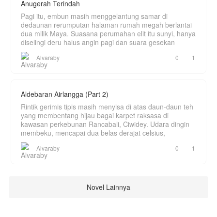
Anugerah Terindah
Pagi itu, embun masih menggelantung samar di
dedaunan rerumputan halaman rumah megah berlantai
dua milik Maya. Suasana perumahan elit itu sunyi, hanya
diselingi deru halus angin pagi dan suara gesekan
Alvaraby
0
1
Aldebaran Airlangga (Part 2)
Rintik gerimis tipis masih menyisa di atas daun-daun teh
yang membentang hijau bagai karpet raksasa di
kawasan perkebunan Rancabali, Ciwidey. Udara dingin
membeku, mencapai dua belas derajat celsius,
Alvaraby
0
1
Novel Lainnya