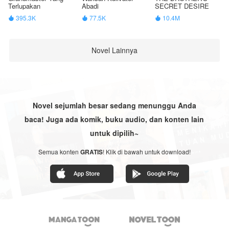
Terlupakan
Abadi
SECRET DESIRE
395.3K
77.5K
10.4M



Novel Lainnya
Novel sejumlah besar sedang menunggu Anda
baca! Juga ada komik, buku audio, dan konten lain
untuk dipilih~
Semua konten
GRATIS
! Klik di bawah untuk download!

