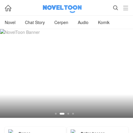



Novel
Chat Story
Cerpen
Audio
Komik