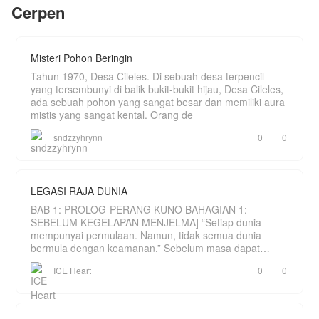
Cerpen
Misteri Pohon Beringin
Tahun 1970, Desa Cileles. Di sebuah desa terpencil
yang tersembunyi di balik bukit-bukit hijau, Desa Cileles,
ada sebuah pohon yang sangat besar dan memiliki aura
mistis yang sangat kental. Orang de
sndzzyhrynn
0
0
LEGASI RAJA DUNIA
BAB 1: PROLOG-PERANG KUNO BAHAGIAN 1:
SEBELUM KEGELAPAN MENJELMA] “Setiap dunia
mempunyai permulaan. Namun, tidak semua dunia
bermula dengan keamanan.” Sebelum masa dapat
dihitung, hanya wujud sebu
ICE Heart
0
0