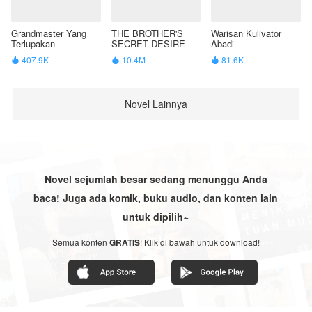
Grandmaster Yang
THE BROTHER'S
Warisan Kulivator
Terlupakan
SECRET DESIRE
Abadi
407.9K
10.4M
81.6K



Novel Lainnya
Novel sejumlah besar sedang menunggu Anda
baca! Juga ada komik, buku audio, dan konten lain
untuk dipilih~
Semua konten
GRATIS
! Klik di bawah untuk download!