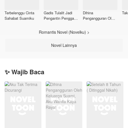
Terbelenggu Cinta
Gadis Tulalit Jadi
Dihina
Tak
Sahabat Suamiku
Pengantin Pengganti
Pengangguran Oleh
MR. AROGAN
Keluarga Suami,
Aku Wanita Kaya
Romantis Novel (Novelku) >
Raya!
Novel Lainnya
✨ Wajib Baca