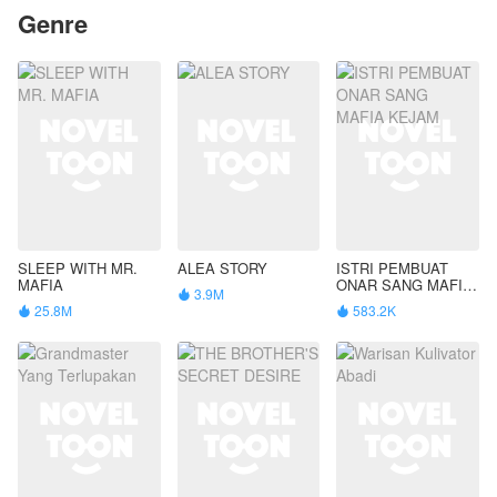
Genre
SLEEP WITH MR.
ALEA STORY
ISTRI PEMBUAT
MAFIA
ONAR SANG MAFIA
3.9M

KEJAM
25.8M
583.2K

