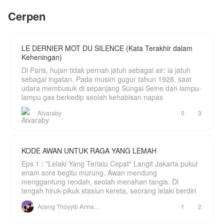
Di tengah hinaan keluarga mertua dan ancaman
Cerpen
rentenir, Adrian menjalani kehidupan ganda yaitu
menjadi kuli panggul yang direndahkan di malam
hari, namun tetap menjadi raja bisnis yang
menghancurkan musuh-musuhnya secara rahasia
di siang hari.
LE DERNIER MOT DU SILENCE (Kata Terakhir dalam
Keheningan)
Perlahan tapi pasti, Adrian menggunakan
kekuasaannya untuk membalas setiap tetes air
Di Paris, hujan tidak pernah jatuh sebagai air; ia jatuh
mata Arumi dan mengangkat derajat istrinya
sebagai ingatan. Pada musim gugur tahun 1928, saat
hingga para penindasnya berlutut memohon
udara membusuk di sepanjang Sungai Seine dan lampu-
ampun.
lampu gas berkedip seolah kehabisan napas
Bagaimana kelanjutannya???
Jangan lupa mampir baca yaaaa
Alvaraby
0
3
KODE AWAN UNTUK RAGA YANG LEMAH
Eps 1 : "Lelaki Yang Terlalu Cepat" Langit Jakarta pukul
enam sore begitu murung. Awan mendung
menggantung rendah, seolah menahan tangis. Di
tengah hiruk-pikuk stasiun kereta, seorang lelaki berdiri
Aceng Thoyyib Annawawy
1
2