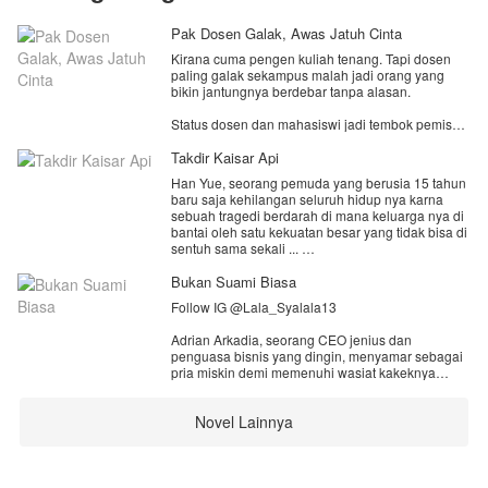
Pak Dosen Galak, Awas Jatuh Cinta
Kirana cuma pengen kuliah tenang. Tapi dosen
paling galak sekampus malah jadi orang yang
bikin jantungnya berdebar tanpa alasan.
Status dosen dan mahasiswi jadi tembok pemisah.
Masa lalu kelam Alden jadi ancaman yang siap
menghancurkan semuanya.
Takdir Kaisar Api
Han Yue, seorang pemuda yang berusia 15 tahun
Satu pertanyaan tersisa: berani nggak, Kirana,
baru saja kehilangan seluruh hidup nya karna
jatuh cinta pada orang yang paling dilarang buat
sebuah tragedi berdarah di mana keluarga nya di
dicintai?
bantai oleh satu kekuatan besar yang tidak bisa di
sentuh sama sekali ...
Semua itu hanya karena tuan muda dari kekuatan
Bukan Suami Biasa
itu tidak suka dengan dengan kota mereka yang
Follow IG @Lala_Syalala13
membuat tragedi itu terjadi, namun Han Yue
selamat dalam tragedi itu dan terjatuh ke dalam
Adrian Arkadia, seorang CEO jenius dan
jurang yang dalam ...
penguasa bisnis yang dingin, menyamar sebagai
pria miskin demi memenuhi wasiat kakeknya
Di dalam jurang itu dia bertemu dengan sosok
untuk mencari cinta sejati.
tubuh roh atau sisa kesadaran seorang kaisar
yang sangat hebat dan kuat pada masa nya,
Novel Lainnya
Ia kemudian menikahi Arumi, gadis sederhana
dengan bantuan tubuh roh itu Han Yue belajar
berhati emas yang dijadikan "pelayan" dan
berkultivasi dan berubah menjadi sosok di takuti...
pemuas ambisi oleh ibu serta adiknya yang
materialistis.