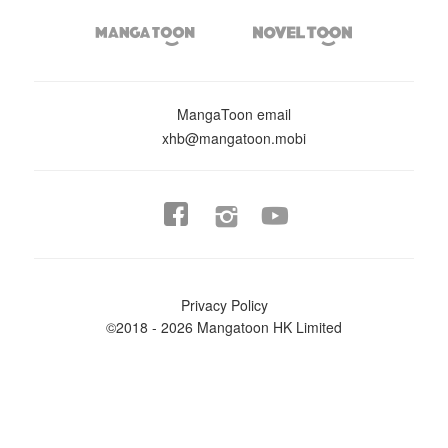


MangaToon email
xhb@mangatoon.mobi


Privacy Policy
©2018 - 2026 Mangatoon HK Limited