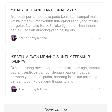
"SUARA RUH YANG TAK PERNAH MATI"
Aku tidak pernah percaya pada keajaiban sampai malam
ketika jemariku menyentuh tulang-belulang yang masih
bergetar. Namaku Fariz. Usiaku tiga puluh lima tahun,
dan aku adalah arkeolog yang paling dib
Aceng Thoyyib Annawawy
1
2
"SEBELUM AWAN MENANGIS UNTUK TERAKHIR
KALINYA"
Di sudut ruang rawat inap rumah sakit kelas tiga, tempat
bau antiseptik bercampur dengan bau keringat dan
harapan yang mulai pudar, seorang lelaki tua terbaring
dengan tubuh kurus yang tinggal tulang.
Aceng Thoyyib Annawawy
1
1
Novel Lainnya