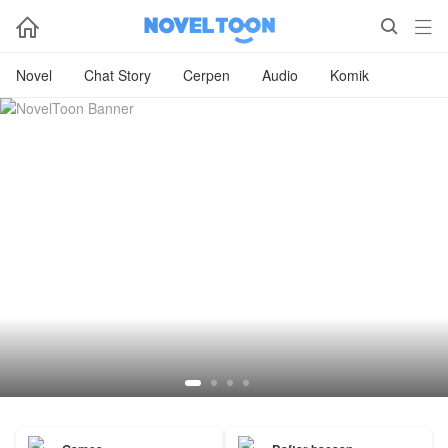



Novel
Chat Story
Cerpen
Audio
Komik