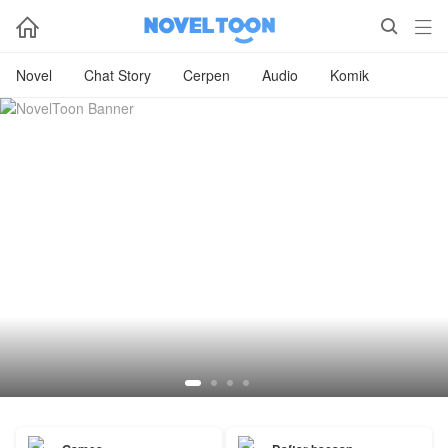



Novel
Chat Story
Cerpen
Audio
Komik