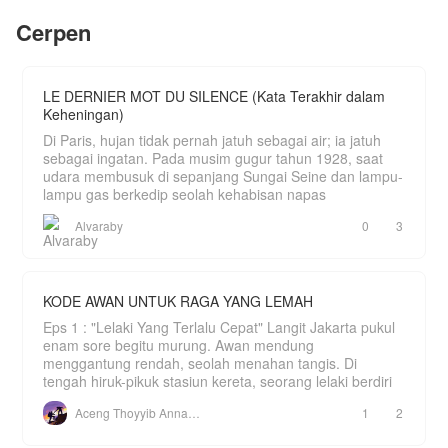
Perlahan tapi pasti, Adrian menggunakan
pernikahan. Bagaimana jadinya jika pada
kekuasaannya untuk membalas setiap tetes air
Cerpen
akhirnya mereka memiliki perasaan, apakah akan
mata Arumi dan mengangkat derajat istrinya
tetap berpisah?
hingga para penindasnya berlutut memohon
ampun.
LE DERNIER MOT DU SILENCE (Kata Terakhir dalam
Bagaimana kelanjutannya???
Jangan lupa mampir baca yaaaa
Keheningan)
Di Paris, hujan tidak pernah jatuh sebagai air; ia jatuh
sebagai ingatan. Pada musim gugur tahun 1928, saat
udara membusuk di sepanjang Sungai Seine dan lampu-
lampu gas berkedip seolah kehabisan napas
Alvaraby
0
3
KODE AWAN UNTUK RAGA YANG LEMAH
Eps 1 : "Lelaki Yang Terlalu Cepat" Langit Jakarta pukul
enam sore begitu murung. Awan mendung
menggantung rendah, seolah menahan tangis. Di
tengah hiruk-pikuk stasiun kereta, seorang lelaki berdiri
Aceng Thoyyib Annawawy
1
2