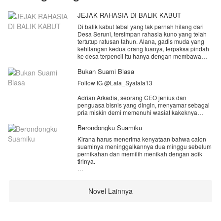
JEJAK RAHASIA DI BALIK KABUT
Di balik kabut tebal yang tak pernah hilang dari
Desa Seruni, tersimpan rahasia kuno yang telah
tertutup ratusan tahun. Alana, gadis muda yang
kehilangan kedua orang tuanya, terpaksa pindah
ke desa terpencil itu hanya dengan membawa
sebuah peta usang peninggalan misterius. Ia
berharap menemukan ketenangan, namun yang
Bukan Suami Biasa
ia temukan justru tatapan takut warga desa,
Follow IG @Lala_Syalala13
bisikan-bisikan aneh, dan sebuah kebenaran
yang mengerikan: tempat ini bukan sekadar desa
Adrian Arkadia, seorang CEO jenius dan
biasa, melainkan tempat di mana masa lalunya
penguasa bisnis yang dingin, menyamar sebagai
terikat selamanya.
pria miskin demi memenuhi wasiat kakeknya
untuk mencari cinta sejati.
Di pinggir hutan lebat itu, ia bertemu Arka—
Berondongku Suamiku
pemuda misterius bermata hijau menyala, yang
Ia kemudian menikahi Arumi, gadis sederhana
tak pernah menua, hidup menyendiri, dan dijauhi
Kirana harus menerima kenyataan bahwa calon
berhati emas yang dijadikan "pelayan" dan
semua orang sebagai makhluk terkutuk. Katanya,
suaminya meninggalkannya dua minggu sebelum
pemuas ambisi oleh ibu serta adiknya yang
ia adalah Penjaga Hutan yang menunggu
pernikahan dan memilih menikah dengan adik
materialistis.
kedatangan seseorang selama berabad-abad.
tirinya.
Dan ternyata... orang yang ia tunggu, adalah
Di tengah hinaan keluarga mertua dan ancaman
Alana sendiri.
Kalut dengan semua rencana pernikahan yang
rentenir, Adrian menjalani kehidupan ganda yaitu
telah rampung, Kirana nekat menjadikan,
menjadi kuli panggul yang direndahkan di malam
Legenda mengatakan: cinta mereka terikat janji
Novel Lainnya
Samudera, pembalap jalanan yang ternyata
hari, namun tetap menjadi raja bisnis yang
abadi, dikutuk bertemu dan berpisah di setiap
mahasiswanya sebagai suami pengganti.
menghancurkan musuh-musuhnya secara rahasia
kehidupan. Namun kekuatan pertemuan itu kini
di siang hari.
diincar oleh Bayu
Pernikahan dilakukan dengan syarat tak ada
kontak fisik dan berpisah setelah enam bulan