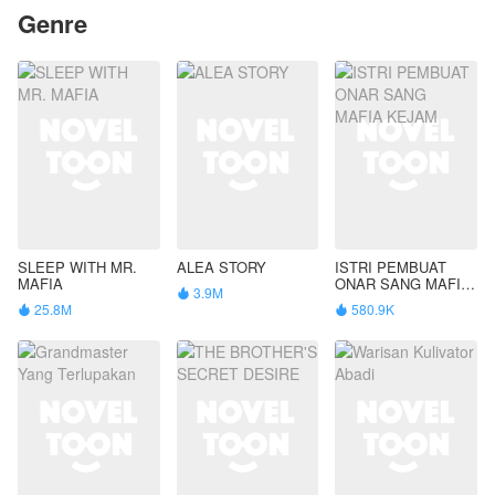
Genre
SLEEP WITH MR.
ALEA STORY
ISTRI PEMBUAT
MAFIA
ONAR SANG MAFIA
3.9M

KEJAM
25.8M
580.9K

