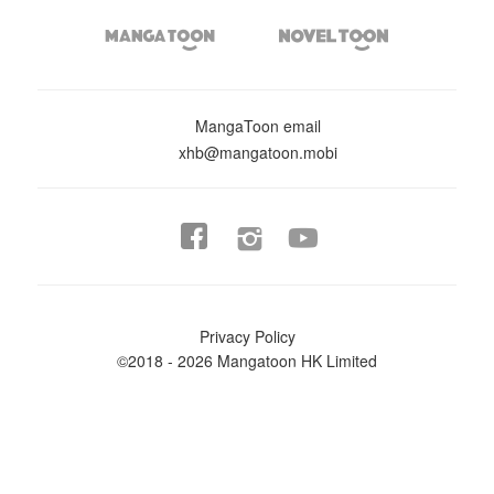


MangaToon email
xhb@mangatoon.mobi


Privacy Policy
©2018 - 2026 Mangatoon HK Limited