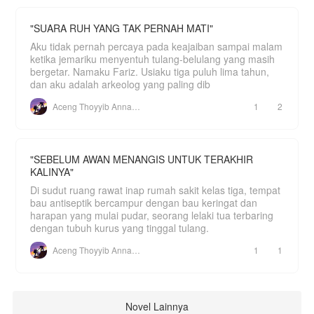
"SUARA RUH YANG TAK PERNAH MATI"
Aku tidak pernah percaya pada keajaiban sampai malam
ketika jemariku menyentuh tulang-belulang yang masih
bergetar. Namaku Fariz. Usiaku tiga puluh lima tahun,
dan aku adalah arkeolog yang paling dib
Aceng Thoyyib Annawawy
1
2
"SEBELUM AWAN MENANGIS UNTUK TERAKHIR
KALINYA"
Di sudut ruang rawat inap rumah sakit kelas tiga, tempat
bau antiseptik bercampur dengan bau keringat dan
harapan yang mulai pudar, seorang lelaki tua terbaring
dengan tubuh kurus yang tinggal tulang.
Aceng Thoyyib Annawawy
1
1
Novel Lainnya