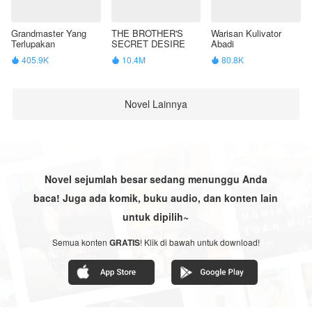
Grandmaster Yang
THE BROTHER'S
Warisan Kulivator
Terlupakan
SECRET DESIRE
Abadi
405.9K
10.4M
80.8K



Novel Lainnya
Novel sejumlah besar sedang menunggu Anda
baca! Juga ada komik, buku audio, dan konten lain
untuk dipilih~
Semua konten
GRATIS
! Klik di bawah untuk download!