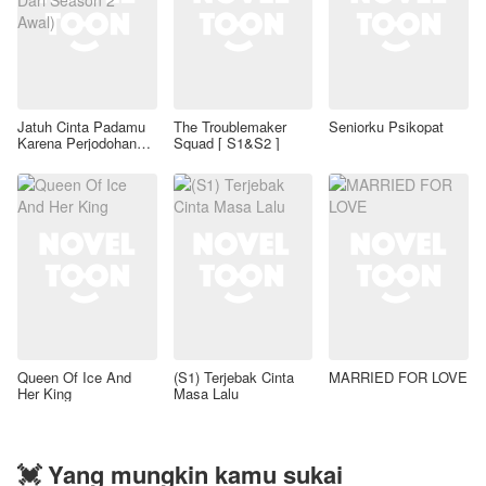
Jatuh Cinta Padamu
The Troublemaker
Seniorku Psikopat
Karena Perjodohan
Squad [ S1&S2 ]
(Revisi Dari Season 2
Awal)
Queen Of Ice And
(S1) Terjebak Cinta
MARRIED FOR LOVE
Her King
Masa Lalu
💓 Yang mungkin kamu sukai