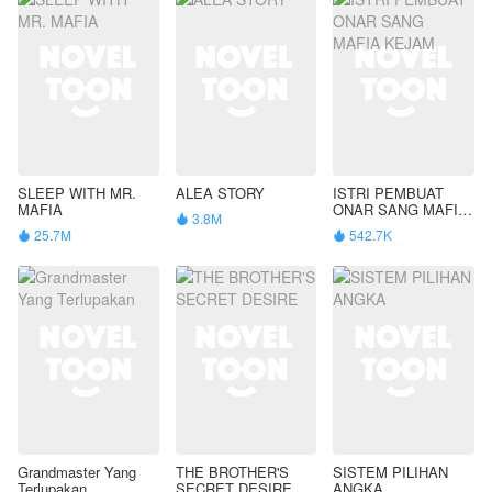
SLEEP WITH MR.
ALEA STORY
ISTRI PEMBUAT
MAFIA
ONAR SANG MAFIA
3.8M

KEJAM
25.7M
542.7K


Grandmaster Yang
THE BROTHER'S
SISTEM PILIHAN
Terlupakan
SECRET DESIRE
ANGKA