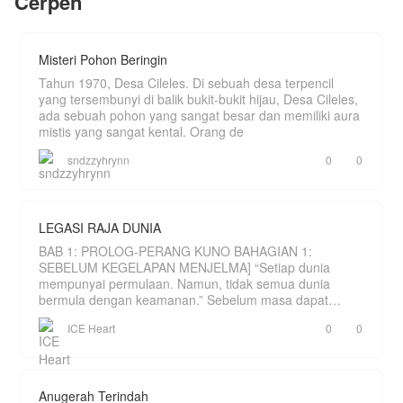
Cerpen
satu nama, Annisa Wijaya.
Saat kebenaran terungkap dan penyesalan
datang, Annisa sudah berubah. Akankah, Annisa
Misteri Pohon Beringin
kembali pada suaminya, atau justru
menghancurkan suaminya tanpa ampun!
Tahun 1970, Desa Cileles. Di sebuah desa terpencil
yang tersembunyi di balik bukit-bukit hijau, Desa Cileles,
ada sebuah pohon yang sangat besar dan memiliki aura
mistis yang sangat kental. Orang de
sndzzyhrynn
0
0
LEGASI RAJA DUNIA
BAB 1: PROLOG-PERANG KUNO BAHAGIAN 1:
SEBELUM KEGELAPAN MENJELMA] “Setiap dunia
mempunyai permulaan. Namun, tidak semua dunia
bermula dengan keamanan.” Sebelum masa dapat
dihitung, hanya wujud sebu
ICE Heart
0
0
Anugerah Terindah