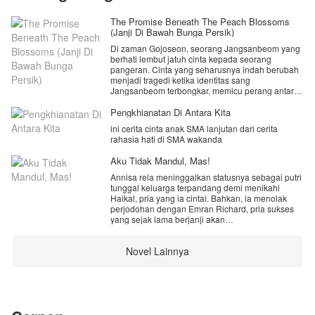
The Promise Beneath The Peach Blossoms
(Janji Di Bawah Bunga Persik)
Di zaman Gojoseon, seorang Jangsanbeom yang
berhati lembut jatuh cinta kepada seorang
pangeran. Cinta yang seharusnya indah berubah
menjadi tragedi ketika identitas sang
Jangsanbeom terbongkar, memicu perang antara
manusia dan makhluk hutan.
Sebelum ajal menjemput, mereka berjanji akan
Pengkhianatan Di Antara Kita
saling menemukan di kehidupan berikutnya.
ini cerita cinta anak SMA lanjutan dari cerita
Ratusan tahun kemudian, di Seoul modern, sang
rahasia hati di SMA wakanda
pangeran bereinkarnasi sebagai idol K-pop
terkenal, sementara kekasihnya terlahir sebagai
Aku Tidak Mandul, Mas!
manusia biasa yang telah melupakan semua
kenangan masa lalu.
Annisa rela meninggalkan statusnya sebagai putri
Mampukah cinta yang melintasi waktu
tunggal keluarga terpandang demi menikahi
mengalahkan takdir, kebencian, dan kegelapan
Haikal, pria yang ia cintai. Bahkan, ia menolak
yang kembali bangkit?
perjodohan dengan Emran Richard, pria sukses
Karena ada janji yang tak pernah pudar, bahkan
yang sejak lama berjanji akan
setelah ratusan tahun berlalu.
membahagiakannya.
Novel Lainnya
Namun, setelah menikah, hidup Annisa berubah
menjadi penderitaan. Dihina ibu mertua, divonis
mandul, hingga akhirnya ditalak tiga oleh Haikal di
malam hujan saat suaminya berada di puncak
karier. Haikal merasa semua keberhasilannya
hasil kerja kerasnya sendiri. Padahal, tanpa ia
sadari, karier dan hidup mewahnya berdiri di atas