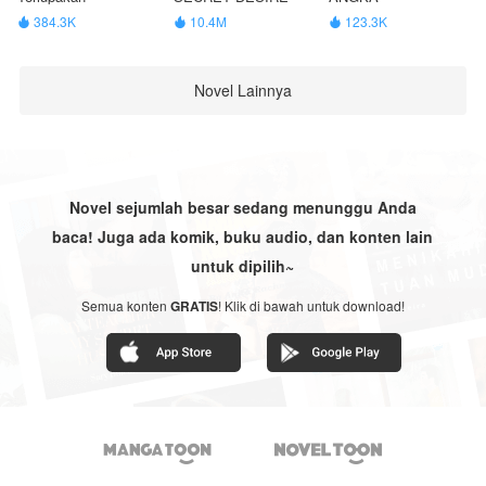
384.3K
10.4M
123.3K



Novel Lainnya
Novel sejumlah besar sedang menunggu Anda
baca! Juga ada komik, buku audio, dan konten lain
untuk dipilih~
Semua konten
GRATIS
! Klik di bawah untuk download!

