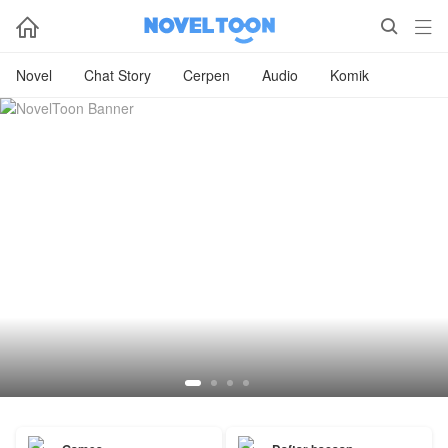



Novel
Chat Story
Cerpen
Audio
Komik